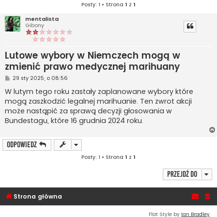
Posty: 1 • Strona
1
z
1
mentalista
Gibony
Lutowe wybory w Niemczech mogą w
zmienić prawo medycznej marihuany
P
29 sty 2025, o 08:56
o
s
W lutym tego roku zastały zaplanowane wybory które
t
mogą zaszkodzić legalnej marihuanie. Ten zwrot akcji
może nastąpić za sprawą decyzji głosowania w
Bundestagu, które 16 grudnia 2024 roku.
ODPOWIEDZ
Posty: 1 • Strona
1
z
1
Przejdź do
Strona główna
Flat Style by
Ian Bradley