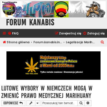
Forum Kanabis
FAQ
Zarejestruj się
Zaloguj się
S
Strona główna
Forum.kanabis.info - Ganja Tematy
Legalizacja Marihuany
z
u
k
a
j
Lutowe wybory w Niemczech mogą w
zmienić prawo medycznej marihuany
Szukaj
Wyszukiwan
ODPOWIEDZ