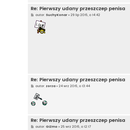
Re: Pierwszy udany przeszczep penisa
P
autor:
SuchyKonar
»
29 lip 2015, o 14:42
o
s
t
Re: Pierwszy udany przeszczep penisa
P
autor:
zorza
»
24 wrz 2015, o 13:44
o
s
t
Re: Pierwszy udany przeszczep penisa
P
autor:
GiZmo
»
25 wrz 2015, o 12:17