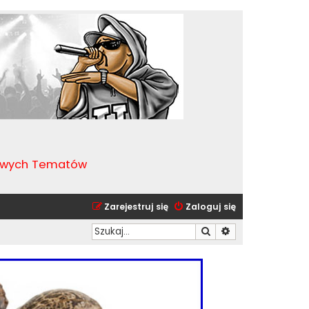
kawych Tematów
Zarejestruj się
Zaloguj się
Szukaj
Wyszukiwanie zaa