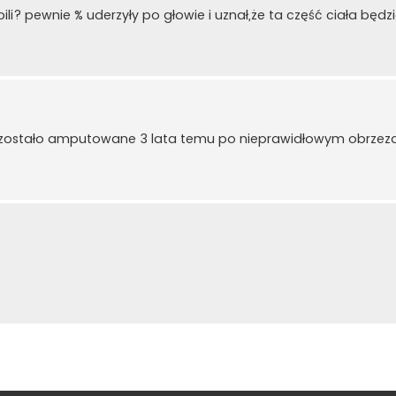
ili? pewnie % uderzyły po głowie i uznał,że ta część ciała będ
cie zostało amputowane 3 lata temu po nieprawidłowym obrzeza