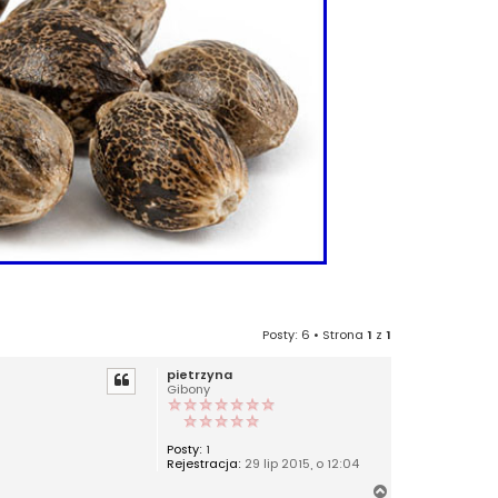
Posty: 6 • Strona
1
z
1
pietrzyna
Gibony
Posty:
1
Rejestracja:
29 lip 2015, o 12:04
N