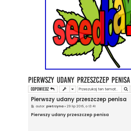
Pierwszy udany przeszczep penisa
S
ODPOWIEDZ
Pierwszy udany przeszczep penisa
P
autor:
pietrzyna
»
29 lip 2015, o 13:41
o
s
Pierwszy udany przeszczep penisa
t