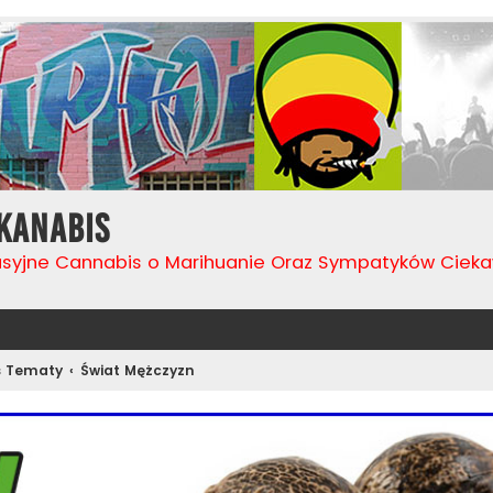
Kanabis
usyjne Cannabis o Marihuanie Oraz Sympatyków Cie
s Tematy
Świat Mężczyzn