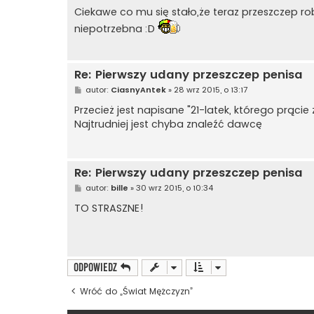
o
s
Ciekawe co mu się stało,że teraz przeszczep rob
t
niepotrzebna :D
Re: Pierwszy udany przeszczep penisa
P
autor:
CiasnyAntek
»
28 wrz 2015, o 13:17
o
s
Przecież jest napisane "21-latek, którego prą
t
Najtrudniej jest chyba znaleźć dawcę
Re: Pierwszy udany przeszczep penisa
P
autor:
bille
»
30 wrz 2015, o 10:34
o
s
TO STRASZNE!
t
ODPOWIEDZ
Wróć do „Świat Mężczyzn”