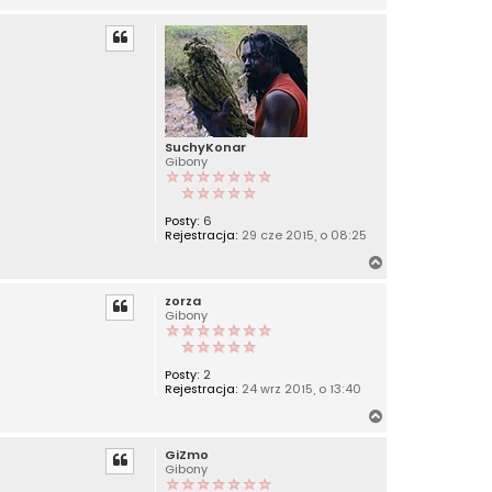
a
g
ó
r
ę
SuchyKonar
Gibony
Posty:
6
Rejestracja:
29 cze 2015, o 08:25
N
a
zorza
g
Gibony
ó
r
ę
Posty:
2
Rejestracja:
24 wrz 2015, o 13:40
N
a
GiZmo
g
Gibony
ó