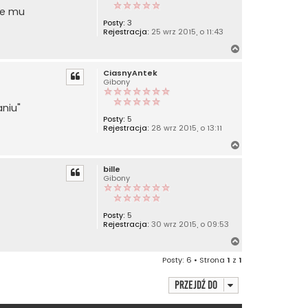
r
zie mu
ę
Posty:
3
Rejestracja:
25 wrz 2015, o 11:43
N
a
CiasnyAntek
g
Gibony
ó
r
niu"
ę
Posty:
5
Rejestracja:
28 wrz 2015, o 13:11
N
a
bille
g
Gibony
ó
r
ę
Posty:
5
Rejestracja:
30 wrz 2015, o 09:53
N
a
Posty: 6 • Strona
1
z
1
g
ó
Przejdź do
r
ę