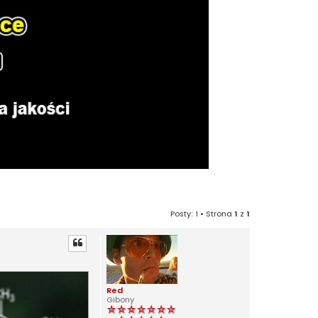
Posty: 1 • Strona
1
z
1
Red
Gibony