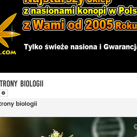
trony biologii
zukaj
Wyszukiwanie zaawansowane
rony biologii