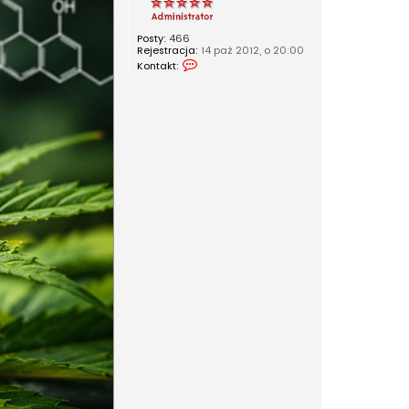
Posty:
466
Rejestracja:
14 paź 2012, o 20:00
S
Kontakt:
k
o
n
t
a
k
t
u
j
s
i
ę
z
R
e
d