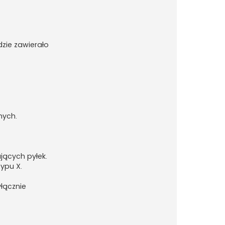
dzie zawierało
nych.
ących pyłek.
ypu X.
yłącznie