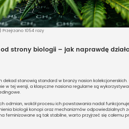
 Przejrzano 1054 razy
d strony biologii – jak naprawdę dział
dekad stanowią standard w branży nasion kolekcjonerskich.
e w tej wersji, a klasyczne nasiona regularne są wykorzystyw
edingowe.
 odmian, wokół procesu ich powstawania nadal funkcjonuje
zumienia biologii konopi oraz mechanizmów odpowiedzialnych 
na feminizowane są tak stabilne, warto przyjrzeć się całemu 