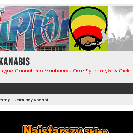
Kanabis
usyjne Cannabis o Marihuanie Oraz Sympatyków Cie
ematy
Odmiany Konopi