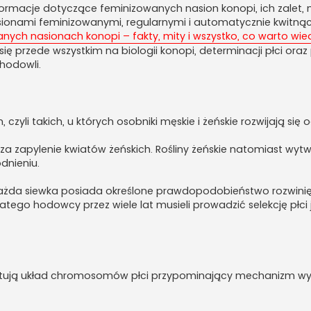
rmacje dotyczące feminizowanych nasion konopi, ich zalet, n
ionami feminizowanymi, regularnymi i automatycznie kwitnąc
ych nasionach konopi – fakty, mity i wszystko, co warto wie
się przede wszystkim na biologii konopi, determinacji płci oraz
hodowli.
czyli takich, u których osobniki męskie i żeńskie rozwijają się o
za zapylenie kwiatów żeńskich. Rośliny żeńskie natomiast wyt
dnieniu.
ażda siewka posiada określone prawdopodobieństwo rozwinię
atego hodowcy przez wiele lat musieli prowadzić selekcję płc
tują układ chromosomów płci przypominający mechanizm wy