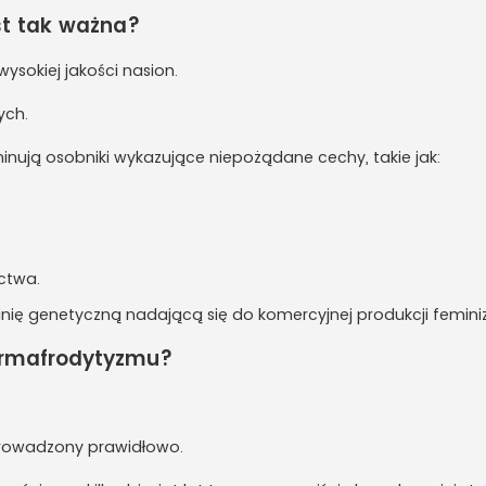
st tak ważna?
ysokiej jakości nasion.
ych.
minują osobniki wykazujące niepożądane cechy, takie jak:
ctwa.
 linię genetyczną nadającą się do komercyjnej produkcji femin
hermafrodytyzmu?
eprowadzony prawidłowo.