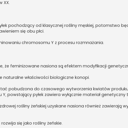
w XX.
pyłek pochodzący od klasycznej rośliny męskiej, potomstwo bę
awieniem się obu płci.
liminowaniu chromosomu Y z procesu rozmnażania.
e, że feminizowane nasiona są efektem modyfikacji genetycz
je naturalne właściwości biologiczne konopi.
stać pobudzona do czasowego wytworzenia kwiatów produkuj
Y, powstający pyłek zawiera wyłącznie materiał genetyczny t
zdrowej rośliny żeńskiej uzyskane nasiona również zawierają w
wija się jako rośliny żeńskie.