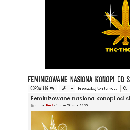
Feminizowane nasiona konopi od s
S
ODPOWIEDZ
Feminizowane nasiona konopi od st
P
autor:
Red
»
27 cze 2026, o 14:32
o
s
t