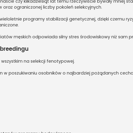
ście czy kilkadziesiąt lat temu rzeczywiście bywały mniej sta
oraz ograniczonej liczby pokoleń selekcyjnych.
oletnie programy stabilizacji genetycznej, dzięki czemu ryz
aniczone.
wiatów męskich odpowiada silny stres środowiskowy niż sam pr
 breedingu
wszystkim na selekcji fenotypowej.
roślin w poszukiwaniu osobników o najbardziej pożądanych cec