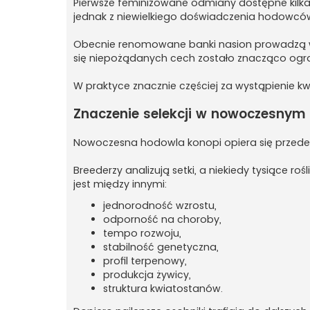
Pierwsze feminizowane odmiany dostępne kilkana
jednak z niewielkiego doświadczenia hodowców 
Obecnie renomowane banki nasion prowadzą wiel
się niepożądanych cech zostało znacząco ogr
W praktyce znacznie częściej za wystąpienie k
Znaczenie selekcji w nowoczesnym
Nowoczesna hodowla konopi opiera się przede 
Breederzy analizują setki, a niekiedy tysiące 
jest między innymi:
jednorodność wzrostu,
odporność na choroby,
tempo rozwoju,
stabilność genetyczna,
profil terpenowy,
produkcja żywicy,
struktura kwiatostanów.