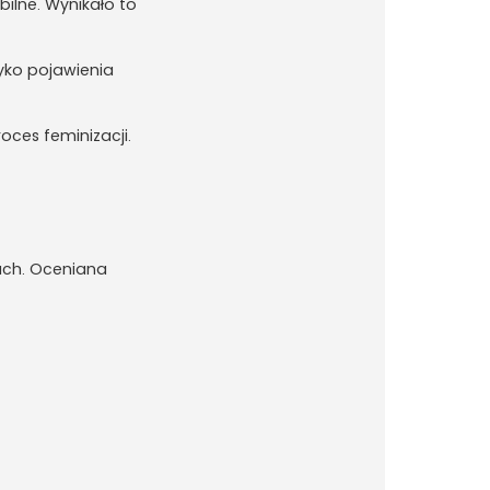
bilne. Wynikało to
yko pojawienia
oces feminizacji.
hach. Oceniana