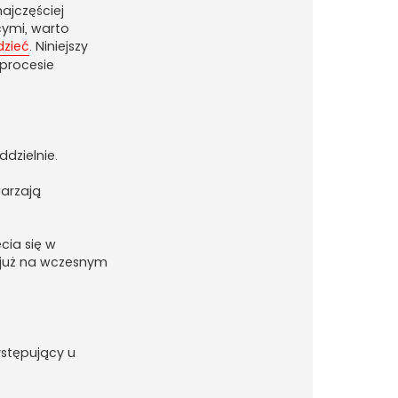
ajczęściej
ymi, warto
dzieć
. Niniejszy
 procesie
ddzielnie.
warzają
cia się w
i już na wczesnym
stępujący u