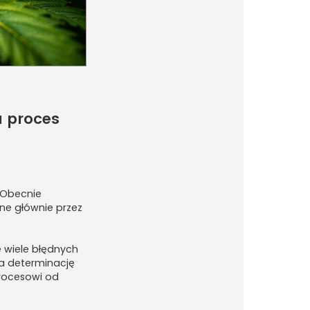
a proces
 Obecnie
ane głównie przez
 wiele błędnych
za determinację
procesowi od