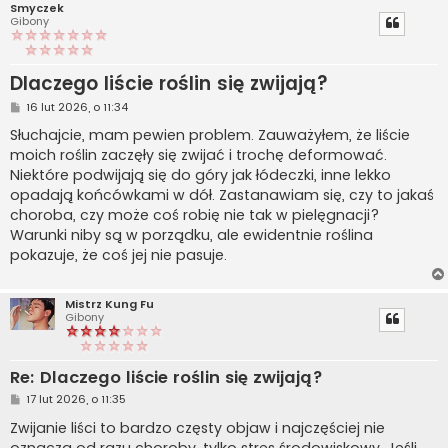
Smyczek
Gibony
Dlaczego liście roślin się zwijają?
P
16 lut 2026, o 11:34
o
s
Słuchajcie, mam pewien problem. Zauważyłem, że liście
t
moich roślin zaczęły się zwijać i trochę deformować.
Niektóre podwijają się do góry jak łódeczki, inne lekko
opadają końcówkami w dół. Zastanawiam się, czy to jakaś
choroba, czy może coś robię nie tak w pielęgnacji?
Warunki niby są w porządku, ale ewidentnie roślina
pokazuje, że coś jej nie pasuje.
Mistrz Kung Fu
Gibony
Re: Dlaczego liście roślin się zwijają?
P
17 lut 2026, o 11:35
o
s
Zwijanie liści to bardzo częsty objaw i najczęściej nie
t
oznacza od razu choroby, tylko stres środowiskowy. Jeśli