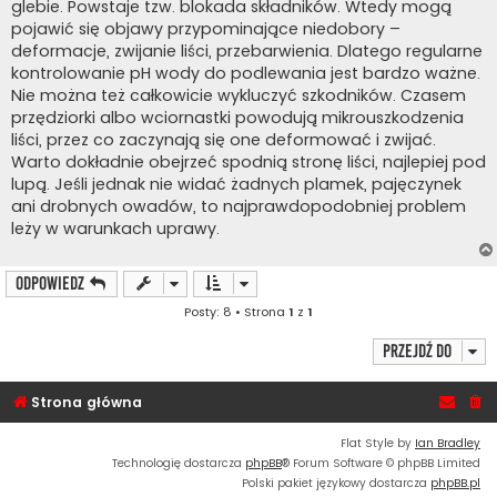
glebie. Powstaje tzw. blokada składników. Wtedy mogą
pojawić się objawy przypominające niedobory –
deformacje, zwijanie liści, przebarwienia. Dlatego regularne
kontrolowanie pH wody do podlewania jest bardzo ważne.
Nie można też całkowicie wykluczyć szkodników. Czasem
przędziorki albo wciornastki powodują mikrouszkodzenia
liści, przez co zaczynają się one deformować i zwijać.
Warto dokładnie obejrzeć spodnią stronę liści, najlepiej pod
lupą. Jeśli jednak nie widać żadnych plamek, pajęczynek
ani drobnych owadów, to najprawdopodobniej problem
leży w warunkach uprawy.
ODPOWIEDZ
Posty: 8 • Strona
1
z
1
Przejdź do
Strona główna
Flat Style by
Ian Bradley
Technologię dostarcza
phpBB
® Forum Software © phpBB Limited
Polski pakiet językowy dostarcza
phpBB.pl