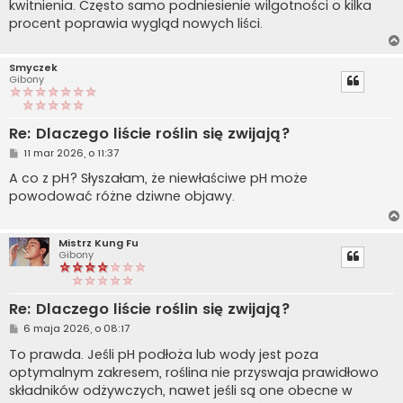
kwitnienia. Często samo podniesienie wilgotności o kilka
procent poprawia wygląd nowych liści.
Smyczek
Gibony
Re: Dlaczego liście roślin się zwijają?
P
11 mar 2026, o 11:37
o
s
A co z pH? Słyszałam, że niewłaściwe pH może
t
powodować różne dziwne objawy.
Mistrz Kung Fu
Gibony
Re: Dlaczego liście roślin się zwijają?
P
6 maja 2026, o 08:17
o
s
To prawda. Jeśli pH podłoża lub wody jest poza
t
optymalnym zakresem, roślina nie przyswaja prawidłowo
składników odżywczych, nawet jeśli są one obecne w