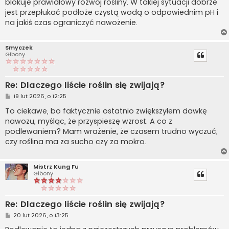
blokuje prawidłowy rozwój rośliny. W takiej sytuacji dobrze
jest przepłukać podłoże czystą wodą o odpowiednim pH i
na jakiś czas ograniczyć nawożenie.
Smyczek
Gibony
Re: Dlaczego liście roślin się zwijają?
P
19 lut 2026, o 12:25
o
s
To ciekawe, bo faktycznie ostatnio zwiększyłem dawkę
t
nawozu, myśląc, że przyspieszę wzrost. A co z
podlewaniem? Mam wrażenie, że czasem trudno wyczuć,
czy roślina ma za sucho czy za mokro.
Mistrz Kung Fu
Gibony
Re: Dlaczego liście roślin się zwijają?
P
20 lut 2026, o 13:25
o
s