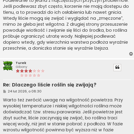
Podlewanie to jedna z najczęstszych przyczyn problemów.
t
Jeśli podlewasz zbyt często, korzenie nie mają dostępu do
tlenu, a to prowadzi do ich osłabienia lub nawet gnicia.
Wtedy liście mogą się zwijać i wyglądać na „zmęczone”,
mimo że gleba jest wilgotna. Z drugiej strony przesuszenie
powoduje wiotkość i zwijanie się liści do środka, bo roślina
próbuje ograniczyć utratę wody. Najlepiej podlewać
dopiero wtedy, gdy wierzchnia warstwa podłoża wyraźnie
przeschnie, a doniczka stanie się wyraźnie lżejsza.
Turek
Gibony
Re: Dlaczego liście roślin się zwijają?
P
24 lut 2026, o 08:30
o
s
Warto też zwrócić uwagę na wilgotność powietrza. Przy
t
wysokiej temperaturze i niskiej wilgotności roślina może
doświadczać tzw. stresu parowania. Jeśli powietrze jest
zbyt suche, liście zaczynają się zwijać, bo roślina traci
więcej wody, niż jest w stanie pobrać z podłoża. W fazie
wzrostu wilgotność powinna być wyższa niż w fazie