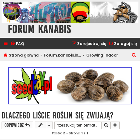
Forum Kanabis
FAQ
Zarejestruj się
Zaloguj się
S
Strona główna
Forum.kanabis.info - Ganja Tematy
Growing Indoor
z
u
k
a
j
Dlaczego liście roślin się zwijają?
Szukaj
Wyszukiwan
ODPOWIEDZ
Posty: 8 • Strona
1
z
1