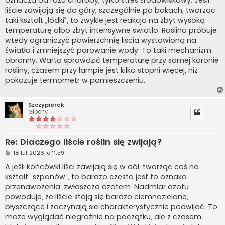
liście zawijają się do góry, szczególnie po bokach, tworząc
taki kształt „łódki”, to zwykle jest reakcja na zbyt wysoką
temperaturę albo zbyt intensywne światło. Roślina próbuje
wtedy ograniczyć powierzchnię liścia wystawioną na
światło i zmniejszyć parowanie wody. To taki mechanizm
obronny. Warto sprawdzić temperaturę przy samej koronie
rośliny, czasem przy lampie jest kilka stopni więcej, niż
pokazuje termometr w pomieszczeniu.
Szczypiorek
Gibony
Re: Dlaczego liście roślin się zwijają?
P
18 lut 2026, o 11:59
o
s
A jeśli końcówki liści zawijają się w dół, tworząc coś na
t
kształt „szponów”, to bardzo często jest to oznaka
przenawożenia, zwłaszcza azotem. Nadmiar azotu
powoduje, że liście stają się bardzo ciemnozielone,
błyszczące i zaczynają się charakterystycznie podwijać. To
może wyglądać niegroźnie na początku, ale z czasem