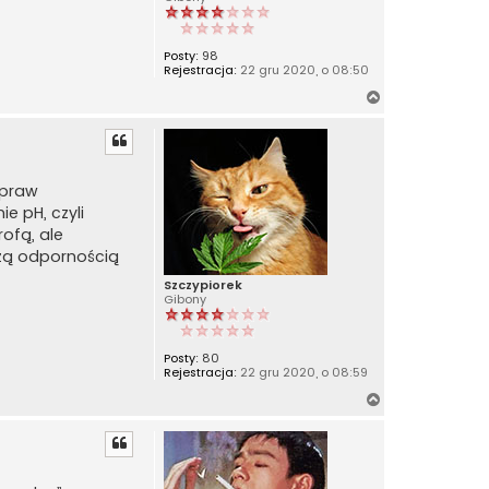
Posty:
98
Rejestracja:
22 gru 2020, o 08:50
N
a
g
ó
r
upraw
ę
e pH, czyli
ofą, ale
szą odpornością
Szczypiorek
Gibony
Posty:
80
Rejestracja:
22 gru 2020, o 08:59
N
a
g
ó
r