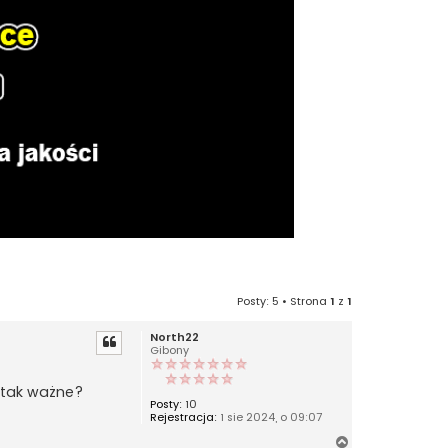
Posty: 5 • Strona
1
z
1
North22
Gibony
 tak ważne?
Posty:
10
Rejestracja:
1 sie 2024, o 09:07
N