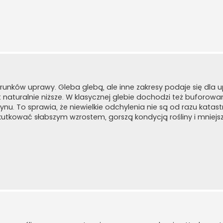
unków uprawy. Gleba glebą, ale inne zakresy podaje się dla 
naturalnie niższe. W klasycznej glebie dochodzi też buforowani
. To sprawia, że niewielkie odchylenia nie są od razu katastr
kutkować słabszym wzrostem, gorszą kondycją rośliny i mniej