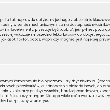
pi, to tak naprawdę dotykamy jednego z absolutnie kluczowy
t rośliny w sensie mechanicznym, co na dostępność składnik
- i mikroelementy, przestaje być „dobra”, jeśli pH jest poza
ęściej wskazuje się przedział lekko kwaśny do obojętnego, czy
 jak azot, fosfor, potas, wapń czy magnez, jest najlepiej przys
o pewnym kompromisie biologicznym. Przy zbyt niskim pH (mo
których pierwiastków, a jednocześnie blokady innych, co pr
bie. Z kolei przy pH zbyt wysokim, bardziej zasadowym, kon
h jak żelazo czy mangan. Dlatego wiele osób wskazuje węższy „
bilny i bezpieczny w praktyce.