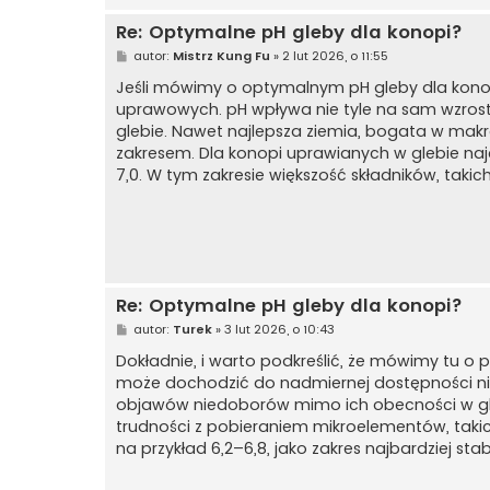
Re: Optymalne pH gleby dla konopi?
P
autor:
Mistrz Kung Fu
»
2 lut 2026, o 11:55
o
s
Jeśli mówimy o optymalnym pH gleby dla kono
t
uprawowych. pH wpływa nie tyle na sam wzros
glebie. Nawet najlepsza ziemia, bogata w makro
zakresem. Dla konopi uprawianych w glebie najcz
7,0. W tym zakresie większość składników, takich
Re: Optymalne pH gleby dla konopi?
P
autor:
Turek
»
3 lut 2026, o 10:43
o
s
Dokładnie, i warto podkreślić, że mówimy tu 
t
może dochodzić do nadmiernej dostępności nie
objawów niedoborów mimo ich obecności w gle
trudności z pobieraniem mikroelementów, takic
na przykład 6,2–6,8, jako zakres najbardziej sta