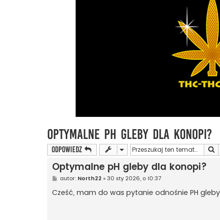
Optymalne pH gleby dla konopi?
S
ODPOWIEDZ
Optymalne pH gleby dla konopi?
P
autor:
North22
»
30 sty 2026, o 10:37
o
s
Cześć, mam do was pytanie odnośnie PH gleby,
t