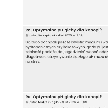
Re: Optymalne pH gleby dla konopi?
P
autor:
Szczypiorek
»
4 lut 2026, o 12:34
o
s
Do tego dochodzi jeszcze kwestia medium i war
t
hydroponicznych czy kokosowych, gdzie pH jest 
zdolność podłoża do „łagodzenia” wahań odczynu
długotrwałe utrzymywanie się złego pH może s
na stres.
Re: Optymalne pH gleby dla konopi?
P
autor:
Mistrz Kung Fu
»
9 lut 2026, o 10:09
o