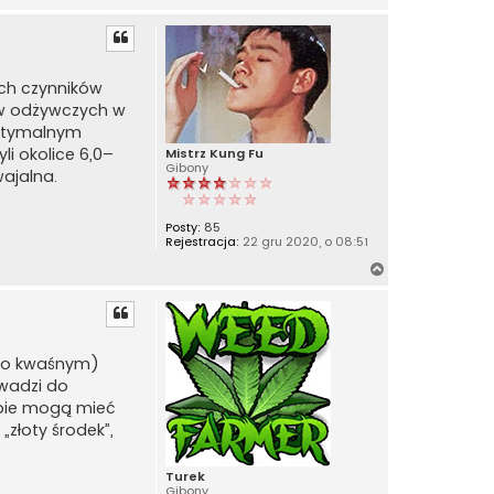
a
g
ó
r
ch czynników
ę
ów odżywczych w
 optymalnym
li okolice 6,0–
Mistrz Kung Fu
Gibony
wajalna.
Posty:
85
Rejestracja:
22 gru 2020, o 08:51
N
a
g
ó
r
cno kwaśnym)
ę
owadzi do
opie mogą mieć
złoty środek”,
Turek
Gibony