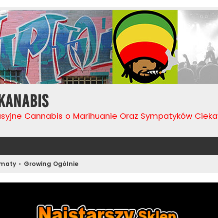
Kanabis
usyjne Cannabis o Marihuanie Oraz Sympatyków Cie
ematy
Growing Ogólnie