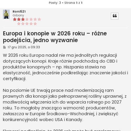
Posty: 3 • Strona
1
z
1
Roni521
Gibony
Europa i konopie w 2026 roku – różne
podejścia, jedno wyzwanie
P
17 gru 2025, o 09:33
o
s
W 2026 roku Europa nadal nie ma jednolitych regulacji
t
dotyczących konopi. Kraje różnie podchodzą do CBD i
produktów konopnych – np. Hiszpania stawia na
elastyczność, jednocześnie podkreślając znaczenie jakości i
certyfikacji.
Na poziomie UE trwają prace nad modernizacją ram
prawnych dla konopi jako pełnoprawnej rośliny uprawnej, z
możliwością włączenia ich do wsparcia rolnego po 2027
roku. To mogłoby znacząco wzmocnić producentów,
zwłaszcza w Europie Środkowo-Wschodniej, i zwiększyć
konkurencyjność wobec USA i Kanady.