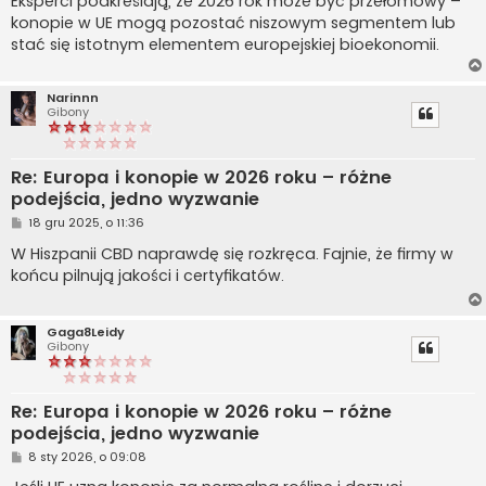
Eksperci podkreślają, że 2026 rok może być przełomowy –
konopie w UE mogą pozostać niszowym segmentem lub
stać się istotnym elementem europejskiej bioekonomii.
Narinnn
Gibony
Re: Europa i konopie w 2026 roku – różne
podejścia, jedno wyzwanie
P
18 gru 2025, o 11:36
o
s
W Hiszpanii CBD naprawdę się rozkręca. Fajnie, że firmy w
t
końcu pilnują jakości i certyfikatów.
Gaga8Leidy
Gibony
Re: Europa i konopie w 2026 roku – różne
podejścia, jedno wyzwanie
P
8 sty 2026, o 09:08
o
s