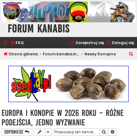
Forum Kanabis
FAQ
Zarejestruj się
Zaloguj się
S
Strona główna
Forum.kanabis.info - Ganja Tematy
Newsy Konopne
z
u
k
a
j
Europa i konopie w 2026 roku – różne
podejścia, jedno wyzwanie
Szukaj
Wyszukiwan
ODPOWIEDZ