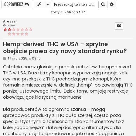
Szukaj
Wyszukiwan
ODPOWIEDZ
Posty: 3 • Strona
1
z
1
Aresss
Gibony
Hemp-derived THC w USA – sprytne
obejście prawa czy nowy standard rynku?
P
17 gru 2025, o 09:15
o
s
Ostatnio coraz głośniej o produktach z tzw. hemp-derived
t
THC w USA. Duże firmy konopne wypuszczają napoje, żelki
czy inne przekąski z THC pochodzącym z konopi, które
formalnie mieszczą się w definicji „hemp”, bo zawierają THC
poniżej ustawowego limitu. Dzięki temu omijają restrykcje
obowiązujące klasyczną marihuanę.
Dla producentów to ogromna szansa – mogą
sprzedawać produkty z THC dużo szerzej, często poza
specjalistycznymi dispensariami. Dla konsumentów to z
kolei „łagodniejsza” i łatwiej dostępna alternatywa dla
marihuany, często sprzedawana jako coś z pogranicza