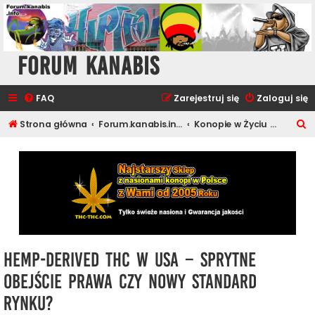
Forum Kanabis
FAQ
Zarejestruj się
Zaloguj się
S
Strona główna
Forum.kanabis.info - Ganja Tematy
Konopie w Życiu Ludzi
z
u
k
a
j
Hemp-derived THC w USA – sprytne
obejście prawa czy nowy standard
rynku?