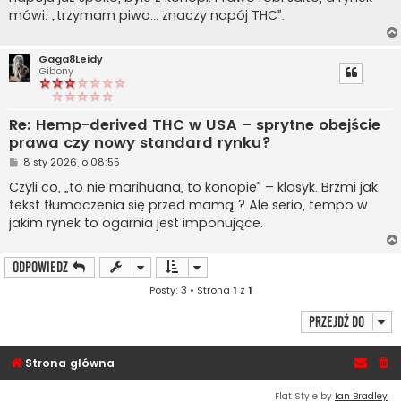
mówi: „trzymam piwo… znaczy napój THC”.
Gaga8Leidy
Gibony
Re: Hemp-derived THC w USA – sprytne obejście
prawa czy nowy standard rynku?
P
8 sty 2026, o 08:55
o
s
Czyli co, „to nie marihuana, to konopie” – klasyk. Brzmi jak
t
tekst tłumaczenia się przed mamą ? Ale serio, tempo w
jakim rynek to ogarnia jest imponujące.
ODPOWIEDZ
Posty: 3 • Strona
1
z
1
Przejdź do
Strona główna
Flat Style by
Ian Bradley