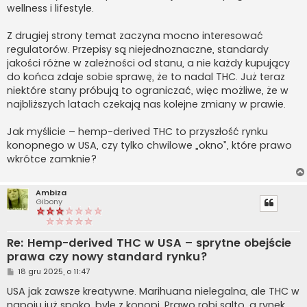
wellness i lifestyle.
Z drugiej strony temat zaczyna mocno interesować
regulatorów. Przepisy są niejednoznaczne, standardy
jakości różne w zależności od stanu, a nie każdy kupujący
do końca zdaje sobie sprawę, że to nadal THC. Już teraz
niektóre stany próbują to ograniczać, więc możliwe, że w
najbliższych latach czekają nas kolejne zmiany w prawie.
Jak myślicie – hemp-derived THC to przyszłość rynku
konopnego w USA, czy tylko chwilowe „okno”, które prawo
wkrótce zamknie?
Ambiza
Gibony
Re: Hemp-derived THC w USA – sprytne obejście
prawa czy nowy standard rynku?
P
18 gru 2025, o 11:47
o
s
USA jak zawsze kreatywne. Marihuana nielegalna, ale THC w
t
napoju już spoko, byle z konopi. Prawo robi salto, a rynek