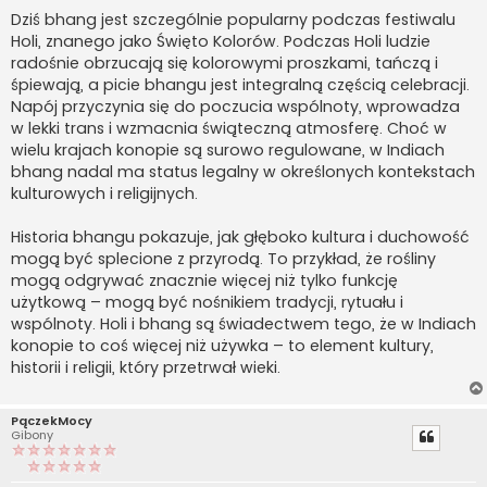
Dziś bhang jest szczególnie popularny podczas festiwalu
Holi, znanego jako Święto Kolorów. Podczas Holi ludzie
radośnie obrzucają się kolorowymi proszkami, tańczą i
śpiewają, a picie bhangu jest integralną częścią celebracji.
Napój przyczynia się do poczucia wspólnoty, wprowadza
w lekki trans i wzmacnia świąteczną atmosferę. Choć w
wielu krajach konopie są surowo regulowane, w Indiach
bhang nadal ma status legalny w określonych kontekstach
kulturowych i religijnych.
Historia bhangu pokazuje, jak głęboko kultura i duchowość
mogą być splecione z przyrodą. To przykład, że rośliny
mogą odgrywać znacznie więcej niż tylko funkcję
użytkową – mogą być nośnikiem tradycji, rytuału i
wspólnoty. Holi i bhang są świadectwem tego, że w Indiach
konopie to coś więcej niż używka – to element kultury,
historii i religii, który przetrwał wieki.
PączekMocy
Gibony