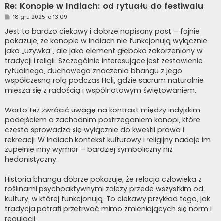
Re: Konopie w Indiach: od rytuału do festiwalu
P
18 gru 2025, o 13:09
o
s
Jest to bardzo ciekawy i dobrze napisany post – fajnie
t
pokazuje, że konopie w Indiach nie funkcjonują wyłącznie
jako „używka”, ale jako element głęboko zakorzeniony w
tradycji i religii. Szczególnie interesujące jest zestawienie
rytualnego, duchowego znaczenia bhangu z jego
współczesną rolą podczas Holi, gdzie sacrum naturalnie
miesza się z radością i wspólnotowym świętowaniem.
Warto też zwrócić uwagę na kontrast między indyjskim
podejściem a zachodnim postrzeganiem konopi, które
często sprowadza się wyłącznie do kwestii prawa i
rekreacji. W Indiach kontekst kulturowy i religijny nadaje im
zupełnie inny wymiar – bardziej symboliczny niż
hedonistyczny.
Historia bhangu dobrze pokazuje, że relacja człowieka z
roślinami psychoaktywnymi zależy przede wszystkim od
kultury, w której funkcjonują. To ciekawy przykład tego, jak
tradycja potrafi przetrwać mimo zmieniających się norm i
regulacji.