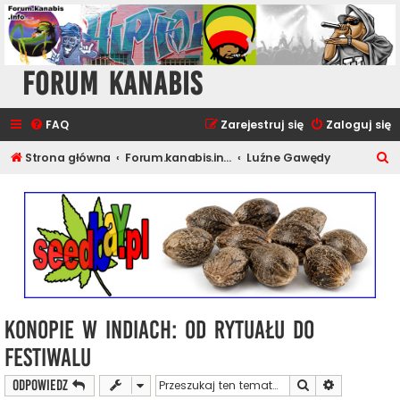
Forum Kanabis
FAQ
Zarejestruj się
Zaloguj się
S
Strona główna
Forum.kanabis.info - Inne
Luźne Gawędy
z
u
k
a
j
Konopie w Indiach: od rytuału do
festiwalu
Szukaj
Wyszukiwan
ODPOWIEDZ