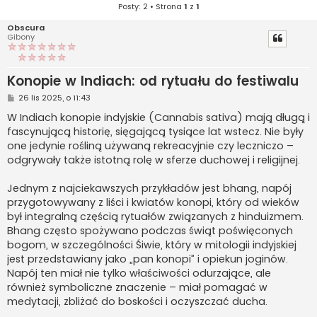
Posty: 2 • Strona
1
z
1
Obscura
Gibony
Konopie w Indiach: od rytuału do festiwalu
P
26 lis 2025, o 11:43
o
s
W Indiach konopie indyjskie (Cannabis sativa) mają długą i
t
fascynującą historię, sięgającą tysiące lat wstecz. Nie były
one jedynie rośliną używaną rekreacyjnie czy leczniczo –
odgrywały także istotną rolę w sferze duchowej i religijnej.
Jednym z najciekawszych przykładów jest bhang, napój
przygotowywany z liści i kwiatów konopi, który od wieków
był integralną częścią rytuałów związanych z hinduizmem.
Bhang często spożywano podczas świąt poświęconych
bogom, w szczególności Śiwie, który w mitologii indyjskiej
jest przedstawiany jako „pan konopi” i opiekun joginów.
Napój ten miał nie tylko właściwości odurzające, ale
również symboliczne znaczenie – miał pomagać w
medytacji, zbliżać do boskości i oczyszczać ducha.