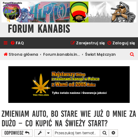
Forum Kanabis
FAQ
Zarejestruj się
Zaloguj się
S
Strona główna
Forum.kanabis.info - Cannabis Tematy
Świat Mężczyzn
z
u
k
a
j
Zmieniam auto, bo stare wie już o mnie za
dużo – co kupić na świeży start?
Szukaj
Wyszukiwan
ODPOWIEDZ