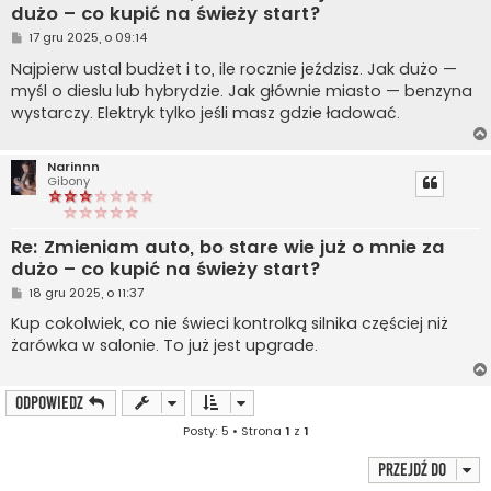
dużo – co kupić na świeży start?
P
17 gru 2025, o 09:14
o
s
Najpierw ustal budżet i to, ile rocznie jeździsz. Jak dużo —
t
myśl o dieslu lub hybrydzie. Jak głównie miasto — benzyna
wystarczy. Elektryk tylko jeśli masz gdzie ładować.
Narinnn
Gibony
Re: Zmieniam auto, bo stare wie już o mnie za
dużo – co kupić na świeży start?
P
18 gru 2025, o 11:37
o
s
Kup cokolwiek, co nie świeci kontrolką silnika częściej niż
t
żarówka w salonie. To już jest upgrade.
ODPOWIEDZ
Posty: 5 • Strona
1
z
1
Przejdź do