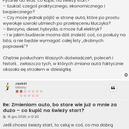
Pytanie do Was: co kupić na świeży start?
– Szukać czegoś praktycznego, ekonomicznego i
bezpiecznego?
– Czy może jednak pójść w stronę auta, które po prostu
wywołuje szeroki uśmiech po przekręceniu kluczyka?
– Benzyna, diesel, hybryda, a może full elektryk?
– I w jakim budżecie można dziś znaleźć coś, co posłuży na
lata, a nie będzie wymagać całej listy „drobnych
poprawek”?
Chętnie posłucham Waszych doświadczeń, poleceń i
historii… zwłaszcza tych, w których zmiana auta faktycznie
okazała się strzałem w dziesiątkę.
Jaskół
Gibony
Re: Zmieniam auto, bo stare wie już o mnie za
dużo – co kupić na świeży start?
P
15 gru 2025, o 12:20
o
s
Jeśli chcesz świeży start, to celuj w coś, co ma dobrą
t