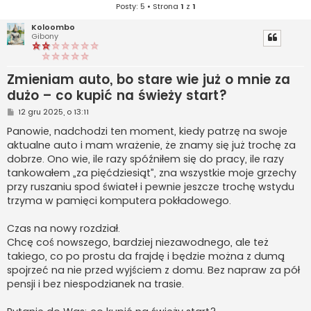
Posty: 5 • Strona
1
z
1
Koloombo
Gibony
Zmieniam auto, bo stare wie już o mnie za
dużo – co kupić na świeży start?
P
12 gru 2025, o 13:11
o
s
Panowie, nadchodzi ten moment, kiedy patrzę na swoje
t
aktualne auto i mam wrażenie, że znamy się już trochę za
dobrze. Ono wie, ile razy spóźniłem się do pracy, ile razy
tankowałem „za pięćdziesiąt”, zna wszystkie moje grzechy
przy ruszaniu spod świateł i pewnie jeszcze trochę wstydu
trzyma w pamięci komputera pokładowego.
Czas na nowy rozdział.
Chcę coś nowszego, bardziej niezawodnego, ale też
takiego, co po prostu da frajdę i będzie można z dumą
spojrzeć na nie przed wyjściem z domu. Bez napraw za pół
pensji i bez niespodzianek na trasie.