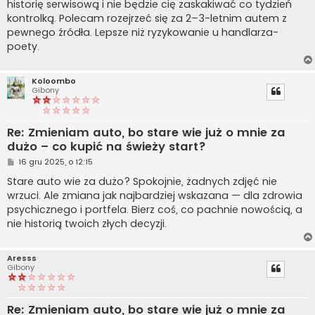
historię serwisową i nie będzie cię zaskakiwać co tydzień
kontrolką. Polecam rozejrzeć się za 2–3-letnim autem z
pewnego źródła. Lepsze niż ryzykowanie u handlarza-
poety.
Koloombo
Gibony
Re: Zmieniam auto, bo stare wie już o mnie za
dużo – co kupić na świeży start?
P
16 gru 2025, o 12:15
o
s
Stare auto wie za dużo? Spokojnie, żadnych zdjęć nie
t
wrzuci. Ale zmiana jak najbardziej wskazana — dla zdrowia
psychicznego i portfela. Bierz coś, co pachnie nowością, a
nie historią twoich złych decyzji.
Aresss
Gibony
Re: Zmieniam auto, bo stare wie już o mnie za