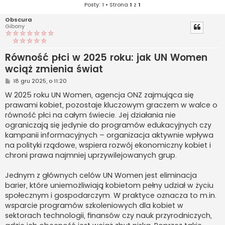
Posty: 1 • Strona
1
z
1
Obscura
Gibony
Równość płci w 2025 roku: jak UN Women
wciąż zmienia świat
P
18 gru 2025, o 11:20
o
s
W 2025 roku UN Women, agencja ONZ zajmująca się
t
prawami kobiet, pozostaje kluczowym graczem w walce o
równość płci na całym świecie. Jej działania nie
ograniczają się jedynie do programów edukacyjnych czy
kampanii informacyjnych – organizacja aktywnie wpływa
na polityki rządowe, wspiera rozwój ekonomiczny kobiet i
chroni prawa najmniej uprzywilejowanych grup.
Jednym z głównych celów UN Women jest eliminacja
barier, które uniemożliwiają kobietom pełny udział w życiu
społecznym i gospodarczym. W praktyce oznacza to m.in.
wsparcie programów szkoleniowych dla kobiet w
sektorach technologii, finansów czy nauk przyrodniczych,