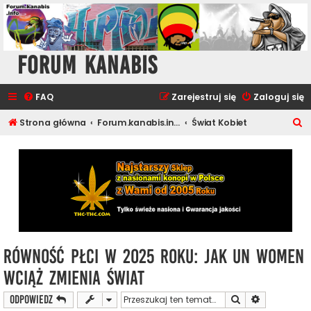
Forum Kanabis
FAQ
Zarejestruj się
Zaloguj się
S
Strona główna
Forum.kanabis.info - Cannabis Tematy
Świat Kobiet
z
u
k
a
j
Równość płci w 2025 roku: jak UN Women
wciąż zmienia świat
Szukaj
Wyszukiwan
ODPOWIEDZ