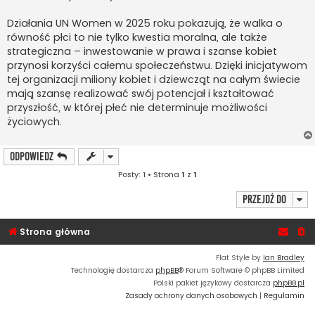
Działania UN Women w 2025 roku pokazują, że walka o
równość płci to nie tylko kwestia moralna, ale także
strategiczna – inwestowanie w prawa i szanse kobiet
przynosi korzyści całemu społeczeństwu. Dzięki inicjatywom
tej organizacji miliony kobiet i dziewcząt na całym świecie
mają szansę realizować swój potencjał i kształtować
przyszłość, w której płeć nie determinuje możliwości
życiowych.
ODPOWIEDZ
Posty: 1 • Strona
1
z
1
Przejdź do
Strona główna
Flat Style by
Ian Bradley
Technologię dostarcza
phpBB
® Forum Software © phpBB Limited
Polski pakiet językowy dostarcza
phpBB.pl
Zasady ochrony danych osobowych
|
Regulamin