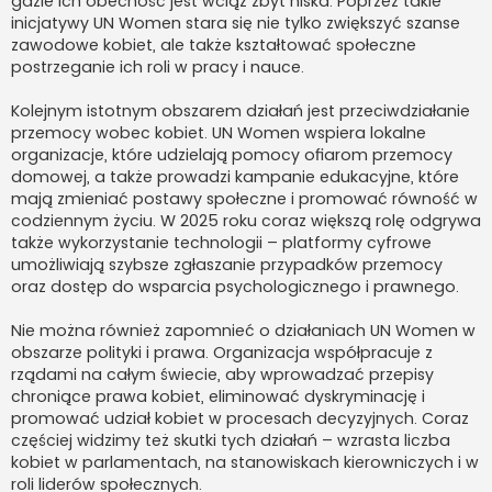
gdzie ich obecność jest wciąż zbyt niska. Poprzez takie
inicjatywy UN Women stara się nie tylko zwiększyć szanse
zawodowe kobiet, ale także kształtować społeczne
postrzeganie ich roli w pracy i nauce.
Kolejnym istotnym obszarem działań jest przeciwdziałanie
przemocy wobec kobiet. UN Women wspiera lokalne
organizacje, które udzielają pomocy ofiarom przemocy
domowej, a także prowadzi kampanie edukacyjne, które
mają zmieniać postawy społeczne i promować równość w
codziennym życiu. W 2025 roku coraz większą rolę odgrywa
także wykorzystanie technologii – platformy cyfrowe
umożliwiają szybsze zgłaszanie przypadków przemocy
oraz dostęp do wsparcia psychologicznego i prawnego.
Nie można również zapomnieć o działaniach UN Women w
obszarze polityki i prawa. Organizacja współpracuje z
rządami na całym świecie, aby wprowadzać przepisy
chroniące prawa kobiet, eliminować dyskryminację i
promować udział kobiet w procesach decyzyjnych. Coraz
częściej widzimy też skutki tych działań – wzrasta liczba
kobiet w parlamentach, na stanowiskach kierowniczych i w
roli liderów społecznych.