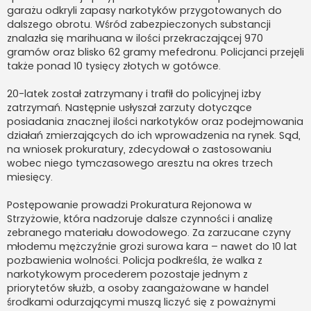
garażu odkryli zapasy narkotyków przygotowanych do
dalszego obrotu. Wśród zabezpieczonych substancji
znalazła się marihuana w ilości przekraczającej 970
gramów oraz blisko 62 gramy mefedronu. Policjanci przejęli
także ponad 10 tysięcy złotych w gotówce.
20-latek został zatrzymany i trafił do policyjnej izby
zatrzymań. Następnie usłyszał zarzuty dotyczące
posiadania znacznej ilości narkotyków oraz podejmowania
działań zmierzających do ich wprowadzenia na rynek. Sąd,
na wniosek prokuratury, zdecydował o zastosowaniu
wobec niego tymczasowego aresztu na okres trzech
miesięcy.
Postępowanie prowadzi Prokuratura Rejonowa w
Strzyżowie, która nadzoruje dalsze czynności i analizę
zebranego materiału dowodowego. Za zarzucane czyny
młodemu mężczyźnie grozi surowa kara – nawet do 10 lat
pozbawienia wolności. Policja podkreśla, że walka z
narkotykowym procederem pozostaje jednym z
priorytetów służb, a osoby zaangażowane w handel
środkami odurzającymi muszą liczyć się z poważnymi