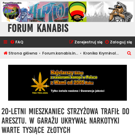
Forum Kanabis
FAQ
Zarejestruj się
Zaloguj się
S
Strona główna
Forum.kanabis.info - Ganja Tematy
Kronika Kryminalna
z
u
k
a
j
20-letni mieszkaniec Strzyżowa trafił do
aresztu. W garażu ukrywał narkotyki
warte tysiące złotych