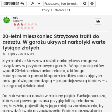
Szukaj
Wyszukiwan
ODPOWIEDZ
Posty: 1 • Strona
1
z
1
Igit
Gibony
20-letni mieszkaniec Strzyżowa trafił do
aresztu. W garażu ukrywał narkotyki warte
tysiące złotych
P
16 gru 2025, o 12:24
o
s
Kryminalni ze Strzyżowa rozbili narkotykowy magazyn
t
urządzony w przydomowym garażu. W ręce policjantów
wpadł 20-letni mieszkaniec miasta, u którego
zabezpieczono ponad kilogram środków odurzających
oraz gotówkę pochodzącą – jak podejrzewają śledczy – z
nielegalnej działalności.
Do zatrzymania doszło w miniony piątek. Funkcjonariusze,
którzy od pewnego czasu przyglądali się młodemu
mężczyźnie, pojawili się w jego miejscu zamieszkania, by
sprawdzić swoje przypuszczenia. Podczas przeszukania