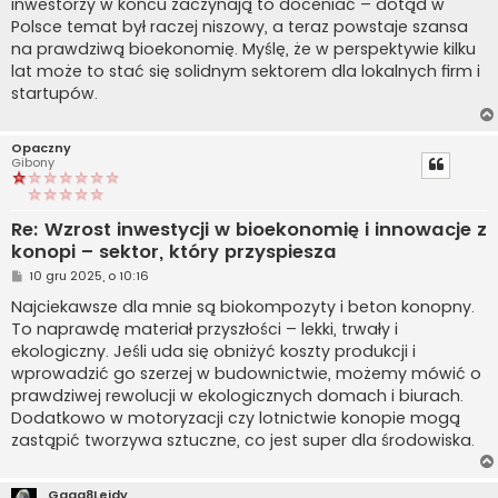
inwestorzy w końcu zaczynają to doceniać – dotąd w
Polsce temat był raczej niszowy, a teraz powstaje szansa
na prawdziwą bioekonomię. Myślę, że w perspektywie kilku
lat może to stać się solidnym sektorem dla lokalnych firm i
startupów.
Opaczny
Gibony
Re: Wzrost inwestycji w bioekonomię i innowacje z
konopi – sektor, który przyspiesza
P
10 gru 2025, o 10:16
o
s
Najciekawsze dla mnie są biokompozyty i beton konopny.
t
To naprawdę materiał przyszłości – lekki, trwały i
ekologiczny. Jeśli uda się obniżyć koszty produkcji i
wprowadzić go szerzej w budownictwie, możemy mówić o
prawdziwej rewolucji w ekologicznych domach i biurach.
Dodatkowo w motoryzacji czy lotnictwie konopie mogą
zastąpić tworzywa sztuczne, co jest super dla środowiska.
Gaga8Leidy