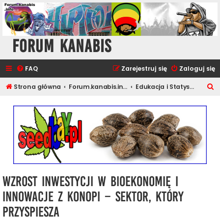
Forum Kanabis
FAQ
Zarejestruj się
Zaloguj się
S
Strona główna
Forum.kanabis.info - Ganja Tematy
Edukacja i Statystyki
z
u
k
a
j
Wzrost inwestycji w bioekonomię i
innowacje z konopi – sektor, który
przyspiesza