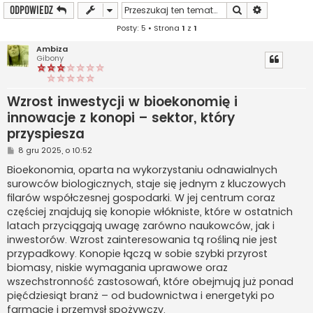
Szukaj
Wyszukiwan
ODPOWIEDZ
Posty: 5 • Strona
1
z
1
Ambiza
Gibony
Wzrost inwestycji w bioekonomię i
innowacje z konopi – sektor, który
przyspiesza
P
8 gru 2025, o 10:52
o
s
Bioekonomia, oparta na wykorzystaniu odnawialnych
t
surowców biologicznych, staje się jednym z kluczowych
filarów współczesnej gospodarki. W jej centrum coraz
częściej znajdują się konopie włókniste, które w ostatnich
latach przyciągają uwagę zarówno naukowców, jak i
inwestorów. Wzrost zainteresowania tą rośliną nie jest
przypadkowy. Konopie łączą w sobie szybki przyrost
biomasy, niskie wymagania uprawowe oraz
wszechstronność zastosowań, które obejmują już ponad
pięćdziesiąt branż – od budownictwa i energetyki po
farmację i przemysł spożywczy.