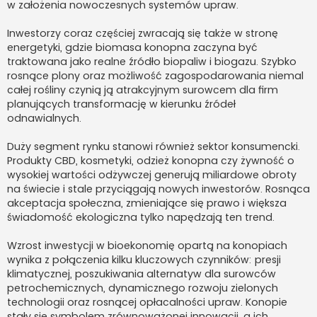
w założenia nowoczesnych systemów upraw.
Inwestorzy coraz częściej zwracają się także w stronę
energetyki, gdzie biomasa konopna zaczyna być
traktowana jako realne źródło biopaliw i biogazu. Szybko
rosnące plony oraz możliwość zagospodarowania niemal
całej rośliny czynią ją atrakcyjnym surowcem dla firm
planujących transformację w kierunku źródeł
odnawialnych.
Duży segment rynku stanowi również sektor konsumencki.
Produkty CBD, kosmetyki, odzież konopna czy żywność o
wysokiej wartości odżywczej generują miliardowe obroty
na świecie i stale przyciągają nowych inwestorów. Rosnąca
akceptacja społeczna, zmieniające się prawo i większa
świadomość ekologiczna tylko napędzają ten trend.
Wzrost inwestycji w bioekonomię opartą na konopiach
wynika z połączenia kilku kluczowych czynników: presji
klimatycznej, poszukiwania alternatyw dla surowców
petrochemicznych, dynamicznego rozwoju zielonych
technologii oraz rosnącej opłacalności upraw. Konopie
stały się symbolem zrównoważonej innowacji, a ich