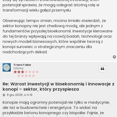
potencjał sprawia, że mogą odegrać istotną rolę w
transformacji wielu gałęzi przemysłu.
Obserwując tempo zmian, można śmiało stwierdzić, że
sektor konopny nie jest chwilową modą, ale jednym z
fundamentów przyszłej bioekonomii. Inwestycje kierowane
do tej branży wpływają na rozwój badań, technologii oraz
nowych modeli biznesowych, które wspólnie tworzą z
konopi surowiec o strategicznym znaczeniu dla
nadchodzących dekad.
TransTabe
Gibony
Re: Wzrost inwestycji w bioekonomię i innowacje z
konopi – sektor, który przyspiesza
P
9 gru 2025, o 11:19
o
s
Konopie mają ogromny potencjał nie tylko w medycynie,
t
ale też w budownictwie i energetyce. To widać na
przykładzie betonu konopnego czy biopaliw. Fajnie, że