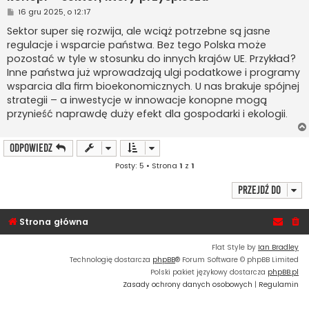
P
16 gru 2025, o 12:17
o
s
Sektor super się rozwija, ale wciąż potrzebne są jasne
t
regulacje i wsparcie państwa. Bez tego Polska może
pozostać w tyle w stosunku do innych krajów UE. Przykład?
Inne państwa już wprowadzają ulgi podatkowe i programy
wsparcia dla firm bioekonomicznych. U nas brakuje spójnej
strategii – a inwestycje w innowacje konopne mogą
przynieść naprawdę duży efekt dla gospodarki i ekologii.
ODPOWIEDZ
Posty: 5 • Strona
1
z
1
Przejdź do
Strona główna
Flat Style by
Ian Bradley
Technologię dostarcza
phpBB
® Forum Software © phpBB Limited
Polski pakiet językowy dostarcza
phpBB.pl
Zasady ochrony danych osobowych
|
Regulamin