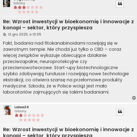
Gibony
Re: Wzrost inwestycji w bioekonomię i innowacje z
konopi – sektor, który przyspiesza
P
12 gru 2025, o 13:05
o
s
Fakt, badania nad fitokanabinoidami rozwijają się w
t
zawrotnym tempie. Nie chodzi już tylko o CBD – coraz
więcej związków wykazuje obiecujące działanie
przeciwzapalne, neuroprotekcyjne czy
przeciwnowotworowe. Start-upy biotechnologiczne
szybko zdobywają fundusze i rozwijają nowe technologie
ekstrakcji, co otwiera szansę na przełomowe produkty
medyczne. Szkoda, że w Polsce wciąż jest mało
laboratoriów zajmujących się takimi badaniami.
Lalaa24
Gibony
Re: Wzrost inwestycji w bioekonomię i innowacje z
konopi – sektor, który przyspiesza