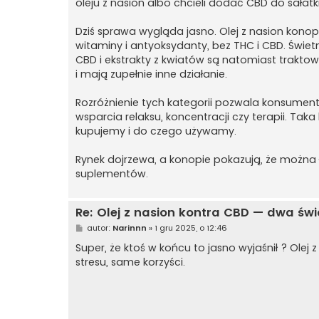
oleju z nasion albo chcieli dodać CBD do sałatki
Dziś sprawa wygląda jasno. Olej z nasion kon
witaminy i antyoksydanty, bez THC i CBD. Świetn
CBD i ekstrakty z kwiatów są natomiast trakto
i mają zupełnie inne działanie.
Rozróżnienie tych kategorii pozwala konsumento
wsparcia relaksu, koncentracji czy terapii. Tak
kupujemy i do czego używamy.
Rynek dojrzewa, a konopie pokazują, że można 
suplementów.
Re: Olej z nasion kontra CBD — dwa świ
P
autor:
Narinnn
»
1 gru 2025, o 12:46
o
s
Super, że ktoś w końcu to jasno wyjaśnił ? Ole
t
stresu, same korzyści.