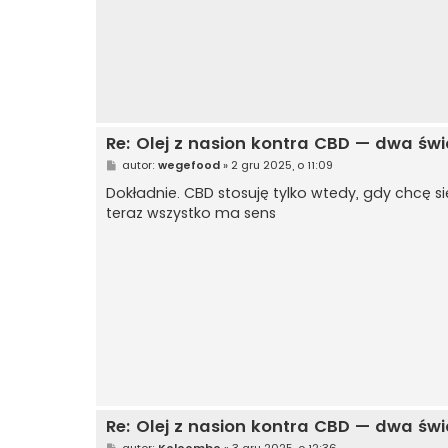
Re: Olej z nasion kontra CBD — dwa świ
P
autor:
wegefood
»
2 gru 2025, o 11:09
o
s
Dokładnie. CBD stosuję tylko wtedy, gdy chcę s
t
teraz wszystko ma sens
Re: Olej z nasion kontra CBD — dwa świ
P
autor:
Koloombo
»
3 gru 2025, o 12:36