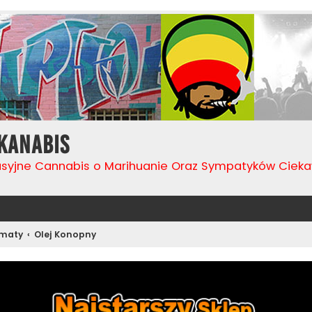
Kanabis
usyjne Cannabis o Marihuanie Oraz Sympatyków Cie
ematy
Olej Konopny