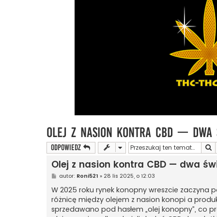
Olej z nasion kontra CBD — dwa 
S
ODPOWIEDZ
Olej z nasion kontra CBD — dwa św
P
autor:
Roni521
»
28 lis 2025, o 12:03
o
s
W 2025 roku rynek konopny wreszcie zaczyna 
t
różnicę między olejem z nasion konopi a produ
sprzedawano pod hasłem „olej konopny”, co pro