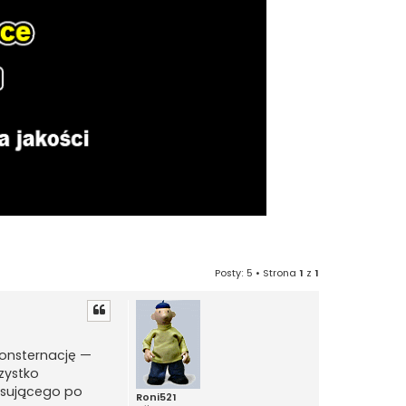
Posty: 5 • Strona
1
z
1
onsternację —
zystko
aksującego po
Roni521