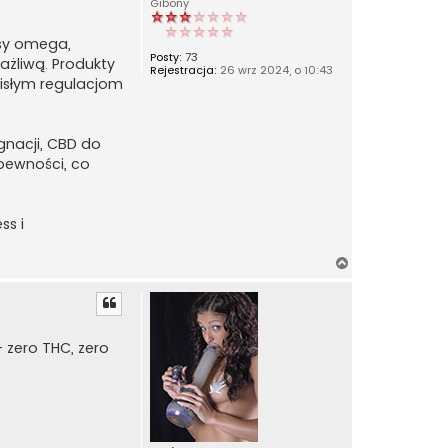
Gibony
asy omega,
Posty:
73
rażliwą. Produkty
Rejestracja:
26 wrz 2024, o 10:43
cisłym regulacjom
gnacji, CBD do
 pewności, co
ss i
N
a
g
ó
r
 zero THC, zero
ę