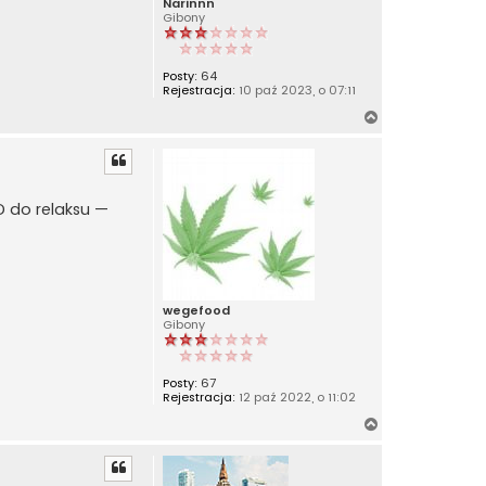
Narinnn
Gibony
Posty:
64
Rejestracja:
10 paź 2023, o 07:11
N
a
g
ó
r
D do relaksu —
ę
wegefood
Gibony
Posty:
67
Rejestracja:
12 paź 2022, o 11:02
N
a
g
ó