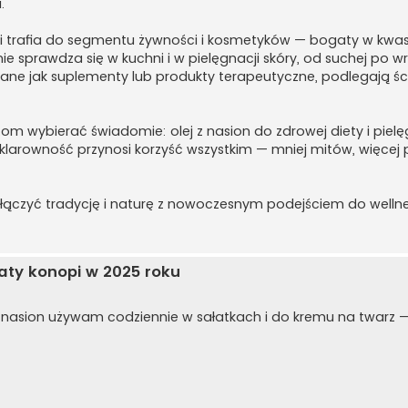
.
opi trafia do segmentu żywności i kosmetyków — bogaty w kw
ie sprawdza się w kuchni i w pielęgnacji skóry, od suchej po w
wane jak suplementy lub produkty terapeutyczne, podlegają ś
m wybierać świadomie: olej z nasion do zdrowej diety i pielę
a klarowność przynosi korzyść wszystkim — mniej mitów, więcej
łączyć tradycję i naturę z nowoczesnym podejściem do wellne
aty konopi w 2025 roku
j z nasion używam codziennie w sałatkach i do kremu na twarz —