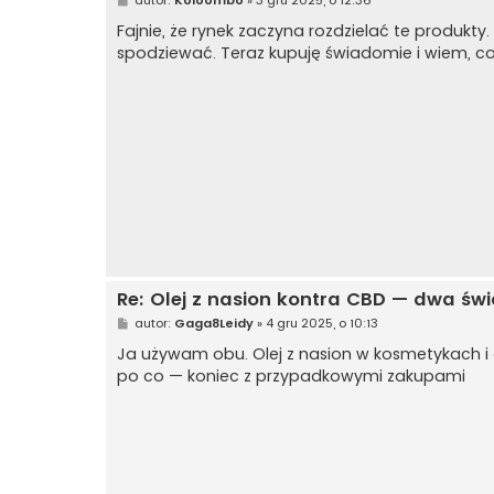
o
s
Fajnie, że rynek zaczyna rozdzielać te produkty
t
spodziewać. Teraz kupuję świadomie i wiem, co
Re: Olej z nasion kontra CBD — dwa świ
P
autor:
Gaga8Leidy
»
4 gru 2025, o 10:13
o
s
Ja używam obu. Olej z nasion w kosmetykach i 
t
po co — koniec z przypadkowymi zakupami