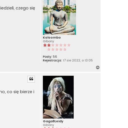
r
edzieli, czego się
ę
Koloombo
Gibony
Posty:
56
Rejestracja:
17 sie 2022, o 13:05
N
a
g
ó
r
, co się bierze i
ę
Gaga8Leidy
Gibony