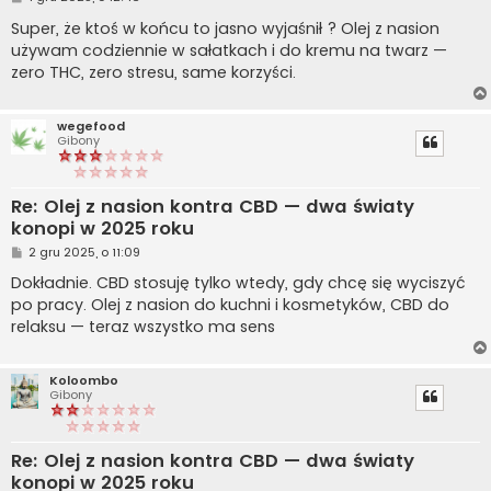
o
s
Super, że ktoś w końcu to jasno wyjaśnił ? Olej z nasion
t
używam codziennie w sałatkach i do kremu na twarz —
zero THC, zero stresu, same korzyści.
wegefood
Gibony
Re: Olej z nasion kontra CBD — dwa światy
konopi w 2025 roku
P
2 gru 2025, o 11:09
o
s
Dokładnie. CBD stosuję tylko wtedy, gdy chcę się wyciszyć
t
po pracy. Olej z nasion do kuchni i kosmetyków, CBD do
relaksu — teraz wszystko ma sens
Koloombo
Gibony
Re: Olej z nasion kontra CBD — dwa światy
konopi w 2025 roku