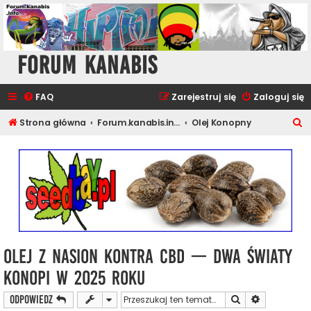
Forum Kanabis
FAQ
Zarejestruj się
Zaloguj się
S
Strona główna
Forum.kanabis.info - Ganja Tematy
Olej Konopny
z
u
k
a
j
Olej z nasion kontra CBD — dwa światy
konopi w 2025 roku
Szukaj
Wyszukiwan
ODPOWIEDZ