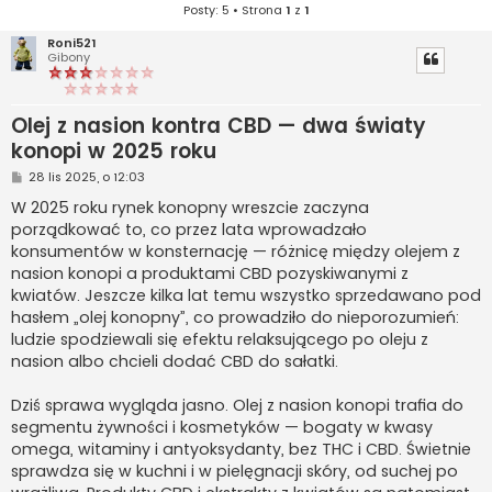
Posty: 5 • Strona
1
z
1
Roni521
Gibony
Olej z nasion kontra CBD — dwa światy
konopi w 2025 roku
P
28 lis 2025, o 12:03
o
s
W 2025 roku rynek konopny wreszcie zaczyna
t
porządkować to, co przez lata wprowadzało
konsumentów w konsternację — różnicę między olejem z
nasion konopi a produktami CBD pozyskiwanymi z
kwiatów. Jeszcze kilka lat temu wszystko sprzedawano pod
hasłem „olej konopny”, co prowadziło do nieporozumień:
ludzie spodziewali się efektu relaksującego po oleju z
nasion albo chcieli dodać CBD do sałatki.
Dziś sprawa wygląda jasno. Olej z nasion konopi trafia do
segmentu żywności i kosmetyków — bogaty w kwasy
omega, witaminy i antyoksydanty, bez THC i CBD. Świetnie
sprawdza się w kuchni i w pielęgnacji skóry, od suchej po