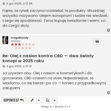
P
3 gru 2025, o 12:36
o
s
Fajnie, że rynek zaczyna rozdzielać te produkty. Wcześniej
t
wszystko nazywano ‘olejem konopnym’ i ludzie nie wiedzieli,
czego się spodziewać. Teraz kupuję świadomie i wiem, co
do czego służy.
Gaga8Leidy
Gibony
Re: Olej z nasion kontra CBD — dwa światy
konopi w 2025 roku
P
4 gru 2025, o 10:13
o
s
Ja używam obu. Olej z nasion w kosmetykach i do
t
gotowania, CBD czasem na stres. Najważniejsze, że
wiadomo, co się bierze i po co — koniec z przypadkowymi
zakupami
ODPOWIEDZ
Posty: 5 • Strona
1
z
1