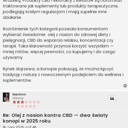
wrażliwą. Produkty CBD i ekstrakty z kwiatów są natomiast
traktowane jak suplementy lub produkty terapeutyczne,
podlegają ścisłym regulacjom i mają zupełnie inne
działanie.
Rozróżnienie tych kategorii pozwala konsumentom
wybierać świadomie: olej z nasion do zdrowej diety i
pielęgnacji, CBD do wsparcia relaksu, koncentracji czy
terapii. Taka klarowność przynosi korzyść wszystkim —
mniej mitów, więcej pewności, co kupujemy i do czego
używamy.
Rynek dojrzewa, a konopie pokazują, że można łączyć
tradycję i naturę z nowoczesnym podejściem do wellness i
suplementów.
Narinnn
Gibony
Re: Olej z nasion kontra CBD — dwa światy
konopi w 2025 roku
P
1 gru 2025, o 12:46