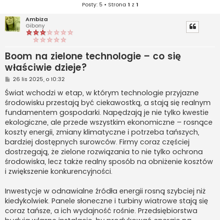
Posty: 5 • Strona
1
z
1
Ambiza
Gibony
Boom na zielone technologie – co się
właściwie dzieje?
P
26 lis 2025, o 10:32
o
s
Świat wchodzi w etap, w którym technologie przyjazne
t
środowisku przestają być ciekawostką, a stają się realnym
fundamentem gospodarki. Napędzają je nie tylko kwestie
ekologiczne, ale przede wszystkim ekonomiczne – rosnące
koszty energii, zmiany klimatyczne i potrzeba tańszych,
bardziej dostępnych surowców. Firmy coraz częściej
dostrzegają, że zielone rozwiązania to nie tylko ochrona
środowiska, lecz także realny sposób na obniżenie kosztów
i zwiększenie konkurencyjności.
Inwestycje w odnawialne źródła energii rosną szybciej niż
kiedykolwiek. Panele słoneczne i turbiny wiatrowe stają się
coraz tańsze, a ich wydajność rośnie. Przedsiębiorstwa