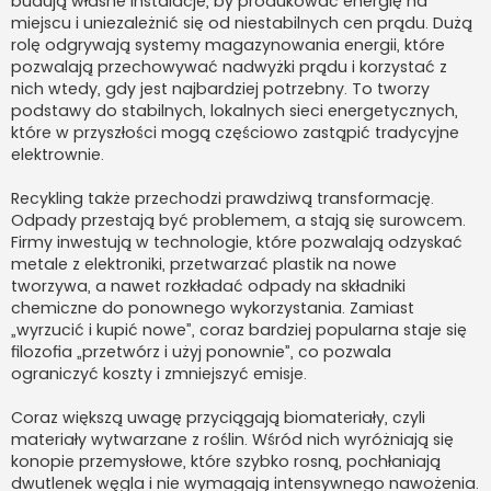
budują własne instalacje, by produkować energię na
miejscu i uniezależnić się od niestabilnych cen prądu. Dużą
rolę odgrywają systemy magazynowania energii, które
pozwalają przechowywać nadwyżki prądu i korzystać z
nich wtedy, gdy jest najbardziej potrzebny. To tworzy
podstawy do stabilnych, lokalnych sieci energetycznych,
które w przyszłości mogą częściowo zastąpić tradycyjne
elektrownie.
Recykling także przechodzi prawdziwą transformację.
Odpady przestają być problemem, a stają się surowcem.
Firmy inwestują w technologie, które pozwalają odzyskać
metale z elektroniki, przetwarzać plastik na nowe
tworzywa, a nawet rozkładać odpady na składniki
chemiczne do ponownego wykorzystania. Zamiast
„wyrzucić i kupić nowe”, coraz bardziej popularna staje się
filozofia „przetwórz i użyj ponownie”, co pozwala
ograniczyć koszty i zmniejszyć emisje.
Coraz większą uwagę przyciągają biomateriały, czyli
materiały wytwarzane z roślin. Wśród nich wyróżniają się
konopie przemysłowe, które szybko rosną, pochłaniają
dwutlenek węgla i nie wymagają intensywnego nawożenia.