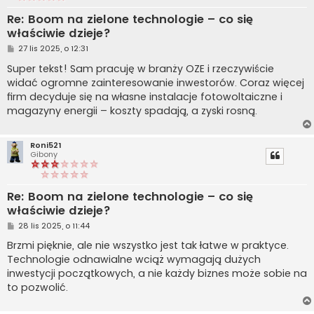
Re: Boom na zielone technologie – co się
właściwie dzieje?
P
27 lis 2025, o 12:31
o
s
Super tekst! Sam pracuję w branży OZE i rzeczywiście
t
widać ogromne zainteresowanie inwestorów. Coraz więcej
firm decyduje się na własne instalacje fotowoltaiczne i
magazyny energii – koszty spadają, a zyski rosną.
Roni521
Gibony
Re: Boom na zielone technologie – co się
właściwie dzieje?
P
28 lis 2025, o 11:44
o
s
Brzmi pięknie, ale nie wszystko jest tak łatwe w praktyce.
t
Technologie odnawialne wciąż wymagają dużych
inwestycji początkowych, a nie każdy biznes może sobie na
to pozwolić.