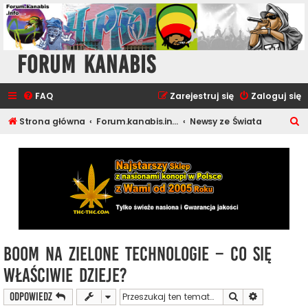
Forum Kanabis
FAQ
Zarejestruj się
Zaloguj się
S
Strona główna
Forum.kanabis.info - Cannabis Tematy
Newsy ze Świata
z
u
k
a
j
Boom na zielone technologie – co się
właściwie dzieje?
Szukaj
Wyszukiwan
ODPOWIEDZ