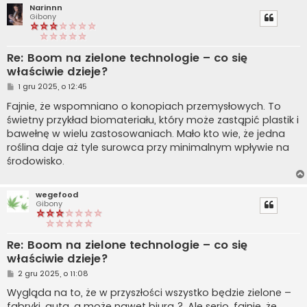
Narinnn
Gibony
Re: Boom na zielone technologie – co się
właściwie dzieje?
P
1 gru 2025, o 12:45
o
s
Fajnie, że wspomniano o konopiach przemysłowych. To
t
świetny przykład biomateriału, który może zastąpić plastik i
bawełnę w wielu zastosowaniach. Mało kto wie, że jedna
roślina daje aż tyle surowca przy minimalnym wpływie na
środowisko.
wegefood
Gibony
Re: Boom na zielone technologie – co się
właściwie dzieje?
P
2 gru 2025, o 11:08
o
s
Wygląda na to, że w przyszłości wszystko będzie zielone –
t
fabryki, auta, a może nawet biura ?. Ale serio, fajnie, że