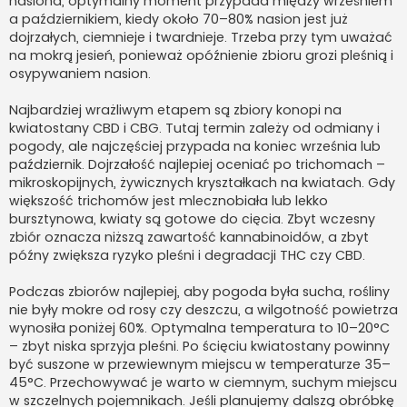
nasiona, optymalny moment przypada między wrześniem
a październikiem, kiedy około 70–80% nasion jest już
dojrzałych, ciemnieje i twardnieje. Trzeba przy tym uważać
na mokrą jesień, ponieważ opóźnienie zbioru grozi pleśnią i
osypywaniem nasion.
Najbardziej wrażliwym etapem są zbiory konopi na
kwiatostany CBD i CBG. Tutaj termin zależy od odmiany i
pogody, ale najczęściej przypada na koniec września lub
październik. Dojrzałość najlepiej oceniać po trichomach –
mikroskopijnych, żywicznych kryształkach na kwiatach. Gdy
większość trichomów jest mlecznobiała lub lekko
bursztynowa, kwiaty są gotowe do cięcia. Zbyt wczesny
zbiór oznacza niższą zawartość kannabinoidów, a zbyt
późny zwiększa ryzyko pleśni i degradacji THC czy CBD.
Podczas zbiorów najlepiej, aby pogoda była sucha, rośliny
nie były mokre od rosy czy deszczu, a wilgotność powietrza
wynosiła poniżej 60%. Optymalna temperatura to 10–20°C
– zbyt niska sprzyja pleśni. Po ścięciu kwiatostany powinny
być suszone w przewiewnym miejscu w temperaturze 35–
45°C. Przechowywać je warto w ciemnym, suchym miejscu
w szczelnych pojemnikach. Jeśli planujemy dalszą obróbkę