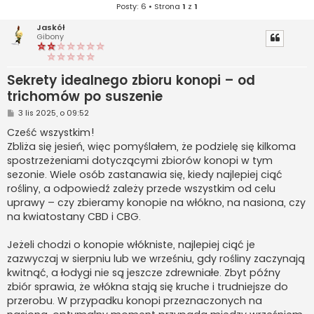
Posty: 6 • Strona
1
z
1
Jaskół
Gibony
Sekrety idealnego zbioru konopi – od
trichomów po suszenie
P
3 lis 2025, o 09:52
o
s
Cześć wszystkim!
t
Zbliża się jesień, więc pomyślałem, że podzielę się kilkoma
spostrzeżeniami dotyczącymi zbiorów konopi w tym
sezonie. Wiele osób zastanawia się, kiedy najlepiej ciąć
rośliny, a odpowiedź zależy przede wszystkim od celu
uprawy – czy zbieramy konopie na włókno, na nasiona, czy
na kwiatostany CBD i CBG.
Jeżeli chodzi o konopie włókniste, najlepiej ciąć je
zazwyczaj w sierpniu lub we wrześniu, gdy rośliny zaczynają
kwitnąć, a łodygi nie są jeszcze zdrewniałe. Zbyt późny
zbiór sprawia, że włókna stają się kruche i trudniejsze do
przerobu. W przypadku konopi przeznaczonych na