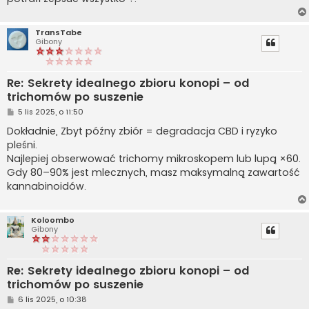
TransTabe
Gibony
Re: Sekrety idealnego zbioru konopi – od
trichomów po suszenie
P
5 lis 2025, o 11:50
o
s
Dokładnie, Zbyt późny zbiór = degradacja CBD i ryzyko
t
pleśni.
Najlepiej obserwować trichomy mikroskopem lub lupą ×60.
Gdy 80–90% jest mlecznych, masz maksymalną zawartość
kannabinoidów.
Koloombo
Gibony
Re: Sekrety idealnego zbioru konopi – od
trichomów po suszenie
P
6 lis 2025, o 10:38
o