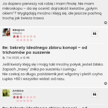
s
Ja dopiero pierwszy rok robię i mam Finolę. Nie mam
t
mikroskopu – da się ocenić dojrzałość kwiatów „gołym
okiem”? Wyglądają mroźno i kleją się, ale jeszcze pachną
trochę jak świeża trawa.
BiBajzon
Gibony
Re: Sekrety idealnego zbioru konopi – od
trichomów po suszenie
P
7 lis 2025, o 12:46
o
s
Jeśli kwiaty kleją się i mają taki mroźny połysk, jesteś blisko.
t
Zapach „trawy” znika po suszeniu i curingu.
Nie czekaj za długo, październik jest wilgotny i pleśń czyha.
Lupka ×60 i wszystko widać od razu.
Ambiza
Gibony