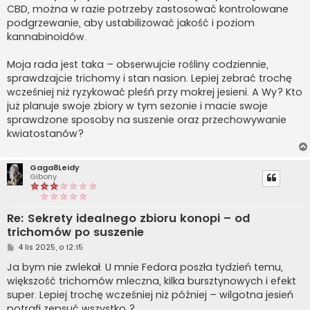
CBD, można w razie potrzeby zastosować kontrolowane
podgrzewanie, aby ustabilizować jakość i poziom
kannabinoidów.
Moja rada jest taka – obserwujcie rośliny codziennie,
sprawdzajcie trichomy i stan nasion. Lepiej zebrać trochę
wcześniej niż ryzykować pleśń przy mokrej jesieni. A Wy? Kto
już planuje swoje zbiory w tym sezonie i macie swoje
sprawdzone sposoby na suszenie oraz przechowywanie
kwiatostanów?
Gaga8Leidy
Gibony
Re: Sekrety idealnego zbioru konopi – od
trichomów po suszenie
P
4 lis 2025, o 12:15
o
s
Ja bym nie zwlekał. U mnie Fedora poszła tydzień temu,
t
większość trichomów mleczna, kilka bursztynowych i efekt
super. Lepiej trochę wcześniej niż później – wilgotna jesień
potrafi zepsuć wszystko ?.