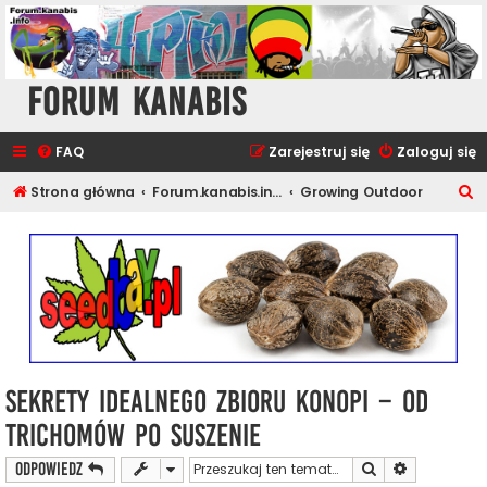
Forum Kanabis
FAQ
Zarejestruj się
Zaloguj się
S
Strona główna
Forum.kanabis.info - Ganja Tematy
Growing Outdoor
z
u
k
a
j
Sekrety idealnego zbioru konopi – od
trichomów po suszenie
Szukaj
Wyszukiwan
ODPOWIEDZ