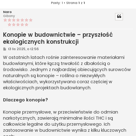
Posty: 1 • Strona
1
z
1
Naro
Gibony
Konopie w budownictwie – przyszłość
ekologicznych konstrukcji
P
13 lis 2025, o 12:56
o
s
W ostatnich latach rośnie zainteresowanie materiałami
t
budowlanymi, które łączą trwałość z dbałością o
środowisko. Jednym z najbardziej obiecujących surowców
naturalnych są konopie – roślina o niezwykłych
właściwościach, wykorzystywana coraz częściej w
ekologicznych projektach budowlanych.
Dlaczego konopie?
Konopie przemysłowe, w przeciwieństwie do odmian
narkotycznych, zawierają minimalne ilości THC i są
całkowicie legalne do użytku przemysłowego. Ich
zastosowanie w budownictwie wynika z kilku kluczowych