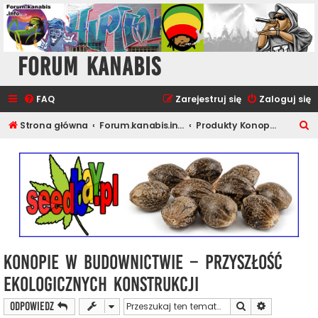
Forum Kanabis
FAQ
Zarejestruj się
Zaloguj się
S
Strona główna
Forum.kanabis.info - Ganja Tematy
Produkty Konopne
z
u
k
a
j
Konopie w budownictwie – przyszłość
ekologicznych konstrukcji
Szukaj
Wyszukiwan
ODPOWIEDZ