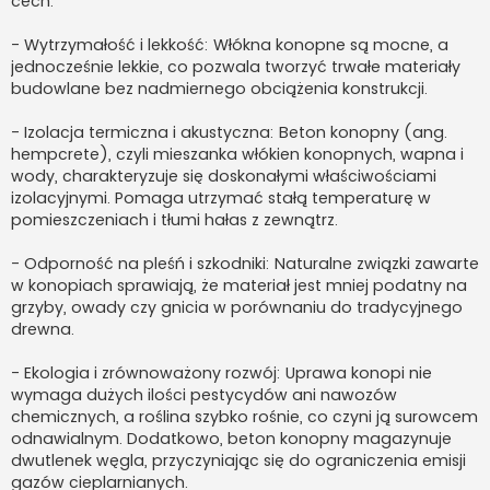
cech:
- Wytrzymałość i lekkość: Włókna konopne są mocne, a
jednocześnie lekkie, co pozwala tworzyć trwałe materiały
budowlane bez nadmiernego obciążenia konstrukcji.
- Izolacja termiczna i akustyczna: Beton konopny (ang.
hempcrete), czyli mieszanka włókien konopnych, wapna i
wody, charakteryzuje się doskonałymi właściwościami
izolacyjnymi. Pomaga utrzymać stałą temperaturę w
pomieszczeniach i tłumi hałas z zewnątrz.
- Odporność na pleśń i szkodniki: Naturalne związki zawarte
w konopiach sprawiają, że materiał jest mniej podatny na
grzyby, owady czy gnicia w porównaniu do tradycyjnego
drewna.
- Ekologia i zrównoważony rozwój: Uprawa konopi nie
wymaga dużych ilości pestycydów ani nawozów
chemicznych, a roślina szybko rośnie, co czyni ją surowcem
odnawialnym. Dodatkowo, beton konopny magazynuje
dwutlenek węgla, przyczyniając się do ograniczenia emisji
gazów cieplarnianych.