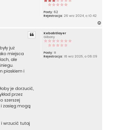
Posty:
62
Rejestracja:
26 wrz 2024, o 10:42
N
a
KebabSlayer
g
Gibony
ó
r
były już
ę
Posty:
11
ako miejsca
Rejestracja:
18 wrz 2025, o 08:09
ach, ale
śniegu.
m piaskiem i
łoby je dorzucić,
ykład przez
o szerszej
ć i zasięg mogą
 wrzucić tutaj