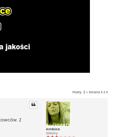
Posty: 2 • Strona
1
z
1
ukowców. Z
Ambiza
Gibony