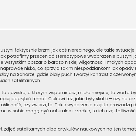
styni faktycznie brzmi jak coś nierealnego, ale takie sytuacje 
ak potrafimy przeceniać stereotypowe wyobrażenie pustyni j
e wszystkim obszar o bardzo niskiej wilgotności i małych opad
naprawdę nisko, co sprzyja takim niespodziankom jak opady 
ażby na Saharze, gdzie biały puch tworzył kontrast z czerwony
iach satelitarnych.
dy to zjawisko, o którym wspominasz, miało miejsce, to warto by
iej pogłębić temat. Ciekawi też, jakie były skutki – czy na prz
 roślinność, czy zwierzęta. Takie wydarzenia często prowadzą d
me w sobie mogą być naturalne i rzadkie, to ich częstotliwoś
, zdjęć satelitarnych albo artykułów naukowych na ten temat i