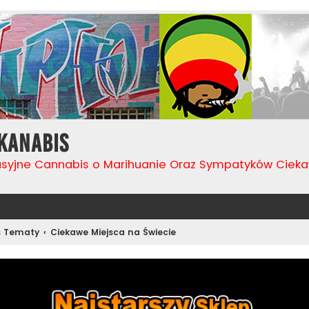
Kanabis
usyjne Cannabis o Marihuanie Oraz Sympatyków Cie
s Tematy
Ciekawe Miejsca na Świecie