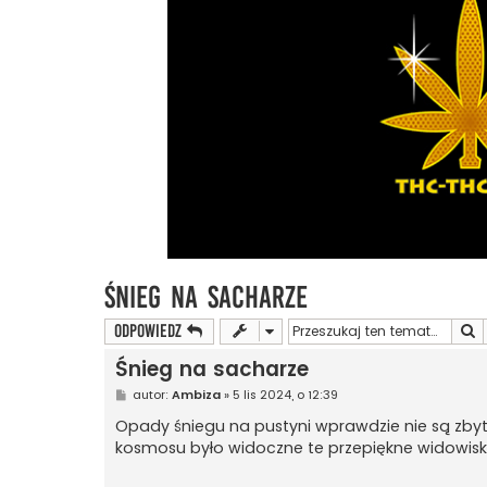
Śnieg na sacharze
S
ODPOWIEDZ
Śnieg na sacharze
P
autor:
Ambiza
»
5 lis 2024, o 12:39
o
s
Opady śniegu na pustyni wprawdzie nie są zby
t
kosmosu było widoczne te przepiękne widowisk