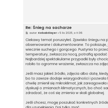
Re: Śnieg na sacharze
P
autor:
KebabSlayer
»
5 lis 2025, o 11:36
o
s
Ciekawy temat poruszyłeś. Zjawisko śniegu na pu
t
obserwowane i dokumentowane. To pokazuje, j
wiecznie suchego i gorącego. Pustynia to przed
temperatury, zwłaszcza nocą, potrafią spadać 
Najbardziej spektakularne przypadki były choci
robiło to ogromne wrażenie, zwłaszcza na zdjęc
Jeśli masz jakieś źródło, zdjęcia albo datę, kie
bo to zawsze dodaje wiarygodności i pozwala lep
chwilę zmienił się mikroklimat, jak zareagowała
dyskusji o zmianach klimatycznych, bo choć sa
zdradzać, że coś się zmienia w skali globalnej.
Jeśli chcesz, mogę poszukać konkretnych źródeł
dla uzupełnienia. Daj tylko znać.