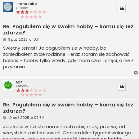
TransTabe
Gibony
Re: Pogubiłem się w swoim hobby – komu się też
zdarza?
P
9 paź 2025, o 10:11
o
s
Świetny temat! Ja pogubiłem się w hobby, bo
t
zaniedbałem życie rodzinne. Teraz staram się zachować
balans – hobby tylko wtedy, gdy mam czas i chęci, a nie z
przymusu.
Igit
Gibony
Re: Pogubiłem się w swoim hobby – komu się też
zdarza?
P
10 paź 2025, o 09:54
o
s
Ja z kolei w takich momentach robię małą przerwę od
t
wszystkich zainteresowań. Czasem kilka tygodni wolnego
wystarczy, żeby odzyskać radość i spojrzeć na hobby