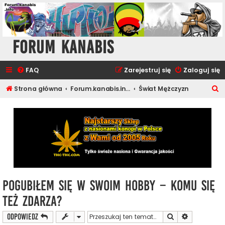
Forum Kanabis
FAQ
Zarejestruj się
Zaloguj się
S
Strona główna
Forum.kanabis.info - Cannabis Tematy
Świat Mężczyzn
z
u
k
a
j
Pogubiłem się w swoim hobby – komu się
też zdarza?
Szukaj
Wyszukiwan
ODPOWIEDZ