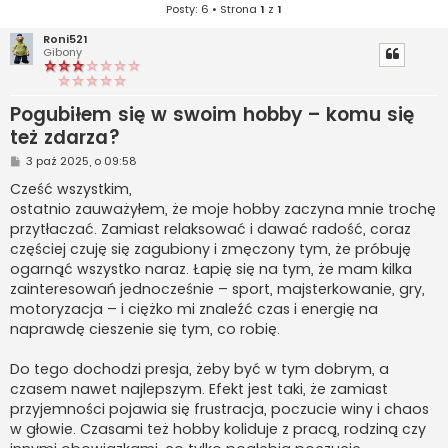
Posty: 6 • Strona
1
z
1
Roni521
Gibony
Pogubiłem się w swoim hobby – komu się
też zdarza?
P
3 paź 2025, o 09:58
o
s
Cześć wszystkim,
t
ostatnio zauważyłem, że moje hobby zaczyna mnie trochę
przytłaczać. Zamiast relaksować i dawać radość, coraz
częściej czuję się zagubiony i zmęczony tym, że próbuję
ogarnąć wszystko naraz. Łapię się na tym, że mam kilka
zainteresowań jednocześnie – sport, majsterkowanie, gry,
motoryzacja – i ciężko mi znaleźć czas i energię na
naprawdę cieszenie się tym, co robię.
Do tego dochodzi presja, żeby być w tym dobrym, a
czasem nawet najlepszym. Efekt jest taki, że zamiast
przyjemności pojawia się frustracja, poczucie winy i chaos
w głowie. Czasami też hobby koliduje z pracą, rodziną czy