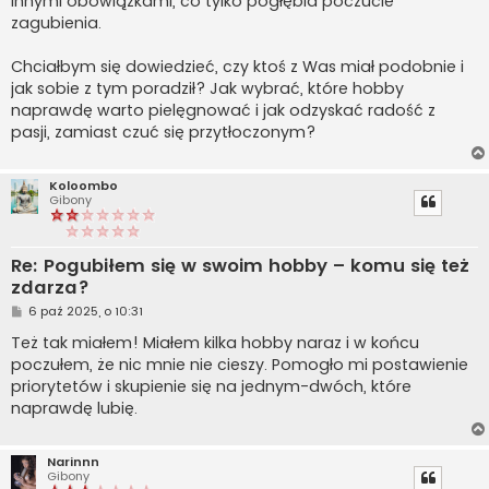
innymi obowiązkami, co tylko pogłębia poczucie
zagubienia.
Chciałbym się dowiedzieć, czy ktoś z Was miał podobnie i
jak sobie z tym poradził? Jak wybrać, które hobby
naprawdę warto pielęgnować i jak odzyskać radość z
pasji, zamiast czuć się przytłoczonym?
Koloombo
Gibony
Re: Pogubiłem się w swoim hobby – komu się też
zdarza?
P
6 paź 2025, o 10:31
o
s
Też tak miałem! Miałem kilka hobby naraz i w końcu
t
poczułem, że nic mnie nie cieszy. Pomogło mi postawienie
priorytetów i skupienie się na jednym-dwóch, które
naprawdę lubię.
Narinnn
Gibony