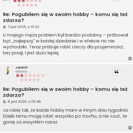
Re: Pogubiłem się w swoim hobby – komu się też
zdarza?
P
7 paź 2025, o 10:22
o
s
U mojego męża problem był bardzo podobny – próbował
t
być „najlepszy” w każdej dziedzinie i w efekcie nic nie
wychodziło. Teraz próbuje robić rzeczy dla przyjemności,
bez presji, i jest dużo lepiej.
Jaskół
Gibony
Re: Pogubiłem się w swoim hobby – komu się też
zdarza?
P
8 paź 2025, o 09:46
o
s
Ja robię tak, że każde hobby mam w innym dniu tygodnia.
t
Dzięki temu mogę robić wszystko po trochu, a nie czuć, że
gonię za wszystkim naraz.