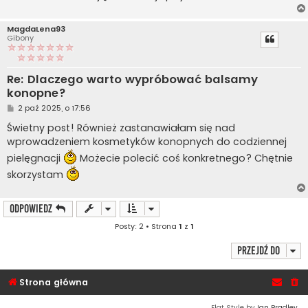
MagdaLena93
Gibony
Re: Dlaczego warto wypróbować balsamy
konopne?
P
2 paź 2025, o 17:56
o
s
Świetny post! Również zastanawiałam się nad
t
wprowadzeniem kosmetyków konopnych do codziennej
pielęgnacji
Możecie polecić coś konkretnego? Chętnie
skorzystam
ODPOWIEDZ
Posty: 2 • Strona
1
z
1
Przejdź do
Strona główna
Flat Style by
Ian Bradley