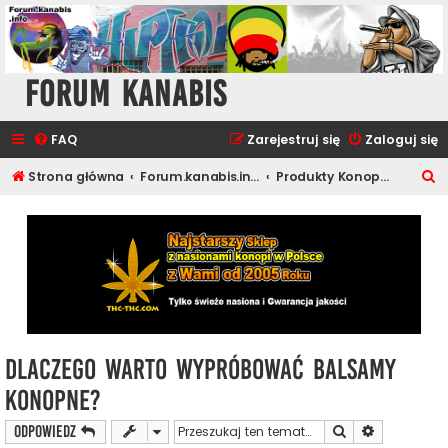
Forum Kanabis
FAQ
Zarejestruj się
Zaloguj się
S
Strona główna
Forum.kanabis.info - Ganja Tematy
Produkty Konopne
z
u
k
a
j
Dlaczego warto wypróbować balsamy
konopne?
Szukaj
Wyszukiwan
ODPOWIEDZ