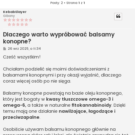
Posty: 2 • Strona
1
z
1
KebabSlayer
Gibony
Dlaczego warto wypróbować balsamy
konopne?
P
26 wrz 2025, o 11:34
o
s
Cześć wszystkim!
t
Chciałam podzielić się moimi doświadczeniami z
balsamami konopnymi i przy okazji wyjaśnić, dlaczego
coraz więcej osób po nie sięga.
Balsamy konopne powstają na bazie oleju konopnego,
który jest bogaty w
kwasy tłuszczowe omega-3 i
omega-6,
a także w naturalne
fitokannabinoidy
. Dzięki
temu mają one działanie
nawilżające, łagodzące i
przeciwzapalne
.
Osobiście używam balsamu konopnego głównie na