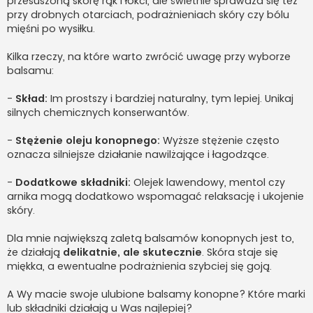
przesuszoną skórę rąk i łokci, ale świetnie sprawdza się też
przy drobnych otarciach, podrażnieniach skóry czy bólu
mięśni po wysiłku.
Kilka rzeczy, na które warto zwrócić uwagę przy wyborze
balsamu:
-
Skład:
Im prostszy i bardziej naturalny, tym lepiej. Unikaj
silnych chemicznych konserwantów.
-
Stężenie oleju konopnego:
Wyższe stężenie często
oznacza silniejsze działanie nawilżające i łagodzące.
-
Dodatkowe składniki:
Olejek lawendowy, mentol czy
arnika mogą dodatkowo wspomagać relaksację i ukojenie
skóry.
Dla mnie największą zaletą balsamów konopnych jest to,
że działają
delikatnie, ale skutecznie
. Skóra staje się
miękka, a ewentualne podrażnienia szybciej się goją.
A Wy macie swoje ulubione balsamy konopne? Które marki
lub składniki działają u Was najlepiej?