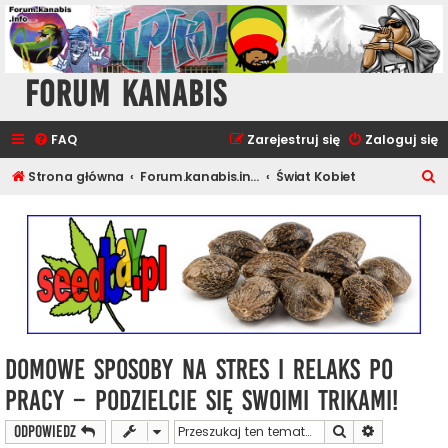
Forum Kanabis
FAQ
Zarejestruj się
Zaloguj się
S
Strona główna
Forum.kanabis.info - Cannabis Tematy
Świat Kobiet
z
u
k
a
j
Domowe sposoby na stres i relaks po
pracy – podzielcie się swoimi trikami!
Szukaj
Wyszukiwan
ODPOWIEDZ