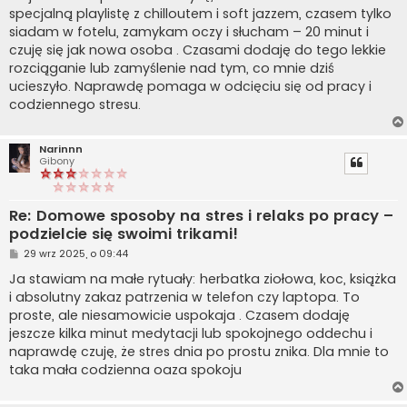
t
specjalną playlistę z chilloutem i soft jazzem, czasem tylko
siadam w fotelu, zamykam oczy i słucham – 20 minut i
czuję się jak nowa osoba . Czasami dodaję do tego lekkie
rozciąganie lub zamyślenie nad tym, co mnie dziś
ucieszyło. Naprawdę pomaga w odcięciu się od pracy i
codziennego stresu.
Narinnn
Gibony
Re: Domowe sposoby na stres i relaks po pracy –
podzielcie się swoimi trikami!
P
29 wrz 2025, o 09:44
o
s
Ja stawiam na małe rytuały: herbatka ziołowa, koc, książka
t
i absolutny zakaz patrzenia w telefon czy laptopa. To
proste, ale niesamowicie uspokaja . Czasem dodaję
jeszcze kilka minut medytacji lub spokojnego oddechu i
naprawdę czuję, że stres dnia po prostu znika. Dla mnie to
taka mała codzienna oaza spokoju