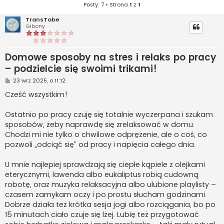
Posty: 7 • Strona
1
z
1
TransTabe
Gibony
Domowe sposoby na stres i relaks po pracy
– podzielcie się swoimi trikami!
P
23 wrz 2025, o 11:12
o
s
Cześć wszystkim!
t
Ostatnio po pracy czuję się totalnie wyczerpana i szukam
sposobów, żeby naprawdę się zrelaksować w domu.
Chodzi mi nie tylko o chwilowe odprężenie, ale o coś, co
pozwoli „odciąć się” od pracy i napięcia całego dnia.
U mnie najlepiej sprawdzają się ciepłe kąpiele z olejkami
eterycznymi, lawenda albo eukaliptus robią cudowną
robotę, oraz muzyka relaksacyjna albo ulubione playlisty –
czasem zamykam oczy i po prostu słucham godzinami.
Dobrze działa też krótka sesja jogi albo rozciągania, bo po
15 minutach ciało czuje się lżej. Lubię też przygotować