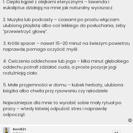
1. Ciepła kąpiel z olejkami eterycznymi – lawenda i
eukaliptus działają na mnie jak naturalny wyciszacz.
2. Muzyka lub podcasty – czasami po prostu włączam
ulubioną playlistę albo coś lekkiego do posłuchania, żeby
“przewietrzyć głowę”.
3. Krótki spacer – nawet 15–20 minut na świeżym powietrzu
naprawdę pomaga oczyścić myśli.
4. Ćwiczenia oddechowe lub joga – kilka minut głębokiego
oddechu potrafi zdziałać cuda, a proste pozycje jogi
rozluźniają ciało.
5. Małe przyjemności w domu – kubek herbaty, ulubiona
książka albo chwila przy rysowaniu czy rękodziele.
Najważniejsze dla mnie to wyrobić sobie mały rytuał po
pracy – wtedy łatwiej odpuścić stres i naprawdę
odpocząć.
Roni521
Gibony