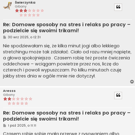
Świerzynka
Gibony
Re: Domowe sposoby na stres i relaks po pracy –
podzielcie się swoimi trikami!
P
30 wrz 2025, o 12:31
o
s
Nie spodziewałam się, że kilka minut jogi albo lekkiego
t
stretchingu może tak zdziałać. Ciało od razu mniej napięte,
a głowa spokojniejsza . Czasem robię też proste ćwiczenia
oddechowe – wciągam powietrze przez nos, liczę do
czterech i powoli wypuszczam. Po kilku minutach czuję
jakby stres dnia w ogóle mnie nie dotyczył.
Aresss
Gibony
Re: Domowe sposoby na stres i relaks po pracy –
podzielcie się swoimi trikami!
P
1 paź 2025, o 11:11
o
s
Czasem robię sobie małą przerwę z rysowaniem albo