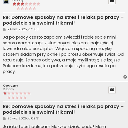
Re: Domowe sposoby na stres i relaks po pracy –
podzielcie się swoimi trikami!
P
24 wrz 2025, o 11:03
o
s
Ja po pracy często zapalam świeczki i robię sobie mini-
t
seans aromaterapii z ulubionymi olejkami, najczęściej
lawenda albo eukaliptus. Włączam spokojną muzykę,
czasem siadam przy oknie i po prostu obserwuję świat. Od
razu czuję, że stres odpływa, a moje myśli stają się lżejsze
Polecam każdemu, kto potrzebuje szybkiego resetu po
pracy.
Opaczny
Gibony
Re: Domowe sposoby na stres i relaks po pracy –
podzielcie się swoimi trikami!
P
25 wrz 2025, o 09:31
o
s
Ja jako facet polecam Muzykę, działa cuda! Mam