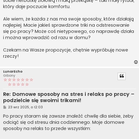
sobie herbatkę ziołową i małą przekąskę – taki mały rytuał,
który daje poczucie komfortu.
Ale wiem, że każda z nas ma swoje sposoby, które działają
najlepiej. Macie jakieś sprawdzone triki na odstresowanie
się po pracy? Może coś nietypowego, co naprawdę działa
i można wprowadzić od razu w domu?
Czekam na Wasze propozycje, chętnie wypróbuję nowe
rzeczy!
LunarEcho
Gibony
Re: Domowe sposoby na stres i relaks po pracy –
podzielcie się swoimi trikami!
P
23 wrz 2025, o 12:03
o
s
Po pracy staram się zawsze znaleźć chwilę dla siebie, żeby
t
odciąć się od stresu dnia codziennego. Moje domowe
sposoby na relaks to przede wszystkim: