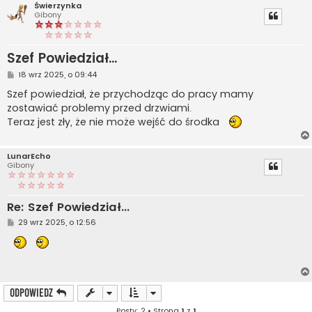
Świerzynka
Gibony
Szef Powiedział...
P
18 wrz 2025, o 09:44
o
s
Szef powiedział, że przychodząc do pracy mamy
t
zostawiać problemy przed drzwiami.
Teraz jest zły, że nie może wejść do środka
LunarEcho
Gibony
Re: Szef Powiedział...
P
29 wrz 2025, o 12:56
o
s
t
ODPOWIEDZ
Posty: 2 • Strona
1
z
1