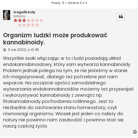
Posty: 5 • Strona
1
z
1
Gaga8Leidy
Gibony
Organizm ludzki może produkować
kannabinoidy.
P
9 sie 2022, o 13:45
o
s
Wszystkie ssaki włączając w to i ludzi posiadają układ
t
endokannabinoidowy, który sam wytwarza kannabinoidy.
Problem jednak polega na tym, że nie jesteśmy w stanie
ich magazynować, dlatego też potrzebne jest nam
wsparcie. Na szczęście oprócz samodzielnego
wytwarzania endokannabinoidów możemy też przyswajać
i wykorzystywać kannabinoidy z zewnątrz np.
fitokannabinoidy pochodzenia roślinnego. Jest to
niezbędne do zachowania stanu homeostazy, czyli
równowagi organizmu. Wiosek jest jeden co należy do
natury nie powinno nam zaszkodzić i powinno stać się
naszą częścią życia.