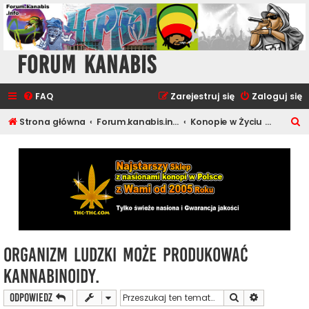
Forum Kanabis
FAQ
Zarejestruj się
Zaloguj się
S
Strona główna
Forum.kanabis.info - Ganja Tematy
Konopie w Życiu Ludzi
z
u
k
a
j
Organizm ludzki może produkować
kannabinoidy.
Szukaj
Wyszukiwan
ODPOWIEDZ