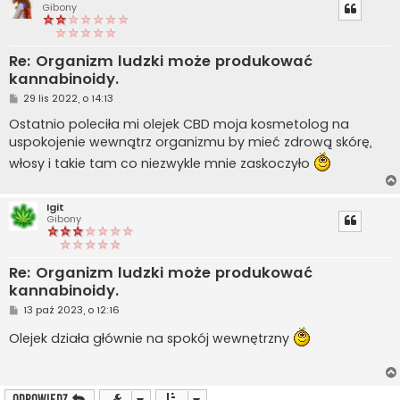
Gibony
Re: Organizm ludzki może produkować
kannabinoidy.
P
29 lis 2022, o 14:13
o
s
Ostatnio poleciła mi olejek CBD moja kosmetolog na
t
uspokojenie wewnątrz organizmu by mieć zdrową skórę,
włosy i takie tam co niezwykle mnie zaskoczyło
Igit
Gibony
Re: Organizm ludzki może produkować
kannabinoidy.
P
13 paź 2023, o 12:16
o
s
Olejek działa głównie na spokój wewnętrzny
t
ODPOWIEDZ