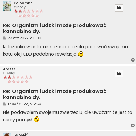
Koloombo
Gibony
Re: Organizm ludzki może produkować
kannabinoidy.
P
23 wrz 2022, o 11:00
o
s
Koleżanka w ostatnim czasie zaczęła podawać swojemu
t
kotu olej CBD podobno rewelacja
Aresss
Gibony
Re: Organizm ludzki może produkować
kannabinoidy.
P
17 paź 2022, o 12:50
o
s
Nie podawałem swojemu zwierzęciu, ale uważam że jest to
t
niezły pomysł
Lalaa24