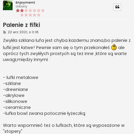
Enjoyment
Gibony
Palenie z fifki
P
22 wrz 2021, o 11:18
o
s
Zwykła szklana lufa jest chyba każdemu znana,bo palenie z
t
lufki jest łatwe! Pewnie sam się o tym przekonałeś
ale
oprócz tych zwykłych prostych są też inne ,które są warte
uwagi,między innymi :
- lufki metalowe
-szklane
-drewniane
-akrylowe
-silikonowe
-ceramiczne
-lufka bowl zwana potocznie łyżeczką
Warto wspomnieć też o lufkach, które są wyposażone w
"stopery"