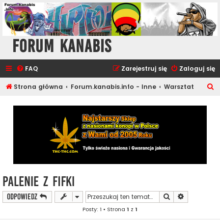
Forum Kanabis
FAQ
Zarejestruj się
Zaloguj się
S
Strona główna
Forum.kanabis.info - Inne
Warsztat
z
u
k
a
j
Palenie z fifki
Szukaj
Wyszukiwan
ODPOWIEDZ
Posty: 1 • Strona
1
z
1