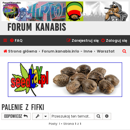
Forum Kanabis
FAQ
Zarejestruj się
Zaloguj się
S
Strona główna
Forum.kanabis.info - Inne
Warsztat
z
u
k
a
j
Palenie z fifki
Szukaj
Wyszukiwan
ODPOWIEDZ
Posty: 1 • Strona
1
z
1