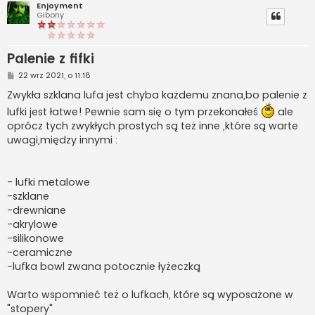
Enjoyment
Gibony
Palenie z fifki
P
22 wrz 2021, o 11:18
o
s
Zwykła szklana lufa jest chyba każdemu znana,bo palenie z
t
lufki jest łatwe! Pewnie sam się o tym przekonałeś
ale
oprócz tych zwykłych prostych są też inne ,które są warte
uwagi,między innymi :
- lufki metalowe
-szklane
-drewniane
-akrylowe
-silikonowe
-ceramiczne
-lufka bowl zwana potocznie łyżeczką
Warto wspomnieć też o lufkach, które są wyposażone w
"stopery"