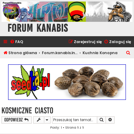
Forum Kanabis
FAQ
Zarejestruj się
Zaloguj się
S
Strona główna
Forum.kanabis.info - Ganja Tematy
Kuchnia Konopna
z
u
k
a
j
Kosmiczne Ciasto
Szukaj
Wyszukiwan
ODPOWIEDZ
Posty: 1 • Strona
1
z
1