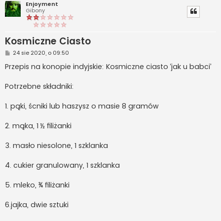
Enjoyment
Gibony
Kosmiczne Ciasto
P
24 sie 2020, o 09:50
o
s
Przepis na konopie indyjskie: Kosmiczne ciasto ‘jak u babci’
t
Potrzebne składniki:
1. pąki, ścniki lub haszysz o masie 8 gramów
2. mąka, 1 ½ filiżanki
3. masło niesolone, 1 szklanka
4. cukier granulowany, 1 szklanka
5. mleko, ¾ filiżanki
6.jajka, dwie sztuki