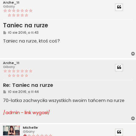
Arche_11
Gibony
Taniec na rurze
P
10 sie 2016, o 11:43
o
s
Taniec na rurze, ktoś coś?
t
Arche_11
Gibony
Re: Taniec na rurze
P
10 sie 2016, o 11:44
o
s
70-latka zachwyciła wszystkich swoim tańcem na rurze
t
/admin - link wygasł/
Michelle
Gibony