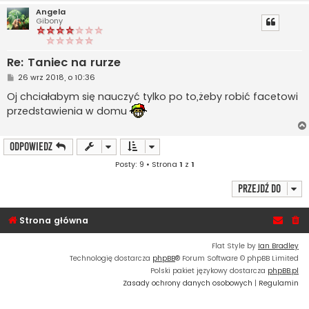
Angela
Gibony
Re: Taniec na rurze
P
26 wrz 2018, o 10:36
o
s
Oj chciałabym się nauczyć tylko po to,żeby robić facetowi
t
przedstawienia w domu
ODPOWIEDZ
Posty: 9 • Strona
1
z
1
Przejdź do
Strona główna
Flat Style by
Ian Bradley
Technologię dostarcza
phpBB
® Forum Software © phpBB Limited
Polski pakiet językowy dostarcza
phpBB.pl
Zasady ochrony danych osobowych
|
Regulamin