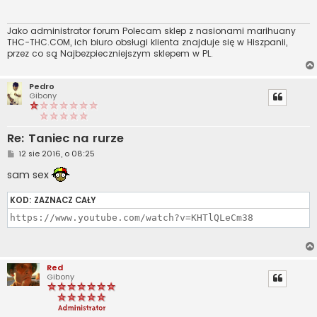
Jako administrator forum Polecam sklep z nasionami marihuany
THC-THC.COM, ich biuro obsługi klienta znajduje się w Hiszpanii,
przez co są Najbezpieczniejszym sklepem w PL.
Pedro
Gibony
Re: Taniec na rurze
P
12 sie 2016, o 08:25
o
s
sam sex
t
KOD:
ZAZNACZ CAŁY
https://www.youtube.com/watch?v=KHTlQLeCm38
Red
Gibony