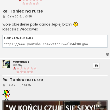
Re: Taniec na rurze
P
10 sie 2016, o 13:55
o
s
wolę określenie pole dance ,lepiej brzmi
t
laseczki z Wrocławia
KOD:
ZAZNACZ CAŁY
https://www.youtube.com/watch?v=elm4d3RFgG4
Migreniusz
Gibony
Re: Taniec na rurze
P
11 sie 2016, o 14:45
o
s
t