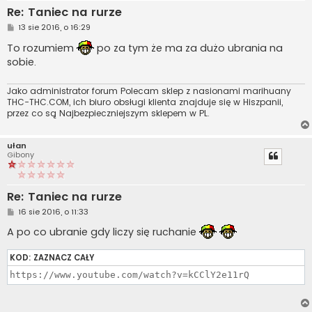
Re: Taniec na rurze
P
13 sie 2016, o 16:29
o
s
To rozumiem
po za tym że ma za dużo ubrania na
t
sobie.
Jako administrator forum Polecam sklep z nasionami marihuany
THC-THC.COM, ich biuro obsługi klienta znajduje się w Hiszpanii,
przez co są Najbezpieczniejszym sklepem w PL.
ułan
Gibony
Re: Taniec na rurze
P
16 sie 2016, o 11:33
o
s
A po co ubranie gdy liczy się ruchanie
t
KOD:
ZAZNACZ CAŁY
https://www.youtube.com/watch?v=kCClY2e11rQ