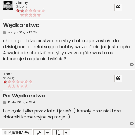
Jimmy
Gibony
Wędkarstwo
P
5 sty 2017, o 12:05
o
s
chodzę od dzieciństwa na ryby i tak mi już zostało do
t
dzisiaj,bardzo relaksujące hobby szczególnie jak jest ciepło.
A wy,lubicie chodzić na ryby czy w ogóle was to nie
interesuje i nigdy nie byliście?
Thor
Gibony
Re: Wędkarstwo
P
11 sty 2017, o 13:46
o
s
Lubię,ale tylko przez lato i jesień :) kanały oraz niektóre
t
zbiorniki komercyjne są moje :)
ODPOWIEDZ