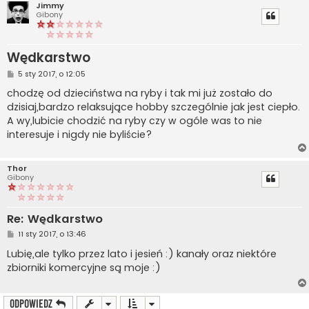
Jimmy
Gibony
Wędkarstwo
P
5 sty 2017, o 12:05
o
s
chodzę od dzieciństwa na ryby i tak mi już zostało do
t
dzisiaj,bardzo relaksujące hobby szczególnie jak jest ciepło.
A wy,lubicie chodzić na ryby czy w ogóle was to nie
interesuje i nigdy nie byliście?
Thor
Gibony
Re: Wędkarstwo
P
11 sty 2017, o 13:46
o
s
Lubię,ale tylko przez lato i jesień :) kanały oraz niektóre
t
zbiorniki komercyjne są moje :)
ODPOWIEDZ