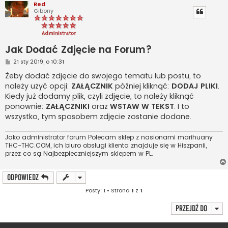
Red
Gibony
Jak Dodać Zdjęcie na Forum?
P
21 sty 2019, o 10:31
o
s
Żeby dodać zdjęcie do swojego tematu lub postu, to
t
należy użyć opcji:
ZAŁĄCZNIK
później kliknąć:
DODAJ PLIKI
.
Kiedy już dodamy plik, czyli zdjęcie, to należy kliknąć
ponownie:
ZAŁĄCZNIKI
oraz
WSTAW W TEKST
. I to
wszystko, tym sposobem zdjęcie zostanie dodane.
Jako administrator forum Polecam sklep z nasionami marihuany
THC-THC.COM, ich biuro obsługi klienta znajduje się w Hiszpanii,
przez co są Najbezpieczniejszym sklepem w PL.
ODPOWIEDZ
Posty: 1 • Strona
1
z
1
Przejdź do