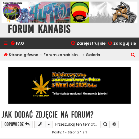
Forum Kanabis
FAQ
Zarejestruj się
Zaloguj się
S
Strona główna
Forum.kanabis.info - Cannabis Tematy
Galeria
z
u
k
a
j
Jak Dodać Zdjęcie na Forum?
Szukaj
Wyszukiwan
ODPOWIEDZ
Posty: 1 • Strona
1
z
1