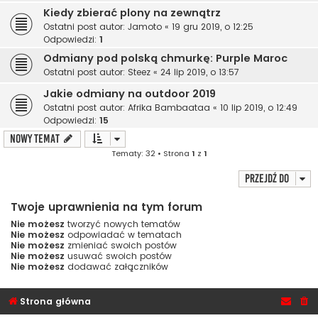
Kiedy zbierać plony na zewnątrz
Ostatni post autor:
Jamoto
«
19 gru 2019, o 12:25
Odpowiedzi:
1
Odmiany pod polską chmurkę: Purple Maroc
Ostatni post autor:
Steez
«
24 lip 2019, o 13:57
Jakie odmiany na outdoor 2019
Ostatni post autor:
Afrika Bambaataa
«
10 lip 2019, o 12:49
Odpowiedzi:
15
NOWY TEMAT
Tematy: 32 • Strona
1
z
1
Przejdź do
Twoje uprawnienia na tym forum
Nie możesz
tworzyć nowych tematów
Nie możesz
odpowiadać w tematach
Nie możesz
zmieniać swoich postów
Nie możesz
usuwać swoich postów
Nie możesz
dodawać załączników
Strona główna