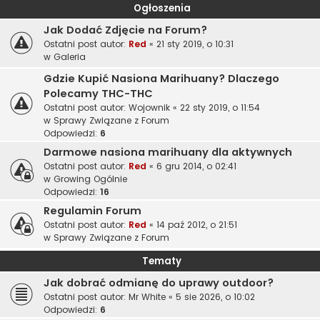
Ogłoszenia
Jak Dodać Zdjęcie na Forum?
Ostatni post autor:
Red
«
21 sty 2019, o 10:31
w
Galeria
Gdzie Kupić Nasiona Marihuany? Dlaczego
Polecamy THC-THC
Ostatni post autor:
Wojownik
«
22 sty 2019, o 11:54
w
Sprawy Związane z Forum
Odpowiedzi:
6
Darmowe nasiona marihuany dla aktywnych
Ostatni post autor:
Red
«
6 gru 2014, o 02:41
w
Growing Ogólnie
Odpowiedzi:
16
Regulamin Forum
Ostatni post autor:
Red
«
14 paź 2012, o 21:51
w
Sprawy Związane z Forum
Tematy
Jak dobrać odmianę do uprawy outdoor?
Ostatni post autor:
Mr White
«
5 sie 2026, o 10:02
Odpowiedzi:
6