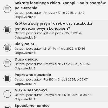
Sekrety idealnego zbioru konopi – od trichomów
po suszenie
Ostatni post autor:
Ambiza
«
17 lis 2025, o 13:40
Odpowiedzi:
5
Krótkotrwały przymrozek – czy zaszkodzi
pełnosezonowym konopiom?
Ostatni post autor:
Igit
«
10 paź 2025, o 09:54
Odpowiedzi:
5
Biały nalot.
Ostatni post autor:
Mr White
«
1 sie 2025, o 10:39
Odpowiedzi:
5
Dużo desczu.
Ostatni post autor:
Szczypiorek
«
1 sie 2025, o 08:53
Odpowiedzi:
2
Poprawne suszenie
Ostatni post autor:
Roni521
«
21 paź 2024, o 09:07
Odpowiedzi:
4
Niskie sezonówki
Ostatni post autor:
Szczypiorek
«
17 lis 2023, o 08:52
Odpowiedzi:
2
Sposób na nornice