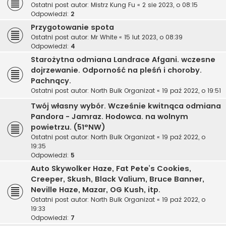
Ostatni post autor:
Mistrz Kung Fu
«
2 sie 2023, o 08:15
Odpowiedzi:
2
Przygotowanie spota
Ostatni post autor:
Mr White
«
15 lut 2023, o 08:39
Odpowiedzi:
4
Starożytna odmiana Landrace Afgani. wczesne
dojrzewanie. Odporność na pleśń i choroby.
Pachnący.
Ostatni post autor:
North Bulk Organizat
«
19 paź 2022, o 19:51
Twój własny wybór. Wcześnie kwitnąca odmiana
Pandora - Jamraz. Hodowca. na wolnym
powietrzu. (51°NW)
Ostatni post autor:
North Bulk Organizat
«
19 paź 2022, o
19:35
Odpowiedzi:
5
Auto Skywolker Haze, Fat Pete’s Cookies,
Creeper, Skush, Black Valium, Bruce Banner,
Neville Haze, Mazar, OG Kush, itp.
Ostatni post autor:
North Bulk Organizat
«
19 paź 2022, o
19:33
Odpowiedzi:
7