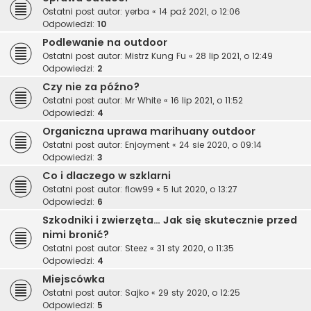
Ostatni post autor:
yerba
«
14 paź 2021, o 12:06
Odpowiedzi:
10
Podlewanie na outdoor
Ostatni post autor:
Mistrz Kung Fu
«
28 lip 2021, o 12:49
Odpowiedzi:
2
Czy nie za późno?
Ostatni post autor:
Mr White
«
16 lip 2021, o 11:52
Odpowiedzi:
4
Organiczna uprawa marihuany outdoor
Ostatni post autor:
Enjoyment
«
24 sie 2020, o 09:14
Odpowiedzi:
3
Co i dlaczego w szklarni
Ostatni post autor:
flow99
«
5 lut 2020, o 13:27
Odpowiedzi:
6
Szkodniki i zwierzęta… Jak się skutecznie przed
nimi bronić?
Ostatni post autor:
Steez
«
31 sty 2020, o 11:35
Odpowiedzi:
4
Miejscówka
Ostatni post autor:
Sajko
«
29 sty 2020, o 12:25
Odpowiedzi:
5