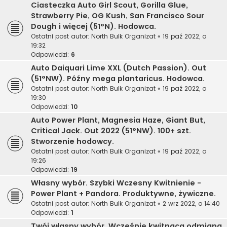
Ciasteczka Auto Girl Scout, Gorilla Glue,
Strawberry Pie, OG Kush, San Francisco Sour
Dough i więcej (51°N). Hodowca.
Ostatni post autor:
North Bulk Organizat
«
19 paź 2022, o
19:32
Odpowiedzi:
6
Auto Daiquari Lime XXL (Dutch Passion). Out
(51°NW). Późny mega plantaricus. Hodowca.
Ostatni post autor:
North Bulk Organizat
«
19 paź 2022, o
19:30
Odpowiedzi:
10
Auto Power Plant, Magnesia Haze, Giant But,
Critical Jack. Out 2022 (51°NW). 100+ szt.
Stworzenie hodowcy.
Ostatni post autor:
North Bulk Organizat
«
19 paź 2022, o
19:26
Odpowiedzi:
19
Własny wybór. Szybki Wczesny Kwitnienie -
Power Plant + Pandora. Produktywne, żywiczne.
Ostatni post autor:
North Bulk Organizat
«
2 wrz 2022, o 14:40
Odpowiedzi:
1
Twój własny wybór. Wcześnie kwitnąca odmiana