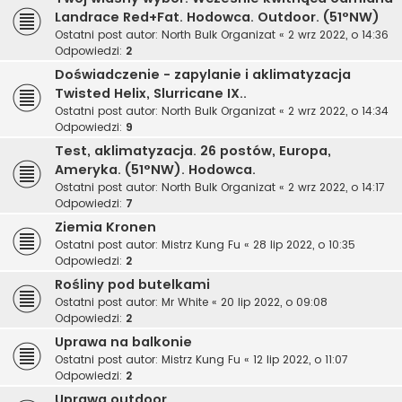
Landrace Red+Fat. Hodowca. Outdoor. (51°NW)
Ostatni post autor:
North Bulk Organizat
«
2 wrz 2022, o 14:36
Odpowiedzi:
2
Doświadczenie - zapylanie i aklimatyzacja
Twisted Helix, Slurricane IX..
Ostatni post autor:
North Bulk Organizat
«
2 wrz 2022, o 14:34
Odpowiedzi:
9
Test, aklimatyzacja. 26 postów, Europa,
Ameryka. (51°NW). Hodowca.
Ostatni post autor:
North Bulk Organizat
«
2 wrz 2022, o 14:17
Odpowiedzi:
7
Ziemia Kronen
Ostatni post autor:
Mistrz Kung Fu
«
28 lip 2022, o 10:35
Odpowiedzi:
2
Rośliny pod butelkami
Ostatni post autor:
Mr White
«
20 lip 2022, o 09:08
Odpowiedzi:
2
Uprawa na balkonie
Ostatni post autor:
Mistrz Kung Fu
«
12 lip 2022, o 11:07
Odpowiedzi:
2
Uprawa outdoor