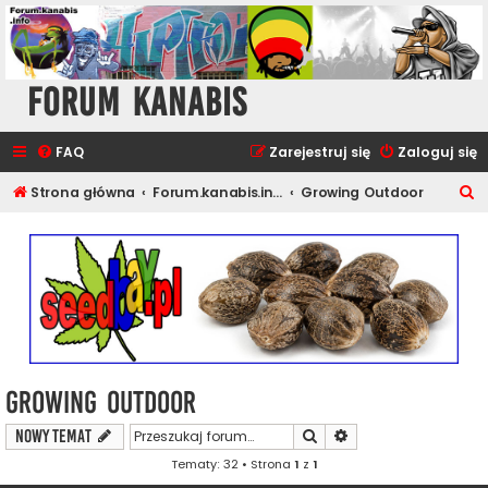
Forum Kanabis
FAQ
Zarejestruj się
Zaloguj się
S
Strona główna
Forum.kanabis.info - Ganja Tematy
Growing Outdoor
z
u
k
a
j
Growing Outdoor
Szukaj
Wyszukiwanie zaawa
NOWY TEMAT
Tematy: 32 • Strona
1
z
1