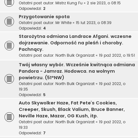
Ostatni post autor:
Mistrz Kung Fu
«
2 sie 2023, o 08:15
Odpowiedzi:
2
Przygotowanie spota
Ostatni post autor:
Mr White
«
15 lut 2023, o 08:39
Odpowiedzi:
4
Starożytna odmiana Landrace Afgani. wczesne
dojrzewanie. Odporność na pleśń i choroby.
Pachnący.
Ostatni post autor:
North Bulk Organizat
«
19 paź 2022, o 19:51
Twój własny wybór. Wcześnie kwitnąca odmiana
Pandora - Jamraz. Hodowca. na wolnym
powietrzu. (51°NW)
Ostatni post autor:
North Bulk Organizat
«
19 paź 2022, o
19:35
Odpowiedzi:
5
Auto Skywolker Haze, Fat Pete’s Cookies,
Creeper, Skush, Black Valium, Bruce Banner,
Neville Haze, Mazar, OG Kush, itp.
Ostatni post autor:
North Bulk Organizat
«
19 paź 2022, o
19:33
Odpowiedzi:
7