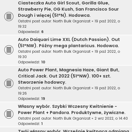
Ciasteczka Auto Girl Scout, Gorilla Glue,
Strawberry Pie, OG Kush, San Francisco Sour
Dough i więcej (51°N). Hodowca.
Ostatni post autor:
North Bulk Organizat
«
19 paź 2022, o
19:32
Odpowiedzi:
6
Auto Daiquari Lime XXL (Dutch Passion). Out
(51°NW). Późny mega plantaricus. Hodowca.
Ostatni post autor:
North Bulk Organizat
«
19 paź 2022, o
19:30
Odpowiedzi:
10
Auto Power Plant, Magnesia Haze, Giant But,
Critical Jack. Out 2022 (51°NW). 100+ szt.
Stworzenie hodowcy.
Ostatni post autor:
North Bulk Organizat
«
19 paź 2022, o
19:26
Odpowiedzi:
19
Własny wybór. Szybki Wczesny Kwitnienie -
Power Plant + Pandora. Produktywne, żywiczne.
Ostatni post autor:
North Bulk Organizat
«
2 wrz 2022, o 14:40
Odpowiedzi:
1
Twój własny wybór. Wcześnie kwitnąca odmiana