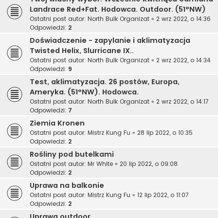
Landrace Red+Fat. Hodowca. Outdoor. (51°NW)
Ostatni post autor:
North Bulk Organizat
«
2 wrz 2022, o 14:36
Odpowiedzi:
2
Doświadczenie - zapylanie i aklimatyzacja
Twisted Helix, Slurricane IX..
Ostatni post autor:
North Bulk Organizat
«
2 wrz 2022, o 14:34
Odpowiedzi:
9
Test, aklimatyzacja. 26 postów, Europa,
Ameryka. (51°NW). Hodowca.
Ostatni post autor:
North Bulk Organizat
«
2 wrz 2022, o 14:17
Odpowiedzi:
7
Ziemia Kronen
Ostatni post autor:
Mistrz Kung Fu
«
28 lip 2022, o 10:35
Odpowiedzi:
2
Rośliny pod butelkami
Ostatni post autor:
Mr White
«
20 lip 2022, o 09:08
Odpowiedzi:
2
Uprawa na balkonie
Ostatni post autor:
Mistrz Kung Fu
«
12 lip 2022, o 11:07
Odpowiedzi:
2
Uprawa outdoor