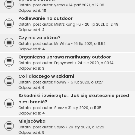
Ostatni post autor:
yerba
«
14 paź 2021, o 12:06
Odpowiedzi:
10
Podlewanie na outdoor
Ostatni post autor:
Mistrz Kung Fu
«
28 lip 2021, o 12:49
Odpowiedzi:
2
Czy nie za późno?
Ostatni post autor:
Mr White
«
16 lip 2021, o 11:52
Odpowiedzi:
4
Organiczna uprawa marihuany outdoor
Ostatni post autor:
Enjoyment
«
24 sie 2020, o 09:14
Odpowiedzi:
3
Co i dlaczego w szklarni
Ostatni post autor:
flow99
«
5 lut 2020, o 13:27
Odpowiedzi:
6
Szkodniki i zwierzęta… Jak się skutecznie przed
nimi bronić?
Ostatni post autor:
Steez
«
31 sty 2020, o 11:35
Odpowiedzi:
4
Miejscówka
Ostatni post autor:
Sajko
«
29 sty 2020, o 12:25
Odpowiedzi:
5