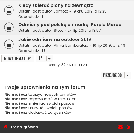
Kiedy zbierać plony na zewnątrz
Ostatni post autor:
Jamoto
«
19 gru 2019, o 12:25
Odpowiedzi:
1
Odmiany pod polską chmurkę: Purple Maroc
Ostatni post autor:
Steez
«
24 lip 2019, o 13:57
Jakie odmiany na outdoor 2019
Ostatni post autor:
Afrika Bambaataa
«
10 lip 2019, o 12:49
Odpowiedzi:
15
NOWY TEMAT
Tematy: 32 • Strona
1
z
1
Przejdź do
Twoje uprawnienia na tym forum
Nie możesz
tworzyć nowych tematów
Nie możesz
odpowiadać w tematach
Nie możesz
zmieniać swoich postów
Nie możesz
usuwać swoich postów
Nie możesz
dodawać załączników
Strona główna