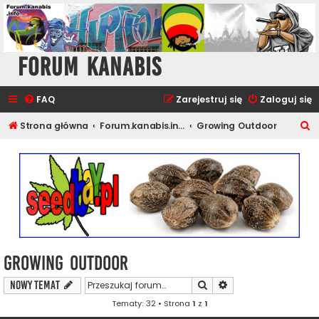
Forum Kanabis
FAQ
Zarejestruj się
Zaloguj się
S
Strona główna
Forum.kanabis.info - Ganja Tematy
Growing Outdoor
z
u
k
a
j
Growing Outdoor
Szukaj
Wyszukiwanie zaawa
NOWY TEMAT
Tematy: 32 • Strona
1
z
1