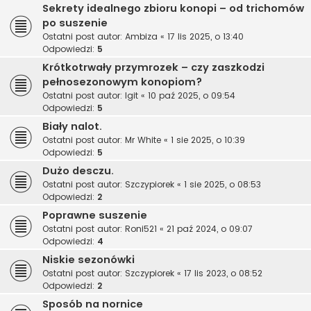
Sekrety idealnego zbioru konopi – od trichomów
po suszenie
Ostatni post autor:
Ambiza
«
17 lis 2025, o 13:40
Odpowiedzi:
5
Krótkotrwały przymrozek – czy zaszkodzi
pełnosezonowym konopiom?
Ostatni post autor:
Igit
«
10 paź 2025, o 09:54
Odpowiedzi:
5
Biały nalot.
Ostatni post autor:
Mr White
«
1 sie 2025, o 10:39
Odpowiedzi:
5
Dużo desczu.
Ostatni post autor:
Szczypiorek
«
1 sie 2025, o 08:53
Odpowiedzi:
2
Poprawne suszenie
Ostatni post autor:
Roni521
«
21 paź 2024, o 09:07
Odpowiedzi:
4
Niskie sezonówki
Ostatni post autor:
Szczypiorek
«
17 lis 2023, o 08:52
Odpowiedzi:
2
Sposób na nornice