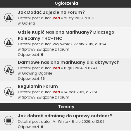
Ogłoszenia
Jak Dodać Zdjęcie na Forum?
Ostatni post autor:
Red
«
21 sty 2019, o 10:31
w
Galeria
Gdzie Kupić Nasiona Marihuany? Dlaczego
Polecamy THC-THC
Ostatni post autor:
Wojownik
«
22 sty 2019, o 11:54
w
Sprawy Związane z Forum
Odpowiedzi:
6
Darmowe nasiona marihuany dla aktywnych
Ostatni post autor:
Red
«
6 gru 2014, o 02:41
w
Growing Ogólnie
Odpowiedzi:
16
Regulamin Forum
Ostatni post autor:
Red
«
14 paź 2012, o 21:51
w
Sprawy Związane z Forum
Tematy
Jak dobrać odmianę do uprawy outdoor?
Ostatni post autor:
Mr White
«
5 sie 2026, o 10:02
Odpowiedzi:
6