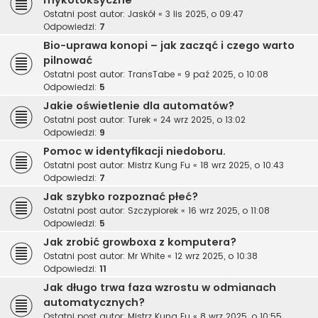
mykotoksyczne
Ostatni post autor:
Jaskół
«
3 lis 2025, o 09:47
Odpowiedzi:
7
Bio-uprawa konopi – jak zacząć i czego warto
pilnować
Ostatni post autor:
TransTabe
«
9 paź 2025, o 10:08
Odpowiedzi:
5
Jakie oświetlenie dla automatów?
Ostatni post autor:
Turek
«
24 wrz 2025, o 13:02
Odpowiedzi:
9
Pomoc w identyfikacji niedoboru.
Ostatni post autor:
Mistrz Kung Fu
«
18 wrz 2025, o 10:43
Odpowiedzi:
7
Jak szybko rozpoznać płeć?
Ostatni post autor:
Szczypiorek
«
16 wrz 2025, o 11:08
Odpowiedzi:
5
Jak zrobić growboxa z komputera?
Ostatni post autor:
Mr White
«
12 wrz 2025, o 10:38
Odpowiedzi:
11
Jak długo trwa faza wzrostu w odmianach
automatycznych?
Ostatni post autor:
Mistrz Kung Fu
«
8 wrz 2025, o 10:55