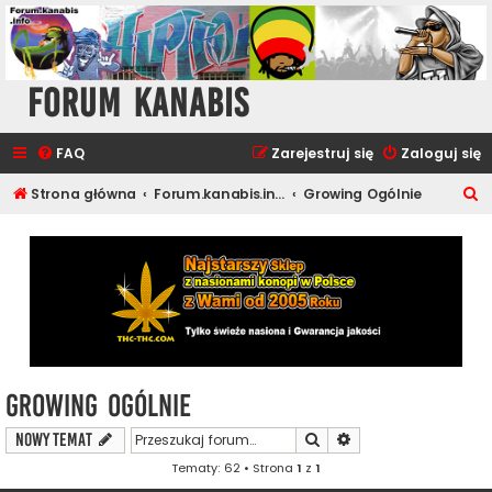
Forum Kanabis
FAQ
Zarejestruj się
Zaloguj się
S
Strona główna
Forum.kanabis.info - Ganja Tematy
Growing Ogólnie
z
u
k
a
j
Growing Ogólnie
Szukaj
Wyszukiwanie zaawa
NOWY TEMAT
Tematy: 62 • Strona
1
z
1