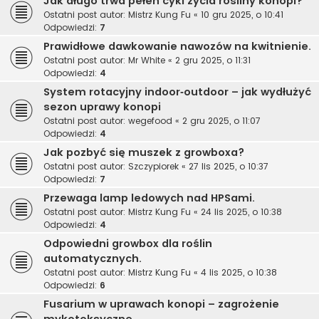
Jak długo trwa pełen cykl życia rośliny konopi?
Ostatni post autor:
Mistrz Kung Fu
«
10 gru 2025, o 10:41
Odpowiedzi:
7
Prawidłowe dawkowanie nawozów na kwitnienie.
Ostatni post autor:
Mr White
«
2 gru 2025, o 11:31
Odpowiedzi:
4
System rotacyjny indoor‑outdoor – jak wydłużyć
sezon uprawy konopi
Ostatni post autor:
wegefood
«
2 gru 2025, o 11:07
Odpowiedzi:
4
Jak pozbyć się muszek z growboxa?
Ostatni post autor:
Szczypiorek
«
27 lis 2025, o 10:37
Odpowiedzi:
7
Przewaga lamp ledowych nad HPSami.
Ostatni post autor:
Mistrz Kung Fu
«
24 lis 2025, o 10:38
Odpowiedzi:
4
Odpowiedni growbox dla roślin
automatycznych.
Ostatni post autor:
Mistrz Kung Fu
«
4 lis 2025, o 10:38
Odpowiedzi:
6
Fusarium w uprawach konopi – zagrożenie