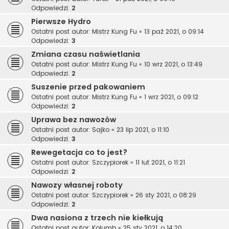
Odpowiedzi:
2
Pierwsze Hydro
Ostatni post autor:
Mistrz Kung Fu
«
13 paź 2021, o 09:14
Odpowiedzi:
3
Zmiana czasu naświetlania
Ostatni post autor:
Mistrz Kung Fu
«
10 wrz 2021, o 13:49
Odpowiedzi:
2
Suszenie przed pakowaniem
Ostatni post autor:
Mistrz Kung Fu
«
1 wrz 2021, o 09:12
Odpowiedzi:
2
Uprawa bez nawozów
Ostatni post autor:
Sajko
«
23 lip 2021, o 11:10
Odpowiedzi:
3
Rewegetacja co to jest?
Ostatni post autor:
Szczypiorek
«
11 lut 2021, o 11:21
Odpowiedzi:
2
Nawozy własnej roboty
Ostatni post autor:
Szczypiorek
«
26 sty 2021, o 08:29
Odpowiedzi:
2
Dwa nasiona z trzech nie kiełkują
Ostatni post autor:
Kolumb
«
25 sty 2021, o 14:20