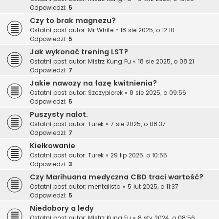
Odpowiedzi:
5
Czy to brak magnezu?
Ostatni post autor:
Mr White
«
18 sie 2025, o 12:10
Odpowiedzi:
5
Jak wykonać trening LST?
Ostatni post autor:
Mistrz Kung Fu
«
18 sie 2025, o 08:21
Odpowiedzi:
7
Jakie nawozy na fazę kwitnienia?
Ostatni post autor:
Szczypiorek
«
8 sie 2025, o 09:56
Odpowiedzi:
5
Puszysty nalot.
Ostatni post autor:
Turek
«
7 sie 2025, o 08:37
Odpowiedzi:
7
Kiełkowanie
Ostatni post autor:
Turek
«
29 lip 2025, o 10:55
Odpowiedzi:
3
Czy Marihuana medyczna CBD traci wartość?
Ostatni post autor:
mentalista
«
5 lut 2025, o 11:37
Odpowiedzi:
5
Niedobory a ledy
Ostatni post autor:
Mistrz Kung Fu
«
8 sty 2024, o 08:56