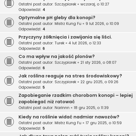
Ostatni post autor:
Szczypiorek
«
wczoraj, o 10:27
Odpowiedzi:
4
Optymalne pH gleby dla konopi?
Ostatni post autor:
Mistrz Kung Fu
«
9 lut 2026, o 10:09
Odpowiedzi:
4
Przyczyny żółknięcia i zawijania się liści.
Ostatni post autor:
Turek
«
4 lut 2026, o 12:33
Odpowiedzi:
6
Co ma wpływ na jakość plonów?
Ostatni post autor:
Szczypiorek
«
21 sty 2026, o 08:07
Odpowiedzi:
6
Jak roślina reaguje na stres środowiskowy?
Ostatni post autor:
Szczypiorek
«
22 gru 2025, o 09:26
Odpowiedzi:
5
Zapobieganie rzadkim chorobom konopi – lepiej
zapobiegać niż ratować
Ostatni post autor:
Narinnn
«
18 gru 2025, o 11:39
Kiedy na roślinie widać nadmiar nawozów?
Ostatni post autor:
Mistrz Kung Fu
«
17 gru 2025, o 10:59
Odpowiedzi:
5