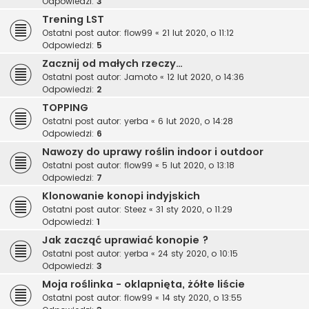
Odpowiedzi:
3
Trening LST
Ostatni post autor:
flow99
«
21 lut 2020, o 11:12
Odpowiedzi:
5
Zacznij od małych rzeczy…
Ostatni post autor:
Jamoto
«
12 lut 2020, o 14:36
Odpowiedzi:
2
TOPPING
Ostatni post autor:
yerba
«
6 lut 2020, o 14:28
Odpowiedzi:
6
Nawozy do uprawy roślin indoor i outdoor
Ostatni post autor:
flow99
«
5 lut 2020, o 13:18
Odpowiedzi:
7
Klonowanie konopi indyjskich
Ostatni post autor:
Steez
«
31 sty 2020, o 11:29
Odpowiedzi:
1
Jak zacząć uprawiać konopie ?
Ostatni post autor:
yerba
«
24 sty 2020, o 10:15
Odpowiedzi:
3
Moja roślinka - oklapnięta, żółte liście
Ostatni post autor:
flow99
«
14 sty 2020, o 13:55