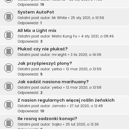
Odpowiedzi:
19
System AutoPot
Ostatni post autor:
Mr White
«
25 sty 2021, o 10:56
Odpowiedzi:
1
All Mix a Light mix
Ostatni post autor:
Mistrz Kung Fu
«
4 sty 2021, o 08:49
Odpowiedzi:
3
Płukać czy nie płukać?
Ostatni post autor:
mr.eight
«
3 lis 2020, o 14:06
Jak przyśpieszyć plony?
Ostatni post autor:
yerba
«
12 mar 2020, o 13:59
Odpowiedzi:
5
Jak sadzić nasiona marihuany?
Ostatni post autor:
yerba
«
12 mar 2020, o 13:58
Odpowiedzi:
2
Z nasion regularnych więcej roślin żeńskich
Ostatni post autor:
Jamoto
«
27 lut 2020, o 12:48
Odpowiedzi:
10
Ile rosną sadzonki konopi?
Ostatni post autor:
Sajko
«
25 lut 2020, o 12:36