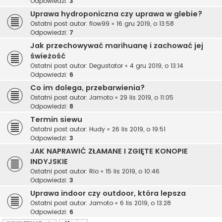
Odpowiedzi:
3
Uprawa hydroponiczna czy uprawa w glebie?
Ostatni post autor:
flow99
«
16 gru 2019, o 13:58
Odpowiedzi:
7
Jak przechowywać marihuanę i zachować jej
świeżość
Ostatni post autor:
Degustator
«
4 gru 2019, o 13:14
Odpowiedzi:
6
Co im dolega, przebarwienia?
Ostatni post autor:
Jamoto
«
29 lis 2019, o 11:05
Odpowiedzi:
8
Termin siewu
Ostatni post autor:
Hudy
«
26 lis 2019, o 19:51
Odpowiedzi:
3
JAK NAPRAWIĆ ZŁAMANE I ZGIĘTE KONOPIE
INDYJSKIE
Ostatni post autor:
Rio
«
15 lis 2019, o 10:46
Odpowiedzi:
3
Uprawa indoor czy outdoor, która lepsza
Ostatni post autor:
Jamoto
«
6 lis 2019, o 13:28
Odpowiedzi:
6