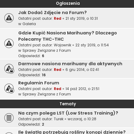
Ogłoszenia
Jak Dodać Zdjęcie na Forum?
Ostatni post autor:
Red
«
21 sty 2019, o 10:31
w
Galeria
Gdzie Kupić Nasiona Marihuany? Dlaczego
Polecamy THC-THC
Ostatni post autor:
Wojownik
«
22 sty 2019, o 11:54
w
Sprawy Związane z Forum
Odpowiedzi:
6
Darmowe nasiona marihuany dla aktywnych
Ostatni post autor:
Red
«
6 gru 2014, o 02:41
Odpowiedzi:
16
Regulamin Forum
Ostatni post autor:
Red
«
14 paź 2012, o 21:51
w
Sprawy Związane z Forum
Tematy
Na czym polega LST (Low Stress Training)?
Ostatni post autor:
Turek
«
wczoraj, o 10:28
Odpowiedzi:
2
Ile światła potrzebują rośliny konopi dziennie?