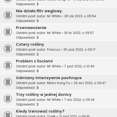
Odpowiedzi:
2
Nie działa filtr weglowy.
Ostatni post autor:
Mr White
«
28 sie 2023, o 08:54
Odpowiedzi:
3
Przenawożenie
Ostatni post autor:
Mr White
«
18 lis 2022, o 09:57
Odpowiedzi:
2
Cztery rośliny
Ostatni post autor:
Francuz
«
25 paź 2022, o 09:17
Odpowiedzi:
2
Problem z lisciami
Ostatni post autor:
Mr White
«
7 paź 2022, o 10:40
Odpowiedzi:
3
Odmiany intensywnie pachnące
Ostatni post autor:
Mistrz Kung Fu
«
29 wrz 2022, o 09:47
Odpowiedzi:
3
Trzy rośliny w jednej donicy
Ostatni post autor:
Mr White
«
7 wrz 2022, o 09:34
Odpowiedzi:
2
Kiedy trenować rośliny?
Ostatni post autor:
Turek
«
21 paź 2021, o 09:16