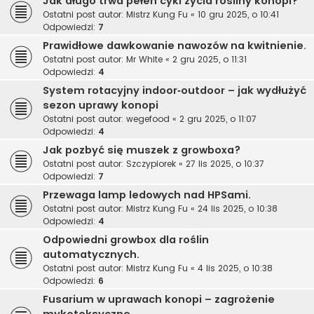
Jak długo trwa pełen cykl życia rośliny konopi?
Ostatni post autor:
Mistrz Kung Fu
«
10 gru 2025, o 10:41
Odpowiedzi:
7
Prawidłowe dawkowanie nawozów na kwitnienie.
Ostatni post autor:
Mr White
«
2 gru 2025, o 11:31
Odpowiedzi:
4
System rotacyjny indoor‑outdoor – jak wydłużyć
sezon uprawy konopi
Ostatni post autor:
wegefood
«
2 gru 2025, o 11:07
Odpowiedzi:
4
Jak pozbyć się muszek z growboxa?
Ostatni post autor:
Szczypiorek
«
27 lis 2025, o 10:37
Odpowiedzi:
7
Przewaga lamp ledowych nad HPSami.
Ostatni post autor:
Mistrz Kung Fu
«
24 lis 2025, o 10:38
Odpowiedzi:
4
Odpowiedni growbox dla roślin
automatycznych.
Ostatni post autor:
Mistrz Kung Fu
«
4 lis 2025, o 10:38
Odpowiedzi:
6
Fusarium w uprawach konopi – zagrożenie