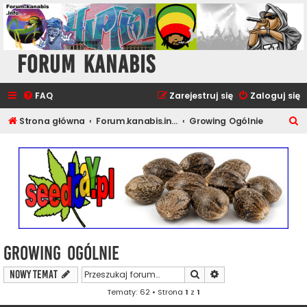
Forum Kanabis
FAQ
Zarejestruj się
Zaloguj się
S
Strona główna
Forum.kanabis.info - Ganja Tematy
Growing Ogólnie
z
u
k
a
j
Growing Ogólnie
Szukaj
Wyszukiwanie zaawa
NOWY TEMAT
Tematy: 62 • Strona
1
z
1