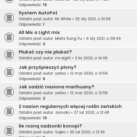
Odpowiedzi:
19
System AutoPot
Ostatni post autor:
Mr White
«
25 sty 2021, o 10:56
Odpowiedzi:
1
All Mix a Light mix
Ostatni post autor:
Mistrz Kung Fu
«
4 sty 2021, o 08:49
Odpowiedzi:
3
Płukać czy nie płukać?
Ostatni post autor:
mr.eight
«
3 lis 2020, o 14:06
Jak przyśpieszyć plony?
Ostatni post autor:
yerba
«
12 mar 2020, o 13:59
Odpowiedzi:
5
Jak sadzić nasiona marihuany?
Ostatni post autor:
yerba
«
12 mar 2020, o 13:58
Odpowiedzi:
2
Z nasion regularnych więcej roślin żeńskich
Ostatni post autor:
Jamoto
«
27 lut 2020, o 12:48
Odpowiedzi:
10
Ile rosną sadzonki konopi?
Ostatni post autor:
Sajko
«
25 lut 2020, o 12:36