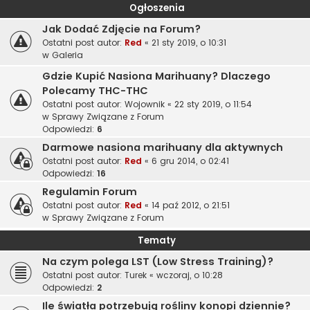
Ogłoszenia
Jak Dodać Zdjęcie na Forum?
Ostatni post autor:
Red
«
21 sty 2019, o 10:31
w
Galeria
Gdzie Kupić Nasiona Marihuany? Dlaczego
Polecamy THC-THC
Ostatni post autor:
Wojownik
«
22 sty 2019, o 11:54
w
Sprawy Związane z Forum
Odpowiedzi:
6
Darmowe nasiona marihuany dla aktywnych
Ostatni post autor:
Red
«
6 gru 2014, o 02:41
Odpowiedzi:
16
Regulamin Forum
Ostatni post autor:
Red
«
14 paź 2012, o 21:51
w
Sprawy Związane z Forum
Tematy
Na czym polega LST (Low Stress Training)?
Ostatni post autor:
Turek
«
wczoraj, o 10:28
Odpowiedzi:
2
Ile światła potrzebują rośliny konopi dziennie?