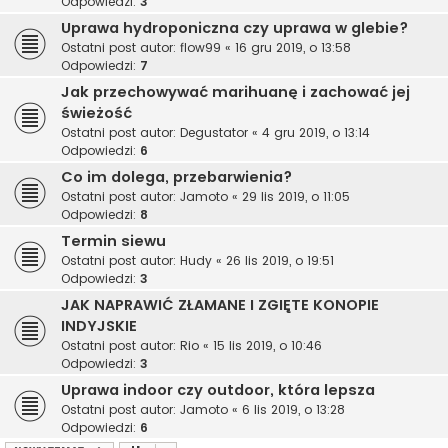
Odpowiedzi:
3
Uprawa hydroponiczna czy uprawa w glebie?
Ostatni post autor:
flow99
«
16 gru 2019, o 13:58
Odpowiedzi:
7
Jak przechowywać marihuanę i zachować jej
świeżość
Ostatni post autor:
Degustator
«
4 gru 2019, o 13:14
Odpowiedzi:
6
Co im dolega, przebarwienia?
Ostatni post autor:
Jamoto
«
29 lis 2019, o 11:05
Odpowiedzi:
8
Termin siewu
Ostatni post autor:
Hudy
«
26 lis 2019, o 19:51
Odpowiedzi:
3
JAK NAPRAWIĆ ZŁAMANE I ZGIĘTE KONOPIE
INDYJSKIE
Ostatni post autor:
Rio
«
15 lis 2019, o 10:46
Odpowiedzi:
3
Uprawa indoor czy outdoor, która lepsza
Ostatni post autor:
Jamoto
«
6 lis 2019, o 13:28
Odpowiedzi:
6