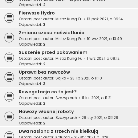
Odpowiedzi:
2
Pierwsze Hydro
Ostatni post autor:
Mistrz Kung Fu
«
13 paź 2021, o 09:14
Odpowiedzi:
3
Zmiana czasu naświetlania
Ostatni post autor:
Mistrz Kung Fu
«
10 wrz 2021, o 13:49
Odpowiedzi:
2
Suszenie przed pakowaniem
Ostatni post autor:
Mistrz Kung Fu
«
1 wrz 2021, o 09:12
Odpowiedzi:
2
Uprawa bez nawozów
Ostatni post autor:
Sajko
«
23 lip 2021, o 11:10
Odpowiedzi:
3
Rewegetacja co to jest?
Ostatni post autor:
Szczypiorek
«
11 lut 2021, o 11:21
Odpowiedzi:
2
Nawozy własnej roboty
Ostatni post autor:
Szczypiorek
«
26 sty 2021, o 08:29
Odpowiedzi:
2
Dwa nasiona z trzech nie kiełkują
Ostatni post autor:
Kolumb
«
25 sty 2021, o 14:20