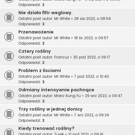
Odpowiedzi:
2
Nie działa filtr weglowy.
Ostatni post autor:
Mr White
«
28 sie 2023, o 08:54
Odpowiedzi:
3
Przenawożenie
Ostatni post autor:
Mr White
«
18 lis 2022, o 09:57
Odpowiedzi:
2
Cztery rośliny
Ostatni post autor:
Francuz
«
25 paź 2022, o 09:17
Odpowiedzi:
2
Problem z lisciami
Ostatni post autor:
Mr White
«
7 paź 2022, o 10:40
Odpowiedzi:
3
Odmiany intensywnie pachnące
Ostatni post autor:
Mistrz Kung Fu
«
29 wrz 2022, o 09:47
Odpowiedzi:
3
Trzy rośliny w jednej donicy
Ostatni post autor:
Mr White
«
7 wrz 2022, o 09:34
Odpowiedzi:
2
Kiedy trenować rośliny?
Ostatni post autor:
Turek
«
21 paź 2021, o 09:16