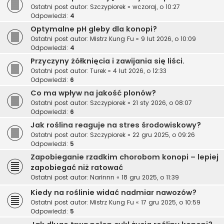
Ostatni post autor:
Szczypiorek
«
wczoraj, o 10:27
Odpowiedzi:
4
Optymalne pH gleby dla konopi?
Ostatni post autor:
Mistrz Kung Fu
«
9 lut 2026, o 10:09
Odpowiedzi:
4
Przyczyny żółknięcia i zawijania się liści.
Ostatni post autor:
Turek
«
4 lut 2026, o 12:33
Odpowiedzi:
6
Co ma wpływ na jakość plonów?
Ostatni post autor:
Szczypiorek
«
21 sty 2026, o 08:07
Odpowiedzi:
6
Jak roślina reaguje na stres środowiskowy?
Ostatni post autor:
Szczypiorek
«
22 gru 2025, o 09:26
Odpowiedzi:
5
Zapobieganie rzadkim chorobom konopi – lepiej
zapobiegać niż ratować
Ostatni post autor:
Narinnn
«
18 gru 2025, o 11:39
Kiedy na roślinie widać nadmiar nawozów?
Ostatni post autor:
Mistrz Kung Fu
«
17 gru 2025, o 10:59
Odpowiedzi:
5