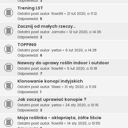
Odpowiedzi:
3
Trening LST
Ostatni post autor:
flow99
«
21 lut 2020, o 11:12
Odpowiedzi:
5
Zacznij od małych rzeczy…
Ostatni post autor:
Jamoto
«
12 lut 2020, o 14:36
Odpowiedzi:
2
TOPPING
Ostatni post autor:
yerba
«
6 lut 2020, o 14:28
Odpowiedzi:
6
Nawozy do uprawy roślin indoor i outdoor
Ostatni post autor:
flow99
«
5 lut 2020, o 13:18
Odpowiedzi:
7
Klonowanie konopi indyjskich
Ostatni post autor:
Steez
«
31 sty 2020, o 11:29
Odpowiedzi:
1
Jak zacząć uprawiać konopie ?
Ostatni post autor:
yerba
«
24 sty 2020, o 10:15
Odpowiedzi:
3
Moja roślinka - oklapnięta, żółte liście
Ostatni post autor:
flow99
«
14 sty 2020, o 13:55