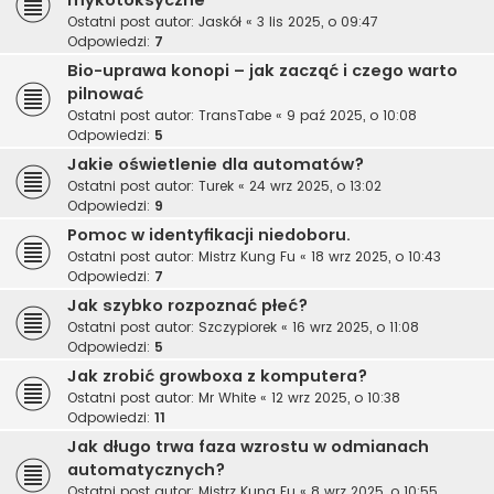
mykotoksyczne
Ostatni post autor:
Jaskół
«
3 lis 2025, o 09:47
Odpowiedzi:
7
Bio-uprawa konopi – jak zacząć i czego warto
pilnować
Ostatni post autor:
TransTabe
«
9 paź 2025, o 10:08
Odpowiedzi:
5
Jakie oświetlenie dla automatów?
Ostatni post autor:
Turek
«
24 wrz 2025, o 13:02
Odpowiedzi:
9
Pomoc w identyfikacji niedoboru.
Ostatni post autor:
Mistrz Kung Fu
«
18 wrz 2025, o 10:43
Odpowiedzi:
7
Jak szybko rozpoznać płeć?
Ostatni post autor:
Szczypiorek
«
16 wrz 2025, o 11:08
Odpowiedzi:
5
Jak zrobić growboxa z komputera?
Ostatni post autor:
Mr White
«
12 wrz 2025, o 10:38
Odpowiedzi:
11
Jak długo trwa faza wzrostu w odmianach
automatycznych?
Ostatni post autor:
Mistrz Kung Fu
«
8 wrz 2025, o 10:55