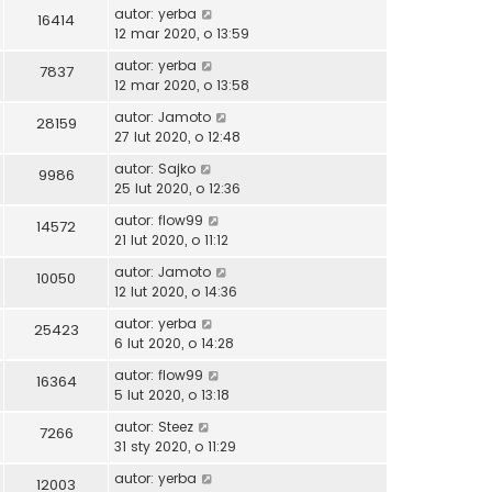
autor:
yerba
16414
12 mar 2020, o 13:59
autor:
yerba
7837
12 mar 2020, o 13:58
autor:
Jamoto
28159
27 lut 2020, o 12:48
autor:
Sajko
9986
25 lut 2020, o 12:36
autor:
flow99
14572
21 lut 2020, o 11:12
autor:
Jamoto
10050
12 lut 2020, o 14:36
autor:
yerba
25423
6 lut 2020, o 14:28
autor:
flow99
16364
5 lut 2020, o 13:18
autor:
Steez
7266
31 sty 2020, o 11:29
autor:
yerba
12003