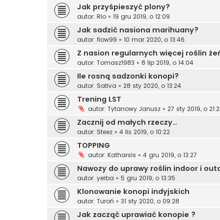
Jak przyśpieszyć plony?
autor:
Rio
»
19 gru 2019, o 12:09
Jak sadzić nasiona marihuany?
autor:
flow99
»
10 mar 2020, o 13:46
Z nasion regularnych więcej roślin że
autor:
Tomasz1983
»
8 lip 2019, o 14:04
Ile rosną sadzonki konopi?
autor:
Sativa
»
28 sty 2020, o 13:24
Trening LST
autor:
Tytanowy Janusz
»
27 sty 2019, o 21:
Zacznij od małych rzeczy…
autor:
Steez
»
4 lis 2019, o 10:22
TOPPING
autor:
Katharsis
»
4 gru 2019, o 13:27
Nawozy do uprawy roślin indoor i out
autor:
yerba
»
5 gru 2019, o 13:35
Klonowanie konopi indyjskich
autor:
Turoń
»
31 sty 2020, o 09:28
Jak zacząć uprawiać konopie ?