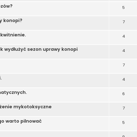
ozów?
5
ny konopi?
7
witnienie.
4
ak wydłużyć sezon uprawy konopi
4
7
.
4
matycznych.
6
ożenie mykotoksyczne
7
go warto pilnować
5
9