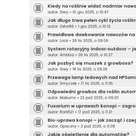
Kiedy na roślinie widać nadmiar naw
autor:
Siwy
»
10 gru 2025, o 10:47
Jak długo trwa pełen cykl życia rośli
autor:
Zetor86
»
1 gru 2025, o 10:12
Prawidłowe dawkowanie nawozów na k
autor:
Lock
»
26 lis 2025, o 09:06
System rotacyjny indoor‑outdoor – j
autor:
Ambiza
»
26 lis 2025, o 10:27
Jak pozbyć się muszek z growboxa?
autor:
Siwy
»
18 lis 2025, o 09:26
Przewaga lamp ledowych nad HPSami
autor:
Smyczek
»
17 lis 2025, o 11:35
Odpowiedni growbox dla roślin auto
autor:
Makums
»
22 paź 2025, o 09:20
Fusarium w uprawach konopi – zagr
autor:
Roni521
»
17 paź 2025, o 11:21
Bio-uprawa konopi – jak zacząć i cze
autor:
Opaczny
»
2 paź 2025, o 11:08
Jakie oświetlenie dla automatów?