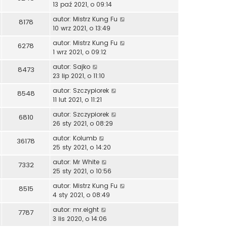
13 paź 2021, o 09:14
autor:
Mistrz Kung Fu
8178
10 wrz 2021, o 13:49
autor:
Mistrz Kung Fu
6278
1 wrz 2021, o 09:12
autor:
Sajko
8473
23 lip 2021, o 11:10
autor:
Szczypiorek
8548
11 lut 2021, o 11:21
autor:
Szczypiorek
6810
26 sty 2021, o 08:29
autor:
Kolumb
36178
25 sty 2021, o 14:20
autor:
Mr White
7332
25 sty 2021, o 10:56
autor:
Mistrz Kung Fu
8515
4 sty 2021, o 08:49
autor:
mr.eight
7787
3 lis 2020, o 14:06