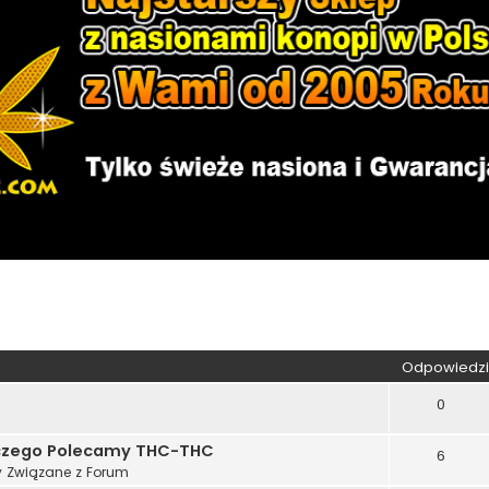
kiwanie zaawansowane
Odpowiedzi
0
aczego Polecamy THC-THC
6
 Związane z Forum