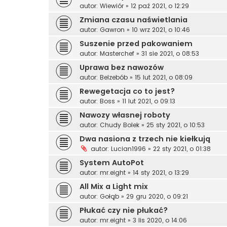
autor:
Wiewiór
»
12 paź 2021, o 12:29
Zmiana czasu naświetlania
autor:
Gawron
»
10 wrz 2021, o 10:46
Suszenie przed pakowaniem
autor:
Masterchef
»
31 sie 2021, o 08:53
Uprawa bez nawozów
autor:
Belzebób
»
15 lut 2021, o 08:09
Rewegetacja co to jest?
autor:
Boss
»
11 lut 2021, o 09:13
Nawozy własnej roboty
autor:
Chudy Bolek
»
25 sty 2021, o 10:53
Dwa nasiona z trzech nie kiełkują
autor:
Lucian1996
»
22 sty 2021, o 01:38
System AutoPot
autor:
mr.eight
»
14 sty 2021, o 13:29
All Mix a Light mix
autor:
Gołąb
»
29 gru 2020, o 09:21
Płukać czy nie płukać?
autor:
mr.eight
»
3 lis 2020, o 14:06