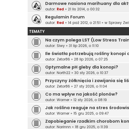
Darmowe nasiona marihuany dla ak
autor:
Red
»
21 lis 2014, o 00:32
Regulamin Forum
autor:
Red
»
14 paź 2012, o 21:51
» w
Sprawy Zwi
TEMATY
Na czym polega LST (Low Stress Trai
autor:
Siwy
»
31 lip 2026, o 11:10
Ile światła potrzebują rośliny konopi 
autor:
Zetor86
»
28 lip 2026, o 07:25
Optymalne pH gleby dla konopi?
autor:
North22
»
30 sty 2026, o 10:37
Przyczyny żółknięcia i zawijania się liś
autor:
Zetor86
»
27 sty 2026, o 11:04
Co ma wpływ na jakość plonów?
autor:
Warner
»
12 sty 2026, o 08:19
Jak roślina reaguje na stres środow
autor:
Warner
»
15 gru 2025, o 09:47
Zapobieganie rzadkim chorobom konop
autor:
Narinnn
»
18 gru 2025, o 11:39