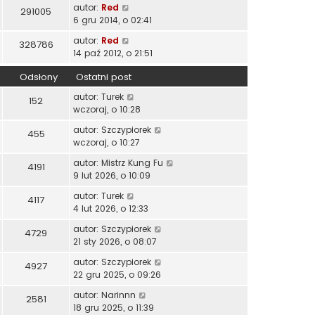
autor:
Red
291005
6 gru 2014, o 02:41
autor:
Red
328786
14 paź 2012, o 21:51
Odsłony
Ostatni post
autor:
Turek
152
wczoraj, o 10:28
autor:
Szczypiorek
455
wczoraj, o 10:27
autor:
Mistrz Kung Fu
4191
9 lut 2026, o 10:09
autor:
Turek
4117
4 lut 2026, o 12:33
autor:
Szczypiorek
4729
21 sty 2026, o 08:07
autor:
Szczypiorek
4927
22 gru 2025, o 09:26
autor:
Narinnn
2581
18 gru 2025, o 11:39