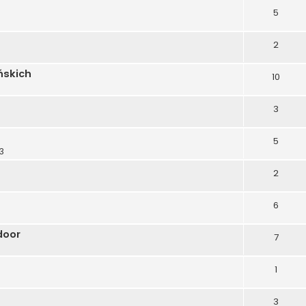
5
2
ńskich
10
3
5
23
2
6
door
7
1
3