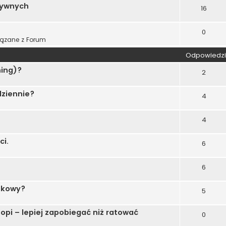
tywnych
16
0
ązane z Forum
Odpowiedzi
ning)?
2
dziennie?
4
4
ci.
6
6
iskowy?
5
i – lepiej zapobiegać niż ratować
0