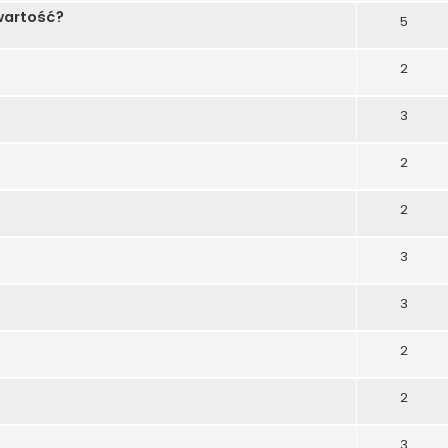
wartość?
5
2
3
2
2
3
3
2
2
3