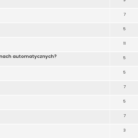
7
5
11
ianach automatycznych?
5
5
7
5
7
3