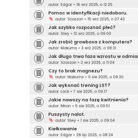
autor:
Edgar
»
16 wrz 2025, o 12:25
Pomoc w identyfikacji niedoboru.
autor:
Szoszon
»
15 wrz 2025, o 07:43
Jak szybko rozpoznać płeć?
autor:
Siwy
»
12 wrz 2025, o 09:00
Jak zrobić growboxa z komputera?
autor:
Makums
»
3 wrz 2025, o 08:31
Jak długo trwa faza wzrostu w odm
autor:
Szoszon
»
2 wrz 2025, o 11:04
Czy to brak magnezu?
autor:
Makums
»
11 sie 2025, o 09:30
Jak wykonać trening LST?
autor:
Lock
»
7 sie 2025, o 09:17
Jakie nawozy na fazę kwitnienia?
autor:
Miron
»
5 sie 2025, o 09:51
Puszysty nalot.
autor:
Siwy
»
1 sie 2025, o 09:04
Kiełkowanie
autor:
Edgar
»
28 lip 2025, o 08:24