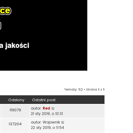
Tematy: 62 • Strona
1
z
1
Odsłony
Ostatni post
autor:
Red
119079
21 sty 2019, o 10:31
autor:
Wojownik
137204
22 sty 2019, o 11:54