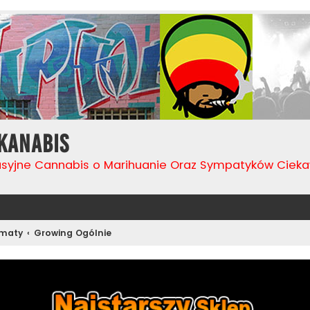
Kanabis
usyjne Cannabis o Marihuanie Oraz Sympatyków Cie
ematy
Growing Ogólnie