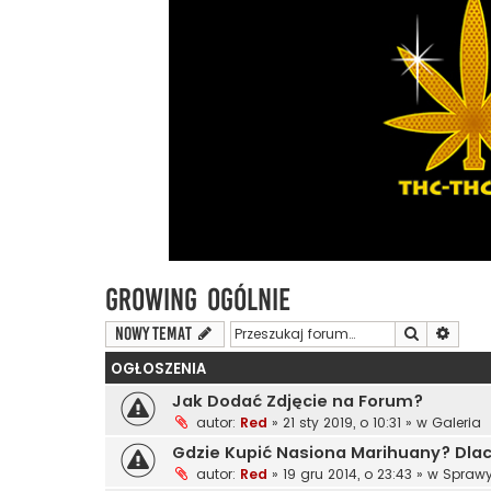
Growing Ogólnie
Szukaj
Wyszu
NOWY TEMAT
OGŁOSZENIA
Jak Dodać Zdjęcie na Forum?
autor:
Red
»
21 sty 2019, o 10:31
» w
Galeria
Gdzie Kupić Nasiona Marihuany? Dl
autor:
Red
»
19 gru 2014, o 23:43
» w
Sprawy