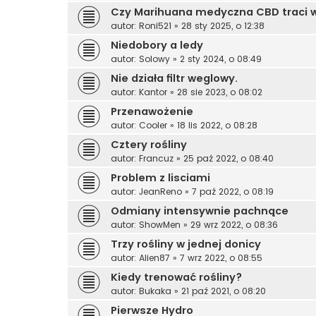
Czy Marihuana medyczna CBD traci 
autor:
Roni521
»
28 sty 2025, o 12:38
Niedobory a ledy
autor:
Solowy
»
2 sty 2024, o 08:49
Nie działa filtr weglowy.
autor:
Kantor
»
28 sie 2023, o 08:02
Przenawożenie
autor:
Cooler
»
18 lis 2022, o 08:28
Cztery rośliny
autor:
Francuz
»
25 paź 2022, o 08:40
Problem z lisciami
autor:
JeanReno
»
7 paź 2022, o 08:19
Odmiany intensywnie pachnące
autor:
ShowMen
»
29 wrz 2022, o 08:36
Trzy rośliny w jednej donicy
autor:
Alien87
»
7 wrz 2022, o 08:55
Kiedy trenować rośliny?
autor:
Bukaka
»
21 paź 2021, o 08:20
Pierwsze Hydro