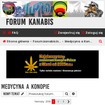
Forum Kanabis
FAQ
Zarejestruj się
Zaloguj się
S
Strona główna
Forum.kanabis.info - Ganja Tematy
Medycyna a Konopie
z
u
k
a
j
Medycyna a Konopie
Szukaj
Wyszukiwanie zaawa
NOWY TEMAT
Tematy: 206
1
2
3
Następna