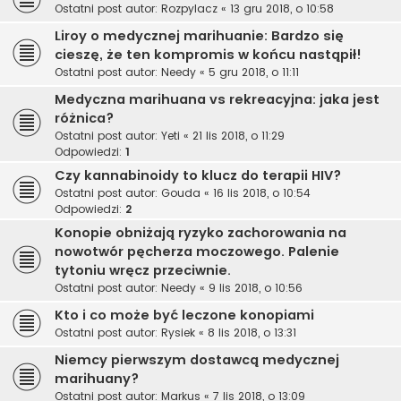
Ostatni post autor:
Rozpylacz
«
13 gru 2018, o 10:58
Liroy o medycznej marihuanie: Bardzo się
cieszę, że ten kompromis w końcu nastąpił!
Ostatni post autor:
Needy
«
5 gru 2018, o 11:11
Medyczna marihuana vs rekreacyjna: jaka jest
różnica?
Ostatni post autor:
Yeti
«
21 lis 2018, o 11:29
Odpowiedzi:
1
Czy kannabinoidy to klucz do terapii HIV?
Ostatni post autor:
Gouda
«
16 lis 2018, o 10:54
Odpowiedzi:
2
Konopie obniżają ryzyko zachorowania na
nowotwór pęcherza moczowego. Palenie
tytoniu wręcz przeciwnie.
Ostatni post autor:
Needy
«
9 lis 2018, o 10:56
Kto i co może być leczone konopiami
Ostatni post autor:
Rysiek
«
8 lis 2018, o 13:31
Niemcy pierwszym dostawcą medycznej
marihuany?
Ostatni post autor:
Markus
«
7 lis 2018, o 13:09