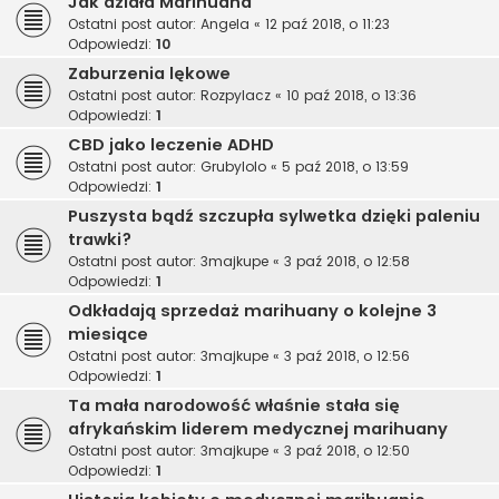
Jak działa Marihuana
Ostatni post autor:
Angela
«
12 paź 2018, o 11:23
Odpowiedzi:
10
Zaburzenia lękowe
Ostatni post autor:
Rozpylacz
«
10 paź 2018, o 13:36
Odpowiedzi:
1
CBD jako leczenie ADHD
Ostatni post autor:
Grubylolo
«
5 paź 2018, o 13:59
Odpowiedzi:
1
Puszysta bądź szczupła sylwetka dzięki paleniu
trawki?
Ostatni post autor:
3majkupe
«
3 paź 2018, o 12:58
Odpowiedzi:
1
Odkładają sprzedaż marihuany o kolejne 3
miesiące
Ostatni post autor:
3majkupe
«
3 paź 2018, o 12:56
Odpowiedzi:
1
Ta mała narodowość właśnie stała się
afrykańskim liderem medycznej marihuany
Ostatni post autor:
3majkupe
«
3 paź 2018, o 12:50
Odpowiedzi:
1