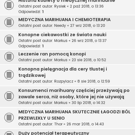
Historia kobiety o medycznej marihuanie
Ostatni post autor:
Rysiek
«
2 paź 2018, o 13:36
Odpowiedzi:
1
MEDYCZNA MARIHUANA I CHEMIOTERAPIA
Ostatni post autor:
Needy
«
27 wrz 2018, o 13:20
Konopne ciekawostki ze świata nauki
Ostatni post autor:
Markus
«
26 wrz 2018, o 13:37
Odpowiedzi:
1
Leczenie ran pomocą konopi
Ostatni post autor:
Markus
«
23 sie 2018, o 10:52
Konopna pielęgnacja dla cery tłustej i
trądzikowej
Ostatni post autor:
Rozpylacz
«
8 sie 2018, o 12:59
Konsumenci marihuany częściej przeżywają po
zawale serca, niż osoby, które jej nie używają
Ostatni post autor:
Markus
«
30 lip 2018, o 14:32
MEDYCZNA MARIHUANA SKUTECZNIE ŁAGODZI BÓL
PRZEWLEKŁY U SENIO
Ostatni post autor:
Thor
«
26 mar 2018, o 14:43
Duży potencjał terapeutyczny