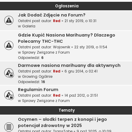
Ogłoszenia
Jak Dodać Zdjęcie na Forum?
Ostatni post autor:
Red
«
21 sty 2019, o 10:31
w
Galeria
Gdzie Kupić Nasiona Marihuany? Dlaczego
Polecamy THC-THC
Ostatni post autor:
Wojownik
«
22 sty 2019, o 11:54
w
Sprawy Związane z Forum
Odpowiedzi:
6
Darmowe nasiona marihuany dla aktywnych
Ostatni post autor:
Red
«
6 gru 2014, o 02:41
w
Growing Ogólnie
Odpowiedzi:
16
Regulamin Forum
Ostatni post autor:
Red
«
14 paź 2012, o 21:51
w
Sprawy Związane z Forum
Tematy
Ocymen – słodki terpen z konopi i jego
potencjał zdrowotny w 2025
Ostatni post autor:
TransTabe
«
9 paź 2025, o 10:09