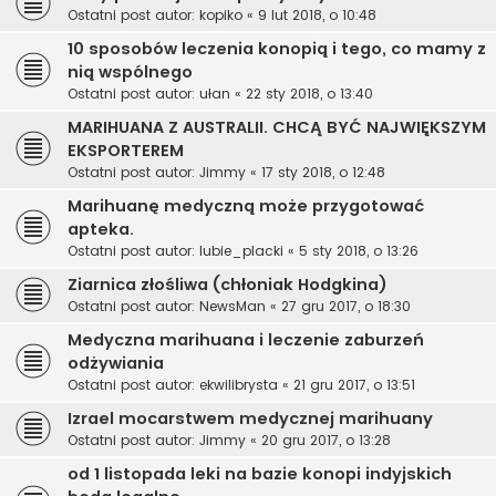
Ostatni post autor:
kopiko
«
9 lut 2018, o 10:48
10 sposobów leczenia konopią i tego, co mamy z
nią wspólnego
Ostatni post autor:
ułan
«
22 sty 2018, o 13:40
MARIHUANA Z AUSTRALII. CHCĄ BYĆ NAJWIĘKSZYM
EKSPORTEREM
Ostatni post autor:
Jimmy
«
17 sty 2018, o 12:48
Marihuanę medyczną może przygotować
apteka.
Ostatni post autor:
lubie_placki
«
5 sty 2018, o 13:26
Ziarnica złośliwa (chłoniak Hodgkina)
Ostatni post autor:
NewsMan
«
27 gru 2017, o 18:30
Medyczna marihuana i leczenie zaburzeń
odżywiania
Ostatni post autor:
ekwilibrysta
«
21 gru 2017, o 13:51
Izrael mocarstwem medycznej marihuany
Ostatni post autor:
Jimmy
«
20 gru 2017, o 13:28
od 1 listopada leki na bazie konopi indyjskich