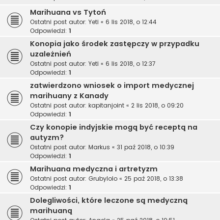
Marihuana vs Tytoń
Ostatni post autor:
Yeti
«
6 lis 2018, o 12:44
Odpowiedzi:
1
Konopia jako środek zastępczy w przypadku
uzależnień
Ostatni post autor:
Yeti
«
6 lis 2018, o 12:37
Odpowiedzi:
1
zatwierdzono wniosek o import medycznej
marihuany z Kanady
Ostatni post autor:
kapitanjoint
«
2 lis 2018, o 09:20
Odpowiedzi:
1
Czy konopie indyjskie mogą być receptą na
autyzm?
Ostatni post autor:
Markus
«
31 paź 2018, o 10:39
Odpowiedzi:
1
Marihuana medyczna i artretyzm
Ostatni post autor:
Grubylolo
«
25 paź 2018, o 13:38
Odpowiedzi:
1
Dolegliwości, które leczone są medyczną
marihuaną