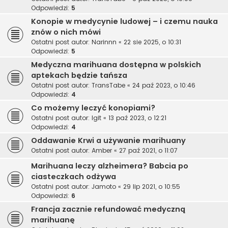
Odpowiedzi:
5
Konopie w medycynie ludowej – i czemu nauka
znów o nich mówi
Ostatni post autor:
Narinnn
«
22 sie 2025, o 10:31
Odpowiedzi:
5
Medyczna marihuana dostępna w polskich
aptekach będzie tańsza
Ostatni post autor:
TransTabe
«
24 paź 2023, o 10:46
Odpowiedzi:
4
Co możemy leczyć konopiami?
Ostatni post autor:
Igit
«
13 paź 2023, o 12:21
Odpowiedzi:
4
Oddawanie Krwi a używanie marihuany
Ostatni post autor:
Amber
«
27 paź 2021, o 11:07
Marihuana leczy alzheimera? Babcia po
ciasteczkach odżywa
Ostatni post autor:
Jamoto
«
29 lip 2021, o 10:55
Odpowiedzi:
6
Francja zacznie refundować medyczną
marihuanę