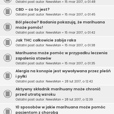
Ostatni post autor:
NewsMan
«
15 mar 2017, o 01:48
CBD – co to jest?
Ostatni post autor:
NewsMan
«
15 mar 2017, o 01:45
Ból pleców? Badania pokazują, że marihuana
może pomóc!
Ostatni post autor:
NewsMan
«
15 mar 2017, o 01:42
Jak THC całkowicie zabija raka
Ostatni post autor:
NewsMan
«
15 mar 2017, o 01:38
Marihuana może pomóc w przypadku leczenia
zapalenia stawów
Ostatni post autor:
NewsMan
«
15 mar 2017, o 01:35
Alergia na konopie jest wywoływana przez pleśń
i pyłki
Ostatni post autor:
NewsMan
«
28 lut 2017, o 12:42
Aktywny składnik marihuany może chronić
przed utratą wzroku
Ostatni post autor:
NewsMan
«
28 lut 2017, o 12:39
10 sposobów w jakie marihuana może pomóc
pacjentom z chorobą