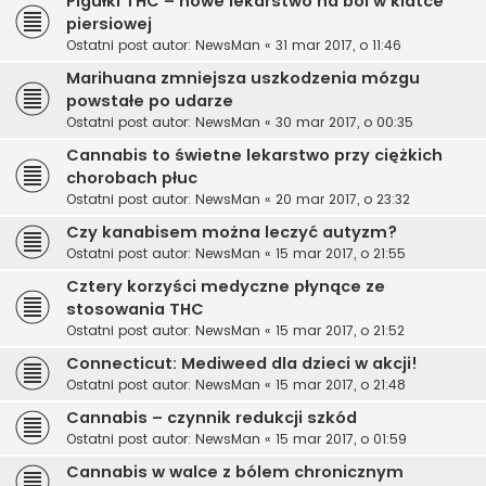
Pigułki THC – nowe lekarstwo na ból w klatce
piersiowej
Ostatni post autor:
NewsMan
«
31 mar 2017, o 11:46
Marihuana zmniejsza uszkodzenia mózgu
powstałe po udarze
Ostatni post autor:
NewsMan
«
30 mar 2017, o 00:35
Cannabis to świetne lekarstwo przy ciężkich
chorobach płuc
Ostatni post autor:
NewsMan
«
20 mar 2017, o 23:32
Czy kanabisem można leczyć autyzm?
Ostatni post autor:
NewsMan
«
15 mar 2017, o 21:55
Cztery korzyści medyczne płynące ze
stosowania THC
Ostatni post autor:
NewsMan
«
15 mar 2017, o 21:52
Connecticut: Mediweed dla dzieci w akcji!
Ostatni post autor:
NewsMan
«
15 mar 2017, o 21:48
Cannabis – czynnik redukcji szkód
Ostatni post autor:
NewsMan
«
15 mar 2017, o 01:59
Cannabis w walce z bólem chronicznym