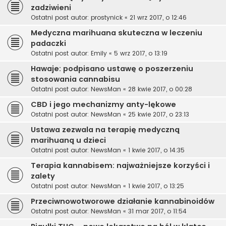
zadziwieni
Ostatni post autor:
prostynick
«
21 wrz 2017, o 12:46
Medyczna marihuana skuteczna w leczeniu
padaczki
Ostatni post autor:
Emily
«
5 wrz 2017, o 13:19
Hawaje: podpisano ustawę o poszerzeniu
stosowania cannabisu
Ostatni post autor:
NewsMan
«
28 kwie 2017, o 00:28
CBD i jego mechanizmy anty-lękowe
Ostatni post autor:
NewsMan
«
25 kwie 2017, o 23:13
Ustawa zezwala na terapię medyczną
marihuaną u dzieci
Ostatni post autor:
NewsMan
«
1 kwie 2017, o 14:35
Terapia kannabisem: najważniejsze korzyści i
zalety
Ostatni post autor:
NewsMan
«
1 kwie 2017, o 13:25
Przeciwnowotworowe działanie kannabinoidów
Ostatni post autor:
NewsMan
«
31 mar 2017, o 11:54