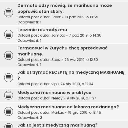
Dermatolodzy mówią, że marihuana może
poprawić stan skóry.
Ostatni post autor:
Steez
«
10 paź 2019, o 13:59
Odpowiedzi:
1
Leczenie reumatyzmu
Ostatni post autor:
Jamoto
«
7 paź 2019, o 14:38
Odpowiedzi:
1
Farmaceuci w Zurychu chcą sprzedawać
marihuanę.
Ostatni post autor:
Steez
«
26 wrz 2019, o 12:30
Odpowiedzi:
1
Jak otrzymać RECEPTĘ na medyczną MARIHUANĘ
?
Ostatni post autor:
vip
«
24 sty 2019, o 12:34
Medyczna marihuana w praktyce
Ostatni post autor:
Needy
«
9 sty 2019, o 11:27
Medyczna marihuana od lekarza rodzinnego?
Ostatni post autor:
Markus
«
19 gru 2018, o 13:45
Odpowiedzi:
2
Jak to jest z medyczną marihuaną?