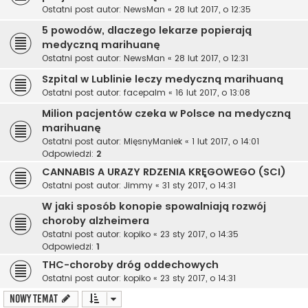
Ostatni post autor:
NewsMan
«
28 lut 2017, o 12:35
5 powodów, dlaczego lekarze popierają
medyczną marihuanę
Ostatni post autor:
NewsMan
«
28 lut 2017, o 12:31
Szpital w Lublinie leczy medyczną marihuaną
Ostatni post autor:
facepalm
«
16 lut 2017, o 13:08
Milion pacjentów czeka w Polsce na medyczną
marihuanę
Ostatni post autor:
MięsnyManiek
«
1 lut 2017, o 14:01
Odpowiedzi:
2
CANNABIS A URAZY RDZENIA KRĘGOWEGO (SCI)
Ostatni post autor:
Jimmy
«
31 sty 2017, o 14:31
W jaki sposób konopie spowalniają rozwój
choroby alzheimera
Ostatni post autor:
kopiko
«
23 sty 2017, o 14:35
Odpowiedzi:
1
THC-choroby dróg oddechowych
Ostatni post autor:
kopiko
«
23 sty 2017, o 14:31
NOWY TEMAT