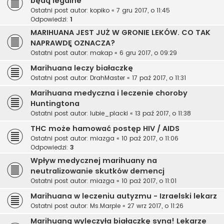
będą legalne
Ostatni post autor:
kopiko
«
7 gru 2017, o 11:45
Odpowiedzi:
1
MARIHUANA JEST JUŻ W GRONIE LEKÓW. CO TAK
NAPRAWDĘ OZNACZA?
Ostatni post autor:
makap
«
6 gru 2017, o 09:29
Marihuana leczy białaczkę
Ostatni post autor:
DrahMaster
«
17 paź 2017, o 11:31
Marihuana medyczna i leczenie choroby
Huntingtona
Ostatni post autor:
lubie_placki
«
13 paź 2017, o 11:38
THC może hamować postęp HIV / AIDS
Ostatni post autor:
miazga
«
10 paź 2017, o 11:06
Odpowiedzi:
3
Wpływ medycznej marihuany na
neutralizowanie skutków demencj
Ostatni post autor:
miazga
«
10 paź 2017, o 11:01
Marihuana w leczeniu autyzmu - Izraelski lekarz
Ostatni post autor:
Ms.Marple
«
27 wrz 2017, o 11:26
Marihuaną wyleczyła białaczkę syna! Lekarze