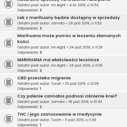
Ostatni post autor:
mr.eight
«
4 lis 2019, o 13:52
Odpowiedzi:
2
Lek z marihuany będzie dostępny w sprzedaży
Ostatni post autor:
Jamoto
«
29 paź 2019, o 11:53
Odpowiedzi:
2
Marihuana może pomóc w leczeniu złamanych
kości
Ostatni post autor:
mr.eight
«
24 paź 2019, o 11:29
Odpowiedzi:
3
MARIHUANA ma właściwości lecznicze
Ostatni post autor:
mr.eight
«
24 paź 2019, o 11:25
Odpowiedzi:
2
CBD przeciwko migrenie
Ostatni post autor:
Turoń
«
23 paź 2019, o 12:06
Odpowiedzi:
1
Czy palenie cannabis podnosi ciśnienie krwi?
Ostatni post autor:
Jamoto
«
18 paź 2019, o 10:43
Odpowiedzi:
2
THC i jego zastosowanie w medycynie
Ostatni post autor:
Turoń
«
11 paź 2019, o 11:06
Odpowiedzi:
1