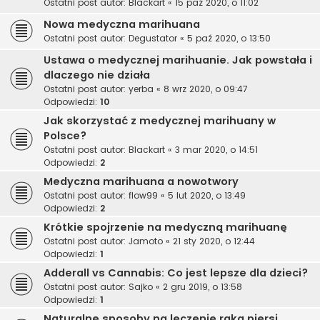
Ostatni post autor:
Blackart
«
15 paź 2020, o 11:02
Nowa medyczna marihuana
Ostatni post autor:
Degustator
«
5 paź 2020, o 13:50
Ustawa o medycznej marihuanie. Jak powstała i
dlaczego nie działa
Ostatni post autor:
yerba
«
8 wrz 2020, o 09:47
Odpowiedzi:
10
Jak skorzystać z medycznej marihuany w
Polsce?
Ostatni post autor:
Blackart
«
3 mar 2020, o 14:51
Odpowiedzi:
2
Medyczna marihuana a nowotwory
Ostatni post autor:
flow99
«
5 lut 2020, o 13:49
Odpowiedzi:
2
Krótkie spojrzenie na medyczną marihuanę
Ostatni post autor:
Jamoto
«
21 sty 2020, o 12:44
Odpowiedzi:
1
Adderall vs Cannabis: Co jest lepsze dla dzieci?
Ostatni post autor:
Sajko
«
2 gru 2019, o 13:58
Odpowiedzi:
1
Naturalne sposoby na leczenie raka piersi