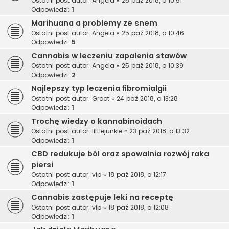
Ostatni post autor:
Angela
«
25 paź 2018, o 10:51
Odpowiedzi:
1
Marihuana a problemy ze snem
Ostatni post autor:
Angela
«
25 paź 2018, o 10:46
Odpowiedzi:
5
Cannabis w leczeniu zapalenia stawów
Ostatni post autor:
Angela
«
25 paź 2018, o 10:39
Odpowiedzi:
2
Najlepszy typ leczenia fibromialgii
Ostatni post autor:
Groot
«
24 paź 2018, o 13:28
Odpowiedzi:
1
Trochę wiedzy o kannabinoidach
Ostatni post autor:
littlejunkie
«
23 paź 2018, o 13:32
Odpowiedzi:
1
CBD redukuje ból oraz spowalnia rozwój raka
piersi
Ostatni post autor:
vip
«
18 paź 2018, o 12:17
Odpowiedzi:
1
Cannabis zastępuje leki na receptę
Ostatni post autor:
vip
«
18 paź 2018, o 12:08
Odpowiedzi:
1