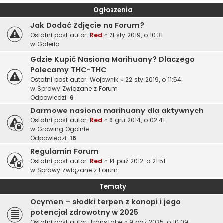
Ogłoszenia
Jak Dodać Zdjęcie na Forum?
Ostatni post autor:
Red
«
21 sty 2019, o 10:31
w
Galeria
Gdzie Kupić Nasiona Marihuany? Dlaczego
Polecamy THC-THC
Ostatni post autor:
Wojownik
«
22 sty 2019, o 11:54
w
Sprawy Związane z Forum
Odpowiedzi:
6
Darmowe nasiona marihuany dla aktywnych
Ostatni post autor:
Red
«
6 gru 2014, o 02:41
w
Growing Ogólnie
Odpowiedzi:
16
Regulamin Forum
Ostatni post autor:
Red
«
14 paź 2012, o 21:51
w
Sprawy Związane z Forum
Tematy
Ocymen – słodki terpen z konopi i jego
potencjał zdrowotny w 2025
Ostatni post autor:
TransTabe
«
9 paź 2025, o 10:09