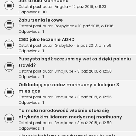
Jak działa Marihuana
Ostatni post autor:
Angela
«
12 paź 2018, o 11:23
Odpowiedzi:
10
Zaburzenia lękowe
Ostatni post autor:
Rozpylacz
«
10 paź 2018, o 13:36
Odpowiedzi:
1
CBD jako leczenie ADHD
Ostatni post autor:
Grubylolo
«
5 paź 2018, o 13:59
Odpowiedzi:
1
Puszysta bądź szczupła sylwetka dzięki paleniu
trawki?
Ostatni post autor:
3majkupe
«
3 paź 2018, o 12:58
Odpowiedzi:
1
Odkładają sprzedaż marihuany o kolejne 3
miesiące
Ostatni post autor:
3majkupe
«
3 paź 2018, o 12:56
Odpowiedzi:
1
Ta mała narodowość właśnie stała się
afrykańskim liderem medycznej marihuany
Ostatni post autor:
3majkupe
«
3 paź 2018, o 12:50
Odpowiedzi:
1