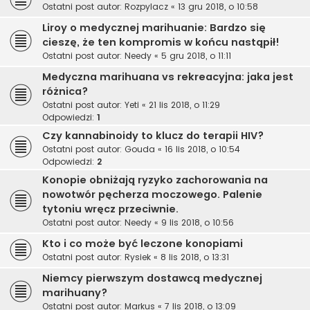
Ostatni post autor:
Rozpylacz
«
13 gru 2018, o 10:58
Liroy o medycznej marihuanie: Bardzo się
cieszę, że ten kompromis w końcu nastąpił!
Ostatni post autor:
Needy
«
5 gru 2018, o 11:11
Medyczna marihuana vs rekreacyjna: jaka jest
różnica?
Ostatni post autor:
Yeti
«
21 lis 2018, o 11:29
Odpowiedzi:
1
Czy kannabinoidy to klucz do terapii HIV?
Ostatni post autor:
Gouda
«
16 lis 2018, o 10:54
Odpowiedzi:
2
Konopie obniżają ryzyko zachorowania na
nowotwór pęcherza moczowego. Palenie
tytoniu wręcz przeciwnie.
Ostatni post autor:
Needy
«
9 lis 2018, o 10:56
Kto i co może być leczone konopiami
Ostatni post autor:
Rysiek
«
8 lis 2018, o 13:31
Niemcy pierwszym dostawcą medycznej
marihuany?
Ostatni post autor:
Markus
«
7 lis 2018, o 13:09