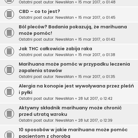
Ostatni post autor:
NewsMan
«
15 mar 2017, o 01:48
CBD – co to jest?
Ostatni post autor:
NewsMan
«
15 mar 2017, o 01:45
Ból pleców? Badania pokazują, że marihuana
może pomóc!
Ostatni post autor:
NewsMan
«
15 mar 2017, o 01:42
Jak THC całkowicie zabija raka
Ostatni post autor:
NewsMan
«
15 mar 2017, o 01:38
Marihuana może pomóc w przypadku leczenia
zapalenia stawów
Ostatni post autor:
NewsMan
«
15 mar 2017, o 01:35
Alergia na konopie jest wywoływana przez pleśń
i pyłki
Ostatni post autor:
NewsMan
«
28 lut 2017, o 12:42
Aktywny składnik marihuany może chronić
przed utratą wzroku
Ostatni post autor:
NewsMan
«
28 lut 2017, o 12:39
10 sposobów w jakie marihuana może pomóc
pacjentom z chorobą