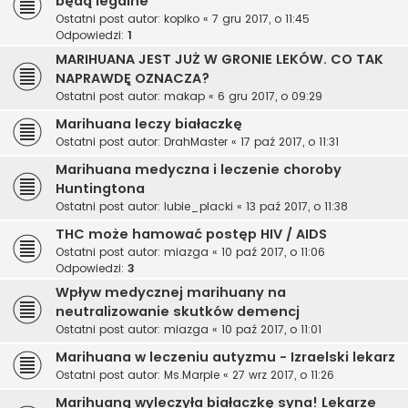
będą legalne
Ostatni post autor:
kopiko
«
7 gru 2017, o 11:45
Odpowiedzi:
1
MARIHUANA JEST JUŻ W GRONIE LEKÓW. CO TAK
NAPRAWDĘ OZNACZA?
Ostatni post autor:
makap
«
6 gru 2017, o 09:29
Marihuana leczy białaczkę
Ostatni post autor:
DrahMaster
«
17 paź 2017, o 11:31
Marihuana medyczna i leczenie choroby
Huntingtona
Ostatni post autor:
lubie_placki
«
13 paź 2017, o 11:38
THC może hamować postęp HIV / AIDS
Ostatni post autor:
miazga
«
10 paź 2017, o 11:06
Odpowiedzi:
3
Wpływ medycznej marihuany na
neutralizowanie skutków demencj
Ostatni post autor:
miazga
«
10 paź 2017, o 11:01
Marihuana w leczeniu autyzmu - Izraelski lekarz
Ostatni post autor:
Ms.Marple
«
27 wrz 2017, o 11:26
Marihuaną wyleczyła białaczkę syna! Lekarze