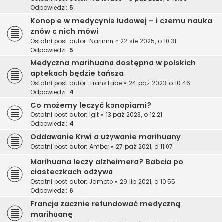
Odpowiedzi:
5
Konopie w medycynie ludowej – i czemu nauka
znów o nich mówi
Ostatni post autor:
Narinnn
«
22 sie 2025, o 10:31
Odpowiedzi:
5
Medyczna marihuana dostępna w polskich
aptekach będzie tańsza
Ostatni post autor:
TransTabe
«
24 paź 2023, o 10:46
Odpowiedzi:
4
Co możemy leczyć konopiami?
Ostatni post autor:
Igit
«
13 paź 2023, o 12:21
Odpowiedzi:
4
Oddawanie Krwi a używanie marihuany
Ostatni post autor:
Amber
«
27 paź 2021, o 11:07
Marihuana leczy alzheimera? Babcia po
ciasteczkach odżywa
Ostatni post autor:
Jamoto
«
29 lip 2021, o 10:55
Odpowiedzi:
6
Francja zacznie refundować medyczną
marihuanę