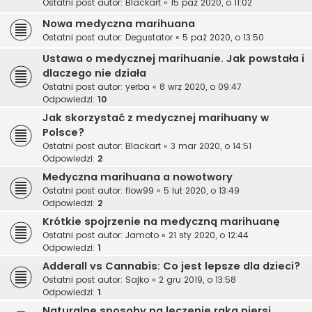
Ostatni post autor:
Blackart
«
15 paź 2020, o 11:02
Nowa medyczna marihuana
Ostatni post autor:
Degustator
«
5 paź 2020, o 13:50
Ustawa o medycznej marihuanie. Jak powstała i
dlaczego nie działa
Ostatni post autor:
yerba
«
8 wrz 2020, o 09:47
Odpowiedzi:
10
Jak skorzystać z medycznej marihuany w
Polsce?
Ostatni post autor:
Blackart
«
3 mar 2020, o 14:51
Odpowiedzi:
2
Medyczna marihuana a nowotwory
Ostatni post autor:
flow99
«
5 lut 2020, o 13:49
Odpowiedzi:
2
Krótkie spojrzenie na medyczną marihuanę
Ostatni post autor:
Jamoto
«
21 sty 2020, o 12:44
Odpowiedzi:
1
Adderall vs Cannabis: Co jest lepsze dla dzieci?
Ostatni post autor:
Sajko
«
2 gru 2019, o 13:58
Odpowiedzi:
1
Naturalne sposoby na leczenie raka piersi