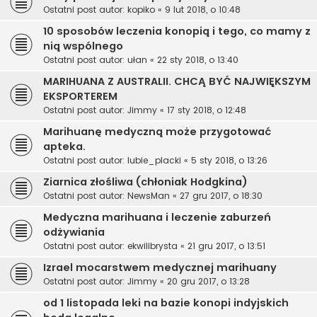
Ostatni post autor:
kopiko
«
9 lut 2018, o 10:48
10 sposobów leczenia konopią i tego, co mamy z
nią wspólnego
Ostatni post autor:
ułan
«
22 sty 2018, o 13:40
MARIHUANA Z AUSTRALII. CHCĄ BYĆ NAJWIĘKSZYM
EKSPORTEREM
Ostatni post autor:
Jimmy
«
17 sty 2018, o 12:48
Marihuanę medyczną może przygotować
apteka.
Ostatni post autor:
lubie_placki
«
5 sty 2018, o 13:26
Ziarnica złośliwa (chłoniak Hodgkina)
Ostatni post autor:
NewsMan
«
27 gru 2017, o 18:30
Medyczna marihuana i leczenie zaburzeń
odżywiania
Ostatni post autor:
ekwilibrysta
«
21 gru 2017, o 13:51
Izrael mocarstwem medycznej marihuany
Ostatni post autor:
Jimmy
«
20 gru 2017, o 13:28
od 1 listopada leki na bazie konopi indyjskich