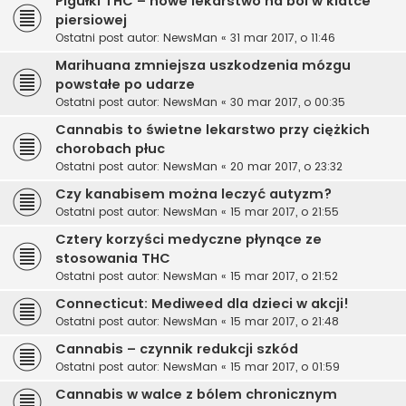
Pigułki THC – nowe lekarstwo na ból w klatce
piersiowej
Ostatni post autor:
NewsMan
«
31 mar 2017, o 11:46
Marihuana zmniejsza uszkodzenia mózgu
powstałe po udarze
Ostatni post autor:
NewsMan
«
30 mar 2017, o 00:35
Cannabis to świetne lekarstwo przy ciężkich
chorobach płuc
Ostatni post autor:
NewsMan
«
20 mar 2017, o 23:32
Czy kanabisem można leczyć autyzm?
Ostatni post autor:
NewsMan
«
15 mar 2017, o 21:55
Cztery korzyści medyczne płynące ze
stosowania THC
Ostatni post autor:
NewsMan
«
15 mar 2017, o 21:52
Connecticut: Mediweed dla dzieci w akcji!
Ostatni post autor:
NewsMan
«
15 mar 2017, o 21:48
Cannabis – czynnik redukcji szkód
Ostatni post autor:
NewsMan
«
15 mar 2017, o 01:59
Cannabis w walce z bólem chronicznym