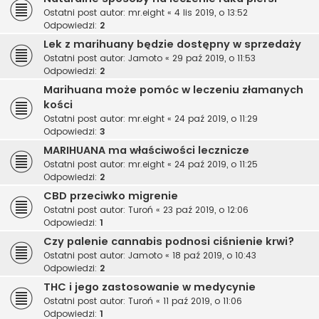
Ostatni post autor:
mr.eight
«
4 lis 2019, o 13:52
Odpowiedzi:
2
Lek z marihuany będzie dostępny w sprzedaży
Ostatni post autor:
Jamoto
«
29 paź 2019, o 11:53
Odpowiedzi:
2
Marihuana może pomóc w leczeniu złamanych
kości
Ostatni post autor:
mr.eight
«
24 paź 2019, o 11:29
Odpowiedzi:
3
MARIHUANA ma właściwości lecznicze
Ostatni post autor:
mr.eight
«
24 paź 2019, o 11:25
Odpowiedzi:
2
CBD przeciwko migrenie
Ostatni post autor:
Turoń
«
23 paź 2019, o 12:06
Odpowiedzi:
1
Czy palenie cannabis podnosi ciśnienie krwi?
Ostatni post autor:
Jamoto
«
18 paź 2019, o 10:43
Odpowiedzi:
2
THC i jego zastosowanie w medycynie
Ostatni post autor:
Turoń
«
11 paź 2019, o 11:06
Odpowiedzi:
1