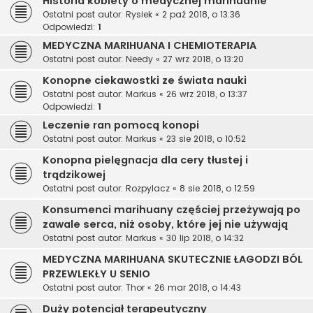
Historia kobiety o medycznej marihuanie
Ostatni post autor:
Rysiek
«
2 paź 2018, o 13:36
Odpowiedzi:
1
MEDYCZNA MARIHUANA I CHEMIOTERAPIA
Ostatni post autor:
Needy
«
27 wrz 2018, o 13:20
Konopne ciekawostki ze świata nauki
Ostatni post autor:
Markus
«
26 wrz 2018, o 13:37
Odpowiedzi:
1
Leczenie ran pomocą konopi
Ostatni post autor:
Markus
«
23 sie 2018, o 10:52
Konopna pielęgnacja dla cery tłustej i
trądzikowej
Ostatni post autor:
Rozpylacz
«
8 sie 2018, o 12:59
Konsumenci marihuany częściej przeżywają po
zawale serca, niż osoby, które jej nie używają
Ostatni post autor:
Markus
«
30 lip 2018, o 14:32
MEDYCZNA MARIHUANA SKUTECZNIE ŁAGODZI BÓL
PRZEWLEKŁY U SENIO
Ostatni post autor:
Thor
«
26 mar 2018, o 14:43
Duży potencjał terapeutyczny