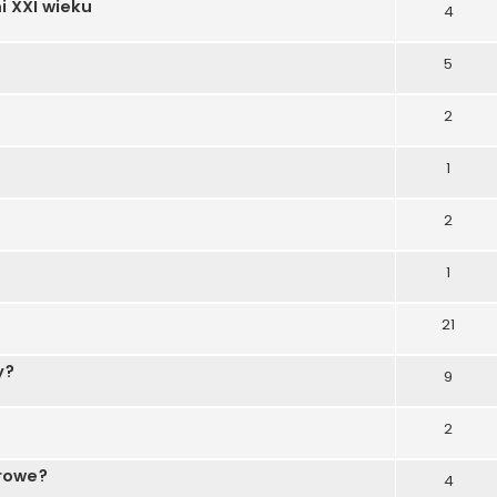
i XXI wieku
4
5
2
1
2
1
21
y?
9
2
drowe?
4