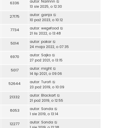
autor:
Narinnn
6336
13 sie 2025, o 12:30
autor:
ganja
27175
10 paź 2023, o 10:12
autor:
wegefood
7734
21 lis 2022, o 13:48
autor:
pakar
5014
24 maja 2022, o 07:35
autor:
Sajko
6970
27 paź 2021, o 13:15
autor:
might
5017
14 lip 2021, o 09:06
autor:
Turoń
52644
23 paź 2019, o 10:09
autor:
Blackart
21332
21 paź 2019, o 12:55
autor:
Sonda
8053
1 sie 2019, o 13:14
autor:
Sonda
12277
1 sie 2019, o 12:38