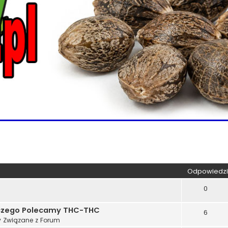
kiwanie zaawansowane
Odpowiedzi
0
aczego Polecamy THC-THC
6
 Związane z Forum