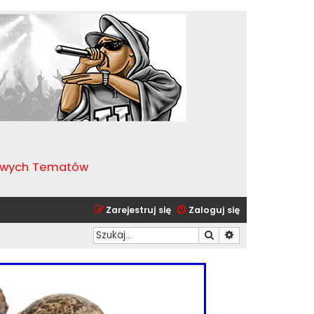
kawych Tematów
Zarejestruj się
Zaloguj się
Szukaj
Wyszukiwanie zaa