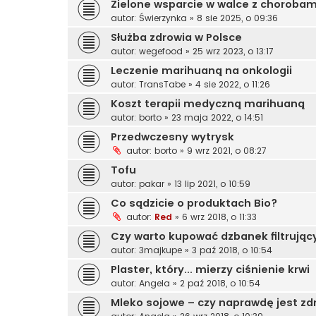
Zielone wsparcie w walce z chorobam
autor:
Świerzynka
»
8 sie 2025, o 09:36
Służba zdrowia w Polsce
autor:
wegefood
»
25 wrz 2023, o 13:17
Leczenie marihuaną na onkologii
autor:
TransTabe
»
4 sie 2022, o 11:26
Koszt terapii medyczną marihuaną
autor:
borto
»
23 maja 2022, o 14:51
Przedwczesny wytrysk
autor:
borto
»
9 wrz 2021, o 08:27
Tofu
autor:
pakar
»
13 lip 2021, o 10:59
Co sądzicie o produktach Bio?
autor:
Red
»
6 wrz 2018, o 11:33
Czy warto kupować dzbanek filtrując
autor:
3majkupe
»
3 paź 2018, o 10:54
Plaster, który... mierzy ciśnienie krwi
autor:
Angela
»
2 paź 2018, o 10:54
Mleko sojowe – czy naprawdę jest z