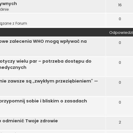
tywnych
16
ólnie
0
ązane z Forum
Odpowiedzi
— nowe zalecenia WHO mogą wpływać na
0
otyczy wielu par – potrzeba dostępu do
0
 medycznych
, nie zawsze są „zwykłym przeziębieniem” —
0
przypomnij sobie i bliskim o zasadach
0
e odmienić Twoje zdrowie
2