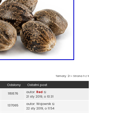
Tematy: 21 • Strona
1
z
1
Odsłony
Ostatni post
autor:
Red
118876
21 sty 2019, o 10:31
autor:
Wojownik
137065
22 sty 2019, o 11:54