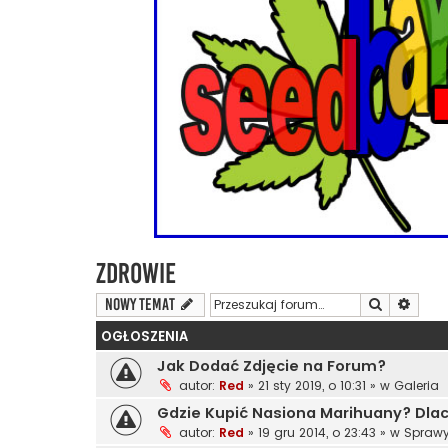
Zdrowie
Szukaj
Wyszu
NOWY TEMAT
OGŁOSZENIA
Jak Dodać Zdjęcie na Forum?
autor:
Red
»
21 sty 2019, o 10:31
» w
Galeria
Gdzie Kupić Nasiona Marihuany? Dl
autor:
Red
»
19 gru 2014, o 23:43
» w
Sprawy