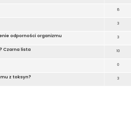
8
3
enie odporności organizmu
3
 Czarna lista
10
0
zmu z toksyn?
3