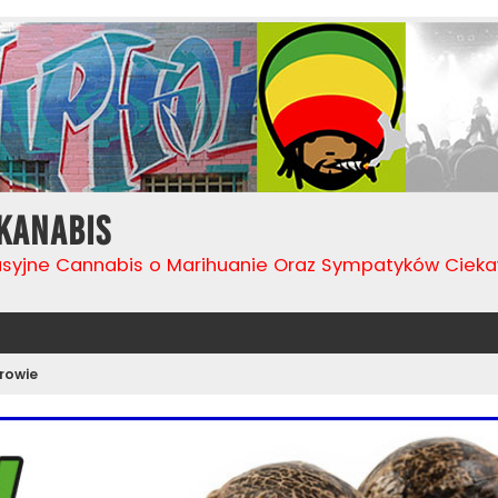
Kanabis
usyjne Cannabis o Marihuanie Oraz Sympatyków Cie
rowie