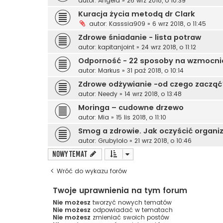
autor:
Angela
»
26 wrz 2018, o 10:39
Kuracja życia metodą dr Clark
autor:
Kasssia909
»
6 wrz 2018, o 11:45
Zdrowe śniadanie - lista potraw
autor:
kapitanjoint
»
24 wrz 2018, o 11:12
Odporność - 22 sposoby na wzmocni
autor:
Markus
»
31 paź 2018, o 10:14
Zdrowe odżywianie -od czego zacząć?
autor:
Needy
»
14 wrz 2018, o 13:48
Moringa – cudowne drzewo
autor:
Mia
»
15 lis 2018, o 11:10
Smog a zdrowie. Jak oczyścić organi
autor:
Grubylolo
»
21 wrz 2018, o 10:46
NOWY TEMAT
Wróć do wykazu forów
Twoje uprawnienia na tym forum
Nie możesz
tworzyć nowych tematów
Nie możesz
odpowiadać w tematach
Nie możesz
zmieniać swoich postów