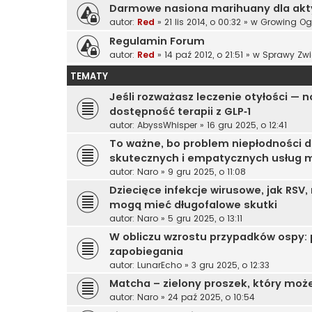
Darmowe nasiona marihuany dla ak
autor:
Red
»
21 lis 2014, o 00:32
» w
Growing Og
Regulamin Forum
autor:
Red
»
14 paź 2012, o 21:51
» w
Sprawy Zwi
TEMATY
Jeśli rozważasz leczenie otyłości 
dostępność terapii z GLP‑1
autor:
AbyssWhisper
»
16 gru 2025, o 12:41
To ważne, bo problem niepłodności d
skutecznych i empatycznych usług
autor:
Naro
»
9 gru 2025, o 11:08
Dziecięce infekcje wirusowe, jak RSV
mogą mieć długofalowe skutki
autor:
Naro
»
5 gru 2025, o 13:11
W obliczu wzrostu przypadków ospy: 
zapobiegania
autor:
LunarEcho
»
3 gru 2025, o 12:33
Matcha – zielony proszek, który moż
autor:
Naro
»
24 paź 2025, o 10:54