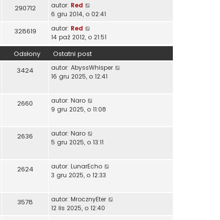
autor:
Red
290712
6 gru 2014, o 02:41
autor:
Red
328619
14 paź 2012, o 21:51
Odsłony
Ostatni post
autor:
AbyssWhisper
3424
16 gru 2025, o 12:41
autor:
Naro
2660
9 gru 2025, o 11:08
autor:
Naro
2636
5 gru 2025, o 13:11
autor:
LunarEcho
2624
3 gru 2025, o 12:33
autor:
MrocznyEter
3578
12 lis 2025, o 12:40