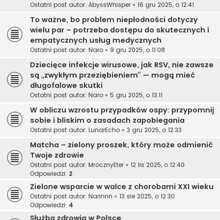
Ostatni post autor:
AbyssWhisper
«
16 gru 2025, o 12:41
To ważne, bo problem niepłodności dotyczy
wielu par – potrzeba dostępu do skutecznych i
empatycznych usług medycznych
Ostatni post autor:
Naro
«
9 gru 2025, o 11:08
Dziecięce infekcje wirusowe, jak RSV, nie zawsze
są „zwykłym przeziębieniem” — mogą mieć
długofalowe skutki
Ostatni post autor:
Naro
«
5 gru 2025, o 13:11
W obliczu wzrostu przypadków ospy: przypomnij
sobie i bliskim o zasadach zapobiegania
Ostatni post autor:
LunarEcho
«
3 gru 2025, o 12:33
Matcha – zielony proszek, który może odmienić
Twoje zdrowie
Ostatni post autor:
MrocznyEter
«
12 lis 2025, o 12:40
Odpowiedzi:
2
Zielone wsparcie w walce z chorobami XXI wieku
Ostatni post autor:
Narinnn
«
13 sie 2025, o 12:30
Odpowiedzi:
4
Służba zdrowia w Polsce