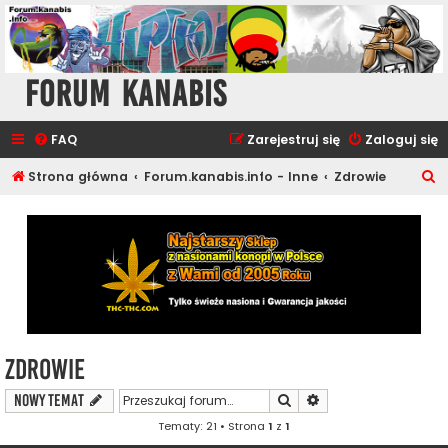
Forum Kanabis
FAQ
Zarejestruj się
Zaloguj się
S
Strona główna
Forum.kanabis.info - Inne
Zdrowie
z
u
k
a
j
Zdrowie
Szukaj
Wyszukiwanie zaawa
NOWY TEMAT
Tematy: 21 • Strona
1
z
1