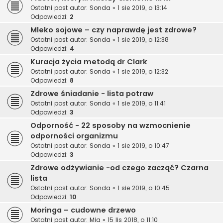
Ostatni post autor:
Sonda
«
1 sie 2019, o 13:14
Odpowiedzi:
2
Mleko sojowe – czy naprawdę jest zdrowe?
Ostatni post autor:
Sonda
«
1 sie 2019, o 12:38
Odpowiedzi:
4
Kuracja życia metodą dr Clark
Ostatni post autor:
Sonda
«
1 sie 2019, o 12:32
Odpowiedzi:
8
Zdrowe śniadanie - lista potraw
Ostatni post autor:
Sonda
«
1 sie 2019, o 11:41
Odpowiedzi:
3
Odporność - 22 sposoby na wzmocnienie
odporności organizmu
Ostatni post autor:
Sonda
«
1 sie 2019, o 10:47
Odpowiedzi:
3
Zdrowe odżywianie -od czego zacząć? Czarna
lista
Ostatni post autor:
Sonda
«
1 sie 2019, o 10:45
Odpowiedzi:
10
Moringa – cudowne drzewo
Ostatni post autor:
Mia
«
15 lis 2018, o 11:10