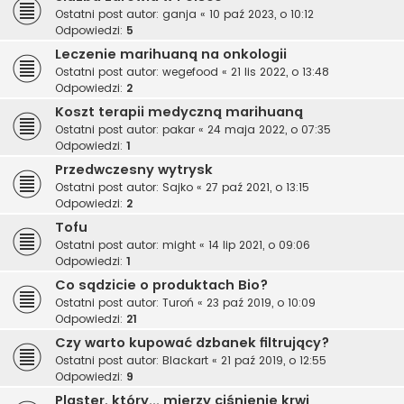
Ostatni post autor:
ganja
«
10 paź 2023, o 10:12
Odpowiedzi:
5
Leczenie marihuaną na onkologii
Ostatni post autor:
wegefood
«
21 lis 2022, o 13:48
Odpowiedzi:
2
Koszt terapii medyczną marihuaną
Ostatni post autor:
pakar
«
24 maja 2022, o 07:35
Odpowiedzi:
1
Przedwczesny wytrysk
Ostatni post autor:
Sajko
«
27 paź 2021, o 13:15
Odpowiedzi:
2
Tofu
Ostatni post autor:
might
«
14 lip 2021, o 09:06
Odpowiedzi:
1
Co sądzicie o produktach Bio?
Ostatni post autor:
Turoń
«
23 paź 2019, o 10:09
Odpowiedzi:
21
Czy warto kupować dzbanek filtrujący?
Ostatni post autor:
Blackart
«
21 paź 2019, o 12:55
Odpowiedzi:
9
Plaster, który... mierzy ciśnienie krwi