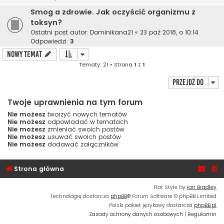
Smog a zdrowie. Jak oczyścić organizmu z
toksyn?
Ostatni post autor:
Dominikana21
«
23 paź 2018, o 10:14
Odpowiedzi:
3
NOWY TEMAT
Tematy: 21 • Strona
1
z
1
Przejdź do
Twoje uprawnienia na tym forum
Nie możesz
tworzyć nowych tematów
Nie możesz
odpowiadać w tematach
Nie możesz
zmieniać swoich postów
Nie możesz
usuwać swoich postów
Nie możesz
dodawać załączników
Strona główna
Flat Style by
Ian Bradley
Technologię dostarcza
phpBB
® Forum Software © phpBB Limited
Polski pakiet językowy dostarcza
phpBB.pl
Zasady ochrony danych osobowych
|
Regulamin