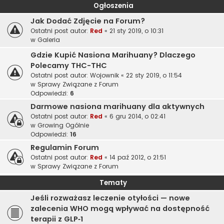
Ogłoszenia
Jak Dodać Zdjęcie na Forum?
Ostatni post autor:
Red
«
21 sty 2019, o 10:31
w
Galeria
Gdzie Kupić Nasiona Marihuany? Dlaczego
Polecamy THC-THC
Ostatni post autor:
Wojownik
«
22 sty 2019, o 11:54
w
Sprawy Związane z Forum
Odpowiedzi:
6
Darmowe nasiona marihuany dla aktywnych
Ostatni post autor:
Red
«
6 gru 2014, o 02:41
w
Growing Ogólnie
Odpowiedzi:
16
Regulamin Forum
Ostatni post autor:
Red
«
14 paź 2012, o 21:51
w
Sprawy Związane z Forum
Tematy
Jeśli rozważasz leczenie otyłości — nowe
zalecenia WHO mogą wpływać na dostępność
terapii z GLP‑1