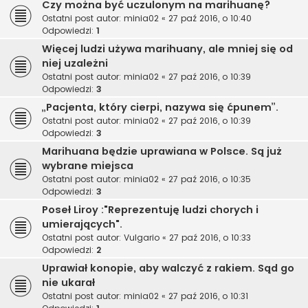
Czy można być uczulonym na marihuanę?
Ostatni post autor:
minia02
«
27 paź 2016, o 10:40
Odpowiedzi:
1
Więcej ludzi używa marihuany, ale mniej się od
niej uzależni
Ostatni post autor:
minia02
«
27 paź 2016, o 10:39
Odpowiedzi:
3
„Pacjenta, który cierpi, nazywa się ćpunem”.
Ostatni post autor:
minia02
«
27 paź 2016, o 10:39
Odpowiedzi:
3
Marihuana będzie uprawiana w Polsce. Są już
wybrane miejsca
Ostatni post autor:
minia02
«
27 paź 2016, o 10:35
Odpowiedzi:
3
Poseł Liroy :"Reprezentuję ludzi chorych i
umierających".
Ostatni post autor:
Vulgario
«
27 paź 2016, o 10:33
Odpowiedzi:
2
Uprawiał konopie, aby walczyć z rakiem. Sąd go
nie ukarał
Ostatni post autor:
minia02
«
27 paź 2016, o 10:31