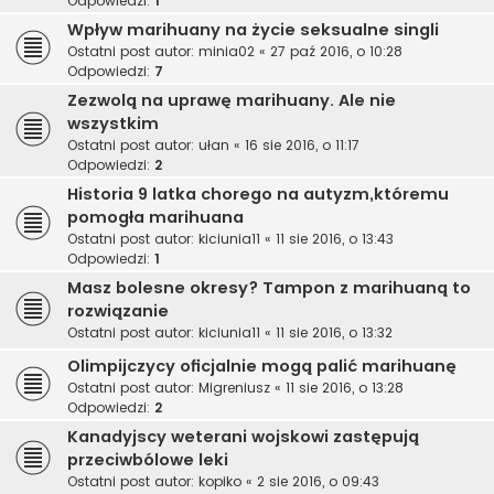
Odpowiedzi:
1
Wpływ marihuany na życie seksualne singli
Ostatni post autor:
minia02
«
27 paź 2016, o 10:28
Odpowiedzi:
7
Zezwolą na uprawę marihuany. Ale nie
wszystkim
Ostatni post autor:
ułan
«
16 sie 2016, o 11:17
Odpowiedzi:
2
Historia 9 latka chorego na autyzm,któremu
pomogła marihuana
Ostatni post autor:
kiciunia11
«
11 sie 2016, o 13:43
Odpowiedzi:
1
Masz bolesne okresy? Tampon z marihuaną to
rozwiązanie
Ostatni post autor:
kiciunia11
«
11 sie 2016, o 13:32
Olimpijczycy oficjalnie mogą palić marihuanę
Ostatni post autor:
Migreniusz
«
11 sie 2016, o 13:28
Odpowiedzi:
2
Kanadyjscy weterani wojskowi zastępują
przeciwbólowe leki
Ostatni post autor:
kopiko
«
2 sie 2016, o 09:43