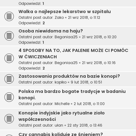
Odpowiedzi:
1
Walka o najlepsze lekarstwo w szpitalu
Ostatni post autor:
Zako
«
21 wrz 2018, o 11:12
Odpowiedzi:
2
Osoba niewidoma na haju?
Ostatni post autor:
Begoniaa25
«
21 wrz 2018, o 10:20
Odpowiedzi:
1
4 SPOSOBY NA TO, JAK PALENIE MOŻE CI POMÓC
W ĆWICZENIACH
Ostatni post autor:
Begoniaa25
«
21 wrz 2018, o 10:16
Odpowiedzi:
2
Zastosowania produktów na bazie konopi?
Ostatni post autor:
kopiko
«
9 lut 2018, o 10:51
Polska ma bardzo bogate tradycje w badaniu
konopi.
Ostatni post autor:
Michelle
«
2 lut 2018, o 11:00
Konopie indyjskie jako rytualne zioło
współczesności
Ostatni post autor:
ułan
«
22 sty 2018, o 13:46
Czy cannabis koliduje ze śnieniem?