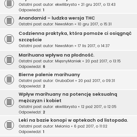
Ostatni post autor:
ekwilibrysta
«
21 gru 2017, o 13:43
Odpowiedzi:
1
Anandamid – ludzka wersja THC
Ostatni post autor:
NewsMan
«
10 gru 2017, o 15:31
Codzienna praktyka, która pomoże ci osiągnąć
szczęście
Ostatni post autor:
NewsMan
«
17 lis 2017, o 14:37
Marihuana wpływa na płodność.
Ostatni post autor:
MięsnyManiek
«
20 paź 2017, o 13:15
Odpowiedzi:
6
Bierne palenie marihuany
Ostatni post autor:
GrubaDori
«
20 paź 2017, o 09:31
Odpowiedzi:
2
Wpływ marihuany na potencję seksualną
mężczyzn i kobiet
Ostatni post autor:
ekwilibrysta
«
12 paź 2017, o 12:05
Odpowiedzi:
2
Leki na bazie konopi w aptekach od listopada.
Ostatni post autor:
Melonia
«
6 paź 2017, o 11:02
Odpowiedzi:
1