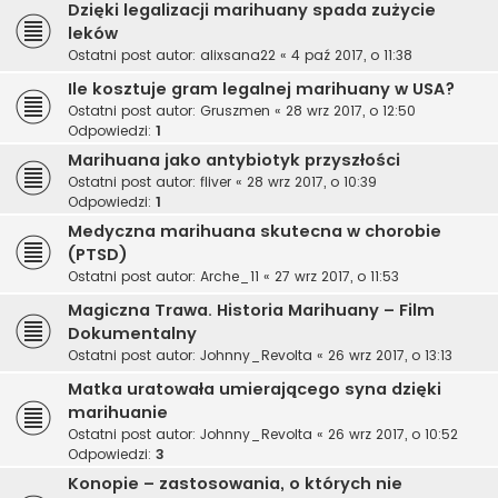
Dzięki legalizacji marihuany spada zużycie
leków
Ostatni post autor:
alixsana22
«
4 paź 2017, o 11:38
Ile kosztuje gram legalnej marihuany w USA?
Ostatni post autor:
Gruszmen
«
28 wrz 2017, o 12:50
Odpowiedzi:
1
Marihuana jako antybiotyk przyszłości
Ostatni post autor:
fliver
«
28 wrz 2017, o 10:39
Odpowiedzi:
1
Medyczna marihuana skutecna w chorobie
(PTSD)
Ostatni post autor:
Arche_11
«
27 wrz 2017, o 11:53
Magiczna Trawa. Historia Marihuany – Film
Dokumentalny
Ostatni post autor:
Johnny_Revolta
«
26 wrz 2017, o 13:13
Matka uratowała umierającego syna dzięki
marihuanie
Ostatni post autor:
Johnny_Revolta
«
26 wrz 2017, o 10:52
Odpowiedzi:
3
Konopie – zastosowania, o których nie