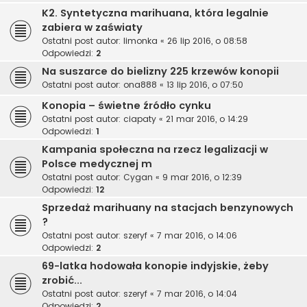
K2. Syntetyczna marihuana, która legalnie
zabiera w zaświaty
Ostatni post autor:
limonka
«
26 lip 2016, o 08:58
Odpowiedzi:
2
Na suszarce do bielizny 225 krzewów konopii
Ostatni post autor:
ona888
«
13 lip 2016, o 07:50
Konopia – świetne źródło cynku
Ostatni post autor:
ciapaty
«
21 mar 2016, o 14:29
Odpowiedzi:
1
Kampania społeczna na rzecz legalizacji w
Polsce medycznej m
Ostatni post autor:
Cygan
«
9 mar 2016, o 12:39
Odpowiedzi:
12
Sprzedaż marihuany na stacjach benzynowych
?
Ostatni post autor:
szeryf
«
7 mar 2016, o 14:06
Odpowiedzi:
2
69-latka hodowała konopie indyjskie, żeby
zrobić...
Ostatni post autor:
szeryf
«
7 mar 2016, o 14:04
Odpowiedzi:
2