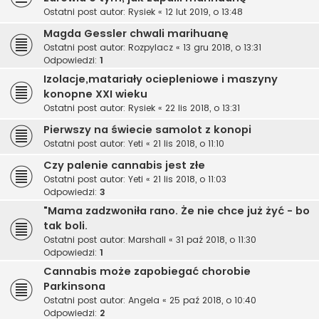
Ostatni post autor:
Rysiek
«
12 lut 2019, o 13:48
Magda Gessler chwali marihuanę
Ostatni post autor:
Rozpylacz
«
13 gru 2018, o 13:31
Odpowiedzi:
1
Izolacje,matariały ociepleniowe i maszyny
konopne XXI wieku
Ostatni post autor:
Rysiek
«
22 lis 2018, o 13:31
Pierwszy na świecie samolot z konopi
Ostatni post autor:
Yeti
«
21 lis 2018, o 11:10
Czy palenie cannabis jest złe
Ostatni post autor:
Yeti
«
21 lis 2018, o 11:03
Odpowiedzi:
3
"Mama zadzwoniła rano. Że nie chce już żyć - bo
tak boli.
Ostatni post autor:
Marshall
«
31 paź 2018, o 11:30
Odpowiedzi:
1
Cannabis może zapobiegać chorobie
Parkinsona
Ostatni post autor:
Angela
«
25 paź 2018, o 10:40
Odpowiedzi:
2