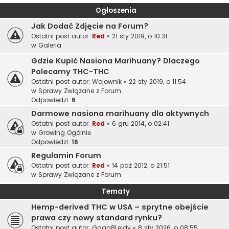
Ogłoszenia
Jak Dodać Zdjęcie na Forum?
Ostatni post autor:
Red
«
21 sty 2019, o 10:31
w
Galeria
Gdzie Kupić Nasiona Marihuany? Dlaczego
Polecamy THC-THC
Ostatni post autor:
Wojownik
«
22 sty 2019, o 11:54
w
Sprawy Związane z Forum
Odpowiedzi:
6
Darmowe nasiona marihuany dla aktywnych
Ostatni post autor:
Red
«
6 gru 2014, o 02:41
w
Growing Ogólnie
Odpowiedzi:
16
Regulamin Forum
Ostatni post autor:
Red
«
14 paź 2012, o 21:51
w
Sprawy Związane z Forum
Tematy
Hemp-derived THC w USA – sprytne obejście
prawa czy nowy standard rynku?
Ostatni post autor:
Gaga8Leidy
«
8 sty 2026, o 08:55