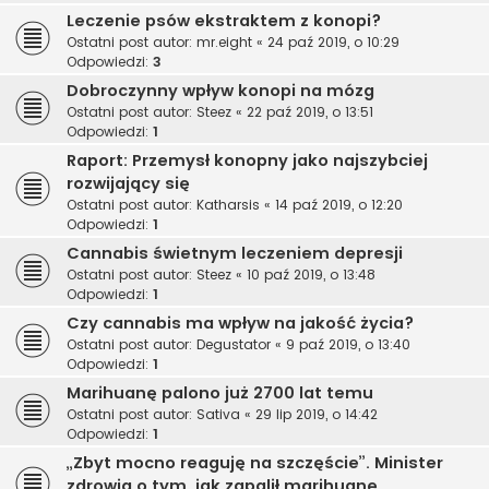
Leczenie psów ekstraktem z konopi?
Ostatni post autor:
mr.eight
«
24 paź 2019, o 10:29
Odpowiedzi:
3
Dobroczynny wpływ konopi na mózg
Ostatni post autor:
Steez
«
22 paź 2019, o 13:51
Odpowiedzi:
1
Raport: Przemysł konopny jako najszybciej
rozwijający się
Ostatni post autor:
Katharsis
«
14 paź 2019, o 12:20
Odpowiedzi:
1
Cannabis świetnym leczeniem depresji
Ostatni post autor:
Steez
«
10 paź 2019, o 13:48
Odpowiedzi:
1
Czy cannabis ma wpływ na jakość życia?
Ostatni post autor:
Degustator
«
9 paź 2019, o 13:40
Odpowiedzi:
1
Marihuanę palono już 2700 lat temu
Ostatni post autor:
Sativa
«
29 lip 2019, o 14:42
Odpowiedzi:
1
„Zbyt mocno reaguję na szczęście”. Minister
zdrowia o tym, jak zapalił marihuanę