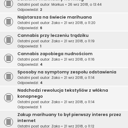
Ostatni post autor:
Markus
«
26 wrz 2018, o 13:44
Odpowiedzi:
2
Najstarsza na świecie marihuana
Ostatni post autor:
Zako
«
21 wrz 2018, o 11:20
Odpowiedzi:
6
Cannabis przy leczeniu trądziku
Ostatni post autor:
Zako
«
21 wrz 2018, o 11:19
Odpowiedzi:
1
Cannabis zapobiega nudnościom
Ostatni post autor:
Zako
«
21 wrz 2018, o 11:16
Odpowiedzi:
4
Sposoby na symptomy zespołu odstawienia
Ostatni post autor:
Zako
«
21 wrz 2018, o 11:14
Odpowiedzi:
4
Nadchodzi rewolucja tekstyliów z włókna
konopnego
Ostatni post autor:
Zako
«
21 wrz 2018, o 11:14
Odpowiedzi:
1
Zakup marihuany to był pierwszy interes przez
internet
Ostatni post autor:
Zako
«
21 wrz 2018, o 11:12