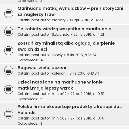
Odpowiedzi:
3
Marihuana matką wynalazków – prehistoryczni
szmuglerzy traw
Ostatni post autor:
ciapaty
«
19 gru 2016, o 14:29
Te kobiety wiedzą wszystko o marihuanie.
Ostatni post autor:
Szlachcic
«
22 lis 2016, o 14:21
Zostań kryminalistą albo oglądaj cierpienie
swoich dzieci
Ostatni post autor:
Lonely
«
8 lis 2016, o 13:24
Odpowiedzi:
4
Bogowie, zioło, uczeni
Ostatni post autor:
kaleson
«
3 lis 2016, o 13:34
Dzieci narażone na marihuanę w łonie
matki,mają lepszy wzrok
Ostatni post autor:
minia02
«
27 paź 2016, o 10:51
Odpowiedzi:
5
Polska firma eksportuje produkty z konopi do…
Holandii.
Ostatni post autor:
minia02
«
27 paź 2016, o 10:41
Odpowiedzi:
2