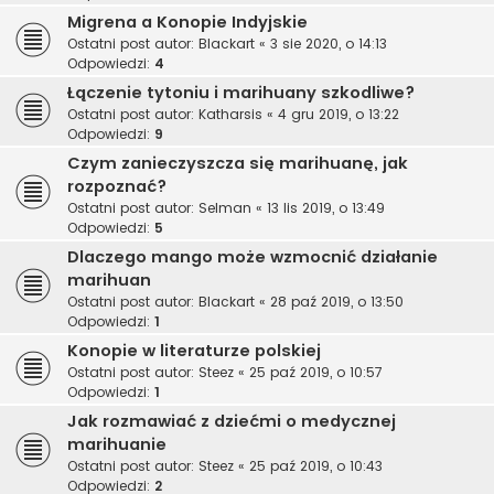
Migrena a Konopie Indyjskie
Ostatni post autor:
Blackart
«
3 sie 2020, o 14:13
Odpowiedzi:
4
Łączenie tytoniu i marihuany szkodliwe?
Ostatni post autor:
Katharsis
«
4 gru 2019, o 13:22
Odpowiedzi:
9
Czym zanieczyszcza się marihuanę, jak
rozpoznać?
Ostatni post autor:
Selman
«
13 lis 2019, o 13:49
Odpowiedzi:
5
Dlaczego mango może wzmocnić działanie
marihuan
Ostatni post autor:
Blackart
«
28 paź 2019, o 13:50
Odpowiedzi:
1
Konopie w literaturze polskiej
Ostatni post autor:
Steez
«
25 paź 2019, o 10:57
Odpowiedzi:
1
Jak rozmawiać z dziećmi o medycznej
marihuanie
Ostatni post autor:
Steez
«
25 paź 2019, o 10:43
Odpowiedzi:
2