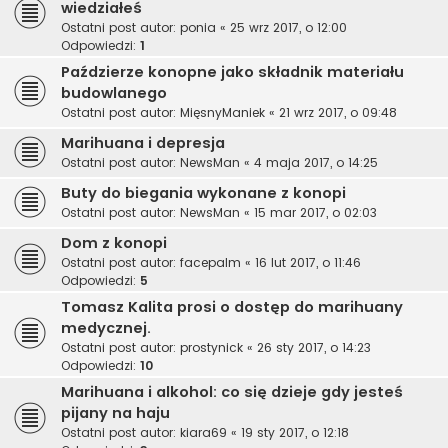
wiedziałeś
Ostatni post autor:
ponia
«
25 wrz 2017, o 12:00
Odpowiedzi:
1
Paździerze konopne jako składnik materiału
budowlanego
Ostatni post autor:
MięsnyManiek
«
21 wrz 2017, o 09:48
Marihuana i depresja
Ostatni post autor:
NewsMan
«
4 maja 2017, o 14:25
Buty do biegania wykonane z konopi
Ostatni post autor:
NewsMan
«
15 mar 2017, o 02:03
Dom z konopi
Ostatni post autor:
facepalm
«
16 lut 2017, o 11:46
Odpowiedzi:
5
Tomasz Kalita prosi o dostęp do marihuany
medycznej.
Ostatni post autor:
prostynick
«
26 sty 2017, o 14:23
Odpowiedzi:
10
Marihuana i alkohol: co się dzieje gdy jesteś
pijany na haju
Ostatni post autor:
kiara69
«
19 sty 2017, o 12:18