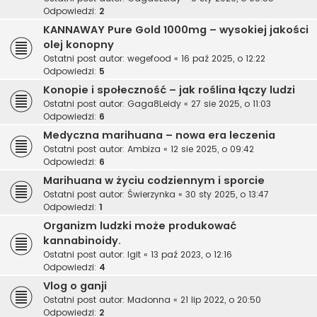
Odpowiedzi:
2
KANNAWAY Pure Gold 1000mg – wysokiej jakości
olej konopny
Ostatni post autor:
wegefood
«
16 paź 2025, o 12:22
Odpowiedzi:
5
Konopie i społeczność – jak roślina łączy ludzi
Ostatni post autor:
Gaga8Leidy
«
27 sie 2025, o 11:03
Odpowiedzi:
6
Medyczna marihuana – nowa era leczenia
Ostatni post autor:
Ambiza
«
12 sie 2025, o 09:42
Odpowiedzi:
6
Marihuana w życiu codziennym i sporcie
Ostatni post autor:
Świerzynka
«
30 sty 2025, o 13:47
Odpowiedzi:
1
Organizm ludzki może produkować
kannabinoidy.
Ostatni post autor:
Igit
«
13 paź 2023, o 12:16
Odpowiedzi:
4
Vlog o ganji
Ostatni post autor:
Madonna
«
21 lip 2022, o 20:50
Odpowiedzi:
2