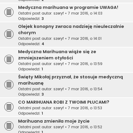
Medyczna marihuana w programie UWAGA!
Ostatni post autor:
szeryf
«
7 mar 2016, o 14:03
Odpowiedzi:
3
Olejek konopny zwraca nadzieję nieuleczalnie
chorym
Ostatni post autor:
szeryf
«
7 mar 2016, o 14:01
Odpowiedzi:
4
Medyczna Marihuana wiąże się ze
zmniejszeniem otyłości
Ostatni post autor:
szeryf
«
7 mar 2016, o 13:59
Odpowiedzi:
1
Święty Mikołaj przyznał, że stosuje medyczną
marihuanę
Ostatni post autor:
szeryf
«
7 mar 2016, o 13:54
Odpowiedzi:
3
CO MARIHUANA ROBI Z TWOIMI PŁUCAMI?
Ostatni post autor:
szeryf
«
7 mar 2016, o 13:53
Odpowiedzi:
1
Marihuana zmieniła moje życie
Ostatni post autor:
szeryf
«
7 mar 2016, o 13:52
Odpowiedzi:
1