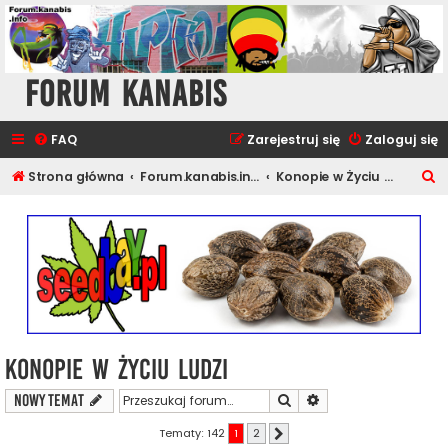
Forum Kanabis
FAQ
Zarejestruj się
Zaloguj się
S
Strona główna
Forum.kanabis.info - Ganja Tematy
Konopie w Życiu Ludzi
z
u
k
a
j
Konopie w Życiu Ludzi
Szukaj
Wyszukiwanie zaawa
NOWY TEMAT
Tematy: 142
1
2
Następna