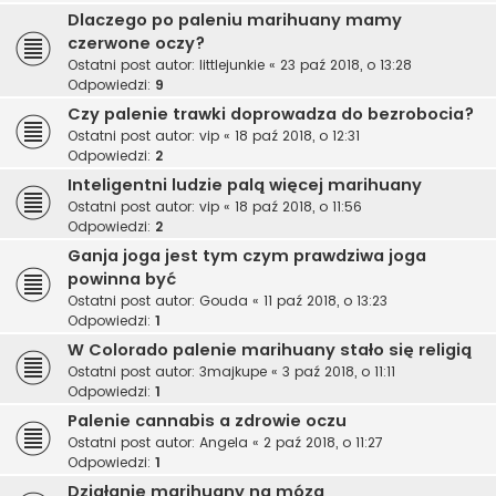
Dlaczego po paleniu marihuany mamy
czerwone oczy?
Ostatni post autor:
littlejunkie
«
23 paź 2018, o 13:28
Odpowiedzi:
9
Czy palenie trawki doprowadza do bezrobocia?
Ostatni post autor:
vip
«
18 paź 2018, o 12:31
Odpowiedzi:
2
Inteligentni ludzie palą więcej marihuany
Ostatni post autor:
vip
«
18 paź 2018, o 11:56
Odpowiedzi:
2
Ganja joga jest tym czym prawdziwa joga
powinna być
Ostatni post autor:
Gouda
«
11 paź 2018, o 13:23
Odpowiedzi:
1
W Colorado palenie marihuany stało się religią
Ostatni post autor:
3majkupe
«
3 paź 2018, o 11:11
Odpowiedzi:
1
Palenie cannabis a zdrowie oczu
Ostatni post autor:
Angela
«
2 paź 2018, o 11:27
Odpowiedzi:
1
Działanie marihuany na mózg