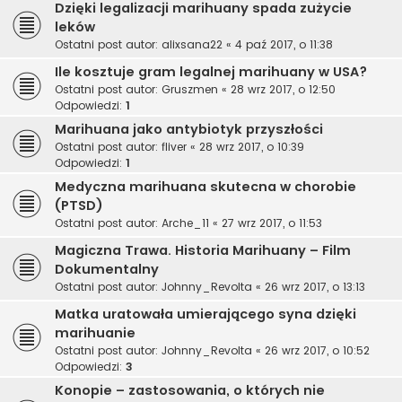
Dzięki legalizacji marihuany spada zużycie
leków
Ostatni post autor:
alixsana22
«
4 paź 2017, o 11:38
Ile kosztuje gram legalnej marihuany w USA?
Ostatni post autor:
Gruszmen
«
28 wrz 2017, o 12:50
Odpowiedzi:
1
Marihuana jako antybiotyk przyszłości
Ostatni post autor:
fliver
«
28 wrz 2017, o 10:39
Odpowiedzi:
1
Medyczna marihuana skutecna w chorobie
(PTSD)
Ostatni post autor:
Arche_11
«
27 wrz 2017, o 11:53
Magiczna Trawa. Historia Marihuany – Film
Dokumentalny
Ostatni post autor:
Johnny_Revolta
«
26 wrz 2017, o 13:13
Matka uratowała umierającego syna dzięki
marihuanie
Ostatni post autor:
Johnny_Revolta
«
26 wrz 2017, o 10:52
Odpowiedzi:
3
Konopie – zastosowania, o których nie