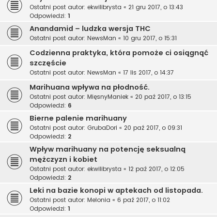
Ostatni post autor:
ekwilibrysta
«
21 gru 2017, o 13:43
Odpowiedzi:
1
Anandamid – ludzka wersja THC
Ostatni post autor:
NewsMan
«
10 gru 2017, o 15:31
Codzienna praktyka, która pomoże ci osiągnąć
szczęście
Ostatni post autor:
NewsMan
«
17 lis 2017, o 14:37
Marihuana wpływa na płodność.
Ostatni post autor:
MięsnyManiek
«
20 paź 2017, o 13:15
Odpowiedzi:
6
Bierne palenie marihuany
Ostatni post autor:
GrubaDori
«
20 paź 2017, o 09:31
Odpowiedzi:
2
Wpływ marihuany na potencję seksualną
mężczyzn i kobiet
Ostatni post autor:
ekwilibrysta
«
12 paź 2017, o 12:05
Odpowiedzi:
2
Leki na bazie konopi w aptekach od listopada.
Ostatni post autor:
Melonia
«
6 paź 2017, o 11:02
Odpowiedzi:
1