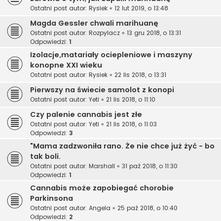
Ostatni post autor:
Rysiek
«
12 lut 2019, o 13:48
Magda Gessler chwali marihuanę
Ostatni post autor:
Rozpylacz
«
13 gru 2018, o 13:31
Odpowiedzi:
1
Izolacje,matariały ociepleniowe i maszyny
konopne XXI wieku
Ostatni post autor:
Rysiek
«
22 lis 2018, o 13:31
Pierwszy na świecie samolot z konopi
Ostatni post autor:
Yeti
«
21 lis 2018, o 11:10
Czy palenie cannabis jest złe
Ostatni post autor:
Yeti
«
21 lis 2018, o 11:03
Odpowiedzi:
3
"Mama zadzwoniła rano. Że nie chce już żyć - bo
tak boli.
Ostatni post autor:
Marshall
«
31 paź 2018, o 11:30
Odpowiedzi:
1
Cannabis może zapobiegać chorobie
Parkinsona
Ostatni post autor:
Angela
«
25 paź 2018, o 10:40
Odpowiedzi:
2