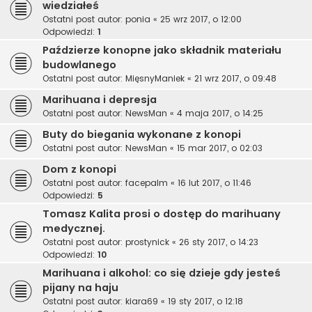
wiedziałeś
Ostatni post autor:
ponia
«
25 wrz 2017, o 12:00
Odpowiedzi:
1
Paździerze konopne jako składnik materiału
budowlanego
Ostatni post autor:
MięsnyManiek
«
21 wrz 2017, o 09:48
Marihuana i depresja
Ostatni post autor:
NewsMan
«
4 maja 2017, o 14:25
Buty do biegania wykonane z konopi
Ostatni post autor:
NewsMan
«
15 mar 2017, o 02:03
Dom z konopi
Ostatni post autor:
facepalm
«
16 lut 2017, o 11:46
Odpowiedzi:
5
Tomasz Kalita prosi o dostęp do marihuany
medycznej.
Ostatni post autor:
prostynick
«
26 sty 2017, o 14:23
Odpowiedzi:
10
Marihuana i alkohol: co się dzieje gdy jesteś
pijany na haju
Ostatni post autor:
kiara69
«
19 sty 2017, o 12:18