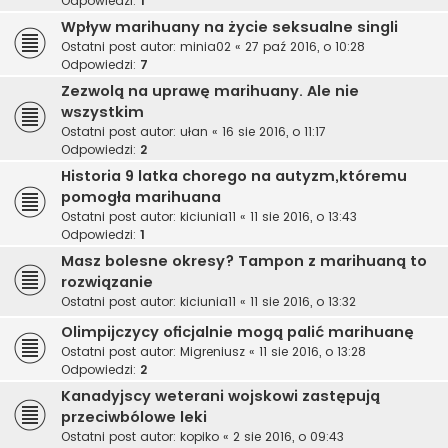
Odpowiedzi:
1
Wpływ marihuany na życie seksualne singli
Ostatni post autor:
minia02
«
27 paź 2016, o 10:28
Odpowiedzi:
7
Zezwolą na uprawę marihuany. Ale nie
wszystkim
Ostatni post autor:
ułan
«
16 sie 2016, o 11:17
Odpowiedzi:
2
Historia 9 latka chorego na autyzm,któremu
pomogła marihuana
Ostatni post autor:
kiciunia11
«
11 sie 2016, o 13:43
Odpowiedzi:
1
Masz bolesne okresy? Tampon z marihuaną to
rozwiązanie
Ostatni post autor:
kiciunia11
«
11 sie 2016, o 13:32
Olimpijczycy oficjalnie mogą palić marihuanę
Ostatni post autor:
Migreniusz
«
11 sie 2016, o 13:28
Odpowiedzi:
2
Kanadyjscy weterani wojskowi zastępują
przeciwbólowe leki
Ostatni post autor:
kopiko
«
2 sie 2016, o 09:43