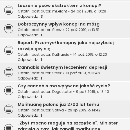
Leczenie psów ekstraktem z konopi?
Ostatni post autor:
mr.eight
«
24 paź 2019, o 10:29
Odpowiedzi:
3
Dobroczynny wpływ konopi na mózg
Ostatni post autor:
Steez
«
22 paź 2019, o 13:51
Odpowiedzi:
1
Raport: Przemysł konopny jako najszybciej
rozwijający się
Ostatni post autor:
Katharsis
«
14 paź 2019, o 12:20
Odpowiedzi:
1
Cannabis świetnym leczeniem depresji
Ostatni post autor:
Steez
«
10 paź 2019, o 13:48
Odpowiedzi:
1
Czy cannabis ma wpływ na jakość życia?
Ostatni post autor:
Degustator
«
9 paź 2019, o 13:40
Odpowiedzi:
1
Marihuanę palono już 2700 lat temu
Ostatni post autor:
Sativa
«
29 lip 2019, o 14:42
Odpowiedzi:
1
„Zbyt mocno reaguję na szczęście”. Minister
zdrowia o tym, jak zapalił marihuanę