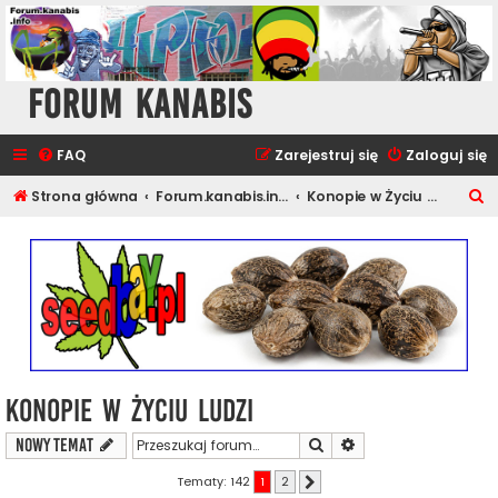
Forum Kanabis
FAQ
Zarejestruj się
Zaloguj się
S
Strona główna
Forum.kanabis.info - Ganja Tematy
Konopie w Życiu Ludzi
z
u
k
a
j
Konopie w Życiu Ludzi
Szukaj
Wyszukiwanie zaawa
NOWY TEMAT
Tematy: 142
1
2
Następna