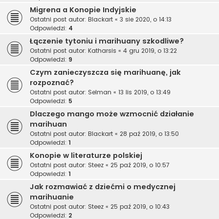
Migrena a Konopie Indyjskie
Ostatni post autor:
Blackart
«
3 sie 2020, o 14:13
Odpowiedzi:
4
Łączenie tytoniu i marihuany szkodliwe?
Ostatni post autor:
Katharsis
«
4 gru 2019, o 13:22
Odpowiedzi:
9
Czym zanieczyszcza się marihuanę, jak
rozpoznać?
Ostatni post autor:
Selman
«
13 lis 2019, o 13:49
Odpowiedzi:
5
Dlaczego mango może wzmocnić działanie
marihuan
Ostatni post autor:
Blackart
«
28 paź 2019, o 13:50
Odpowiedzi:
1
Konopie w literaturze polskiej
Ostatni post autor:
Steez
«
25 paź 2019, o 10:57
Odpowiedzi:
1
Jak rozmawiać z dziećmi o medycznej
marihuanie
Ostatni post autor:
Steez
«
25 paź 2019, o 10:43
Odpowiedzi:
2