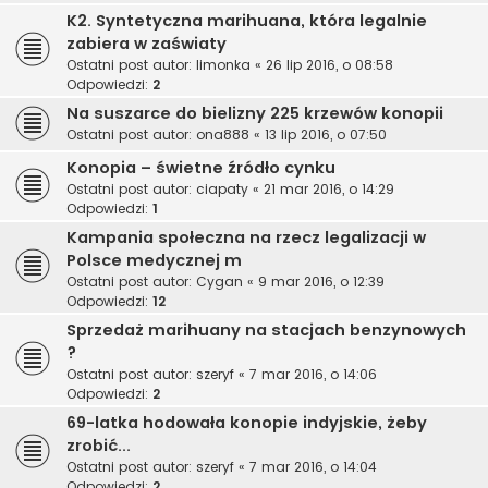
K2. Syntetyczna marihuana, która legalnie
zabiera w zaświaty
Ostatni post autor:
limonka
«
26 lip 2016, o 08:58
Odpowiedzi:
2
Na suszarce do bielizny 225 krzewów konopii
Ostatni post autor:
ona888
«
13 lip 2016, o 07:50
Konopia – świetne źródło cynku
Ostatni post autor:
ciapaty
«
21 mar 2016, o 14:29
Odpowiedzi:
1
Kampania społeczna na rzecz legalizacji w
Polsce medycznej m
Ostatni post autor:
Cygan
«
9 mar 2016, o 12:39
Odpowiedzi:
12
Sprzedaż marihuany na stacjach benzynowych
?
Ostatni post autor:
szeryf
«
7 mar 2016, o 14:06
Odpowiedzi:
2
69-latka hodowała konopie indyjskie, żeby
zrobić...
Ostatni post autor:
szeryf
«
7 mar 2016, o 14:04
Odpowiedzi:
2