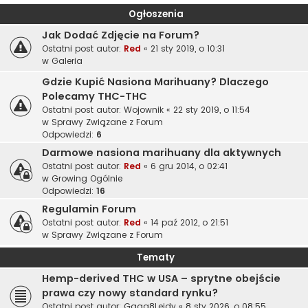
Ogłoszenia
Jak Dodać Zdjęcie na Forum?
Ostatni post autor:
Red
«
21 sty 2019, o 10:31
w
Galeria
Gdzie Kupić Nasiona Marihuany? Dlaczego
Polecamy THC-THC
Ostatni post autor:
Wojownik
«
22 sty 2019, o 11:54
w
Sprawy Związane z Forum
Odpowiedzi:
6
Darmowe nasiona marihuany dla aktywnych
Ostatni post autor:
Red
«
6 gru 2014, o 02:41
w
Growing Ogólnie
Odpowiedzi:
16
Regulamin Forum
Ostatni post autor:
Red
«
14 paź 2012, o 21:51
w
Sprawy Związane z Forum
Tematy
Hemp-derived THC w USA – sprytne obejście
prawa czy nowy standard rynku?
Ostatni post autor:
Gaga8Leidy
«
8 sty 2026, o 08:55