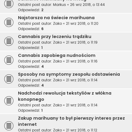
Ostatni post autor:
Markus
«
26 wrz 2018, o 13:44
Odpowiedzi:
2
Najstarsza na świecie marihuana
Ostatni post autor:
Zako
«
21 wrz 2018, o 11:20
Odpowiedzi:
6
Cannabis przy leczeniu trądziku
Ostatni post autor:
Zako
«
21 wrz 2018, o 11:19
Odpowiedzi:
1
Cannabis zapobiega nudnościom
Ostatni post autor:
Zako
«
21 wrz 2018, o 11:16
Odpowiedzi:
4
Sposoby na symptomy zespołu odstawienia
Ostatni post autor:
Zako
«
21 wrz 2018, o 11:14
Odpowiedzi:
4
Nadchodzi rewolucja tekstyliów z włókna
konopnego
Ostatni post autor:
Zako
«
21 wrz 2018, o 11:14
Odpowiedzi:
1
Zakup marihuany to był pierwszy interes przez
internet
Ostatni post autor:
Zako
«
21 wrz 2018, o 11:12