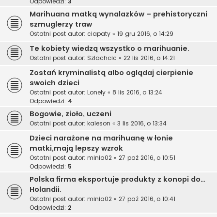
Odpowiedzi:
3
Marihuana matką wynalazków – prehistoryczni
szmuglerzy traw
Ostatni post autor:
ciapaty
«
19 gru 2016, o 14:29
Te kobiety wiedzą wszystko o marihuanie.
Ostatni post autor:
Szlachcic
«
22 lis 2016, o 14:21
Zostań kryminalistą albo oglądaj cierpienie
swoich dzieci
Ostatni post autor:
Lonely
«
8 lis 2016, o 13:24
Odpowiedzi:
4
Bogowie, zioło, uczeni
Ostatni post autor:
kaleson
«
3 lis 2016, o 13:34
Dzieci narażone na marihuanę w łonie
matki,mają lepszy wzrok
Ostatni post autor:
minia02
«
27 paź 2016, o 10:51
Odpowiedzi:
5
Polska firma eksportuje produkty z konopi do…
Holandii.
Ostatni post autor:
minia02
«
27 paź 2016, o 10:41
Odpowiedzi:
2