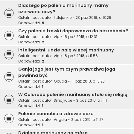
Dlaczego po paleniu marihuany mamy
czerwone oczy?
Ostatni post autor:
littlejunkie
«
23 paź 2018, o 13:28
Odpowiedzi:
9
Czy palenie trawki doprowadza do bezrobocia?
Ostatni post autor:
vip
«
18 paź 2018, o 12:31
Odpowiedzi:
2
Inteligentni ludzie palą więcej marihuany
Ostatni post autor:
vip
«
18 paź 2018, o 11:56
Odpowiedzi:
2
Ganja joga jest tym czym prawdziwa joga
powinna być
Ostatni post autor:
Gouda
«
11 paź 2018, o 13:23
Odpowiedzi:
1
W Colorado palenie marihuany stało się religią
Ostatni post autor:
3majkupe
«
3 paź 2018, o 11:11
Odpowiedzi:
1
Palenie cannabis a zdrowie oczu
Ostatni post autor:
Angela
«
2 paź 2018, o 11:27
Odpowiedzi:
1
Działanie marihuany na mózg