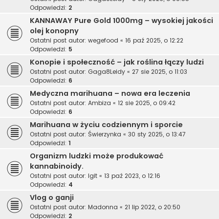
Odpowiedzi:
2
KANNAWAY Pure Gold 1000mg – wysokiej jakości
olej konopny
Ostatni post autor:
wegefood
«
16 paź 2025, o 12:22
Odpowiedzi:
5
Konopie i społeczność – jak roślina łączy ludzi
Ostatni post autor:
Gaga8Leidy
«
27 sie 2025, o 11:03
Odpowiedzi:
6
Medyczna marihuana – nowa era leczenia
Ostatni post autor:
Ambiza
«
12 sie 2025, o 09:42
Odpowiedzi:
6
Marihuana w życiu codziennym i sporcie
Ostatni post autor:
Świerzynka
«
30 sty 2025, o 13:47
Odpowiedzi:
1
Organizm ludzki może produkować
kannabinoidy.
Ostatni post autor:
Igit
«
13 paź 2023, o 12:16
Odpowiedzi:
4
Vlog o ganji
Ostatni post autor:
Madonna
«
21 lip 2022, o 20:50
Odpowiedzi:
2