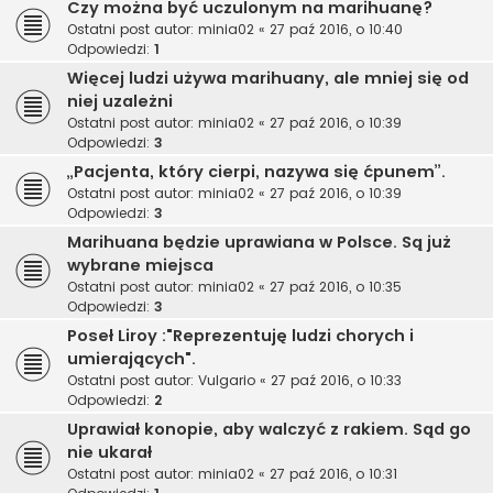
Czy można być uczulonym na marihuanę?
Ostatni post autor:
minia02
«
27 paź 2016, o 10:40
Odpowiedzi:
1
Więcej ludzi używa marihuany, ale mniej się od
niej uzależni
Ostatni post autor:
minia02
«
27 paź 2016, o 10:39
Odpowiedzi:
3
„Pacjenta, który cierpi, nazywa się ćpunem”.
Ostatni post autor:
minia02
«
27 paź 2016, o 10:39
Odpowiedzi:
3
Marihuana będzie uprawiana w Polsce. Są już
wybrane miejsca
Ostatni post autor:
minia02
«
27 paź 2016, o 10:35
Odpowiedzi:
3
Poseł Liroy :"Reprezentuję ludzi chorych i
umierających".
Ostatni post autor:
Vulgario
«
27 paź 2016, o 10:33
Odpowiedzi:
2
Uprawiał konopie, aby walczyć z rakiem. Sąd go
nie ukarał
Ostatni post autor:
minia02
«
27 paź 2016, o 10:31