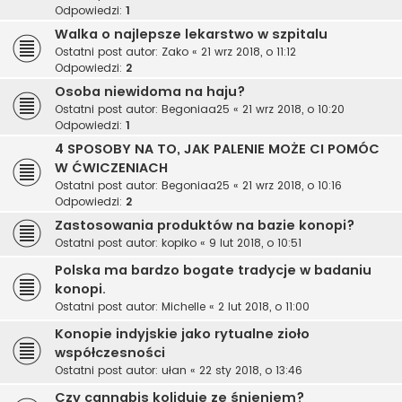
Odpowiedzi:
1
Walka o najlepsze lekarstwo w szpitalu
Ostatni post autor:
Zako
«
21 wrz 2018, o 11:12
Odpowiedzi:
2
Osoba niewidoma na haju?
Ostatni post autor:
Begoniaa25
«
21 wrz 2018, o 10:20
Odpowiedzi:
1
4 SPOSOBY NA TO, JAK PALENIE MOŻE CI POMÓC
W ĆWICZENIACH
Ostatni post autor:
Begoniaa25
«
21 wrz 2018, o 10:16
Odpowiedzi:
2
Zastosowania produktów na bazie konopi?
Ostatni post autor:
kopiko
«
9 lut 2018, o 10:51
Polska ma bardzo bogate tradycje w badaniu
konopi.
Ostatni post autor:
Michelle
«
2 lut 2018, o 11:00
Konopie indyjskie jako rytualne zioło
współczesności
Ostatni post autor:
ułan
«
22 sty 2018, o 13:46
Czy cannabis koliduje ze śnieniem?