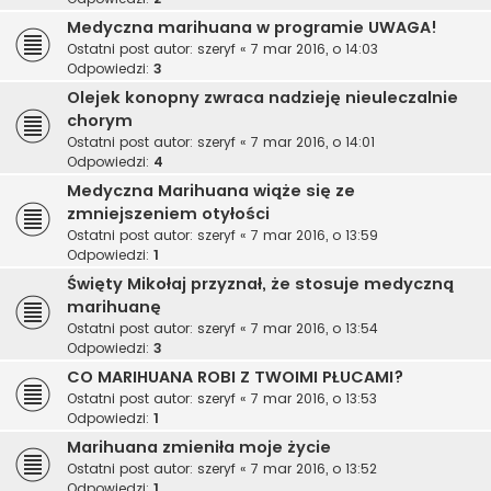
Medyczna marihuana w programie UWAGA!
Ostatni post autor:
szeryf
«
7 mar 2016, o 14:03
Odpowiedzi:
3
Olejek konopny zwraca nadzieję nieuleczalnie
chorym
Ostatni post autor:
szeryf
«
7 mar 2016, o 14:01
Odpowiedzi:
4
Medyczna Marihuana wiąże się ze
zmniejszeniem otyłości
Ostatni post autor:
szeryf
«
7 mar 2016, o 13:59
Odpowiedzi:
1
Święty Mikołaj przyznał, że stosuje medyczną
marihuanę
Ostatni post autor:
szeryf
«
7 mar 2016, o 13:54
Odpowiedzi:
3
CO MARIHUANA ROBI Z TWOIMI PŁUCAMI?
Ostatni post autor:
szeryf
«
7 mar 2016, o 13:53
Odpowiedzi:
1
Marihuana zmieniła moje życie
Ostatni post autor:
szeryf
«
7 mar 2016, o 13:52
Odpowiedzi:
1