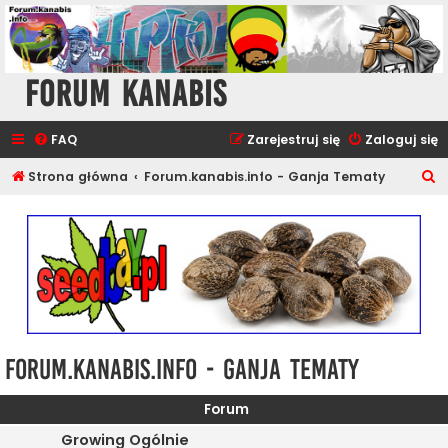
Forum Kanabis
FAQ
Zarejestruj się
Zaloguj się
S
Strona główna
Forum.kanabis.info - Ganja Tematy
z
u
k
a
j
Forum.kanabis.info - Ganja Tematy
Forum
Growing Ogólnie