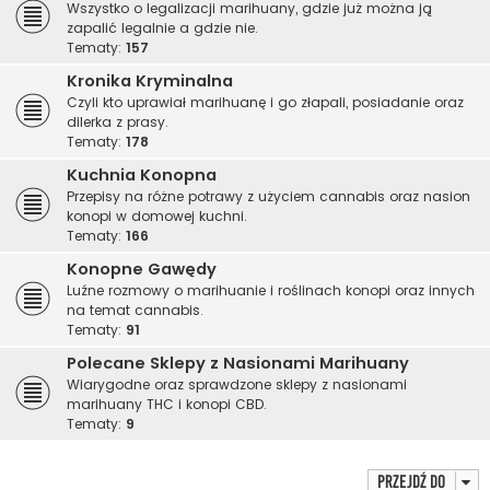
Wszystko o legalizacji marihuany, gdzie już można ją
zapalić legalnie a gdzie nie.
Tematy:
157
Kronika Kryminalna
Czyli kto uprawiał marihuanę i go złapali, posiadanie oraz
dilerka z prasy.
Tematy:
178
Kuchnia Konopna
Przepisy na różne potrawy z użyciem cannabis oraz nasion
konopi w domowej kuchni.
Tematy:
166
Konopne Gawędy
Luźne rozmowy o marihuanie i roślinach konopi oraz innych
na temat cannabis.
Tematy:
91
Polecane Sklepy z Nasionami Marihuany
Wiarygodne oraz sprawdzone sklepy z nasionami
marihuany THC i konopi CBD.
Tematy:
9
Przejdź do