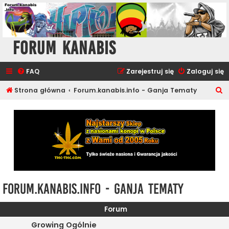
Forum Kanabis
FAQ
Zarejestruj się
Zaloguj się
S
Strona główna
Forum.kanabis.info - Ganja Tematy
z
u
k
a
j
Forum.kanabis.info - Ganja Tematy
Forum
Growing Ogólnie