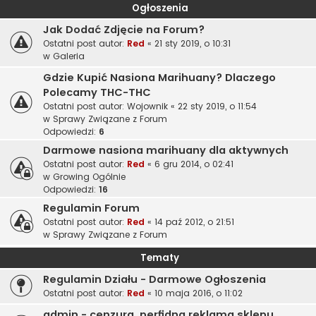
Ogłoszenia
Jak Dodać Zdjęcie na Forum?
Ostatni post autor:
Red
«
21 sty 2019, o 10:31
w
Galeria
Gdzie Kupić Nasiona Marihuany? Dlaczego
Polecamy THC-THC
Ostatni post autor:
Wojownik
«
22 sty 2019, o 11:54
w
Sprawy Związane z Forum
Odpowiedzi:
6
Darmowe nasiona marihuany dla aktywnych
Ostatni post autor:
Red
«
6 gru 2014, o 02:41
w
Growing Ogólnie
Odpowiedzi:
16
Regulamin Forum
Ostatni post autor:
Red
«
14 paź 2012, o 21:51
w
Sprawy Związane z Forum
Tematy
Regulamin Działu - Darmowe Ogłoszenia
Ostatni post autor:
Red
«
10 maja 2016, o 11:02
admin - cenzura, perfidna reklama sklepu