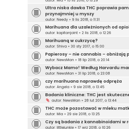
autor:
Mia
»
15 lis 2018, o 13:29
Ultra niska dawka THC poprawia pam
przynajmniej u myszy
autor:
Needy
»
9 lis 2018, o 11:31
Marihuana dla uzależnionych od opi
autor:
kapitanjoint
»
2 lis 2018, o 12:26
Marihuaną w cukrzycę?
autor:
Shiva
»
30 sty 2017, o 15:00
Papierosy – nie cannabis – obniżają 
autor:
NewsMan
»
18 lip 2018, o 20:14
Wybacz Mamo! Według Harvardu mar
autor:
NewsMan
»
31 lip 2018, o 23:08
czy marihuana naprawdę odpręża
autor:
Angela
»
9 sie 2018, o 13:45
Badania kliniczne: THC jest skuteczn
autor:
NewsMan
»
28 lut 2017, o 13:44
THC może pozostawać w mleku matki
autor:
Mia
»
29 sie 2018, o 13:25
Czy są badania z kannabinoidami w r
autor:
littlejunkie
»
17 wrz 2018, o 10:26