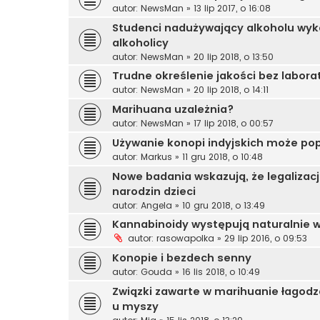
autor:
NewsMan
»
13 lip 2017, o 16:08
Studenci nadużywający alkoholu wyk
alkoholicy
autor:
NewsMan
»
20 lip 2018, o 13:50
Trudne określenie jakości bez labor
autor:
NewsMan
»
20 lip 2018, o 14:11
Marihuana uzależnia?
autor:
NewsMan
»
17 lip 2018, o 00:57
Używanie konopi indyjskich może po
autor:
Markus
»
11 gru 2018, o 10:48
Nowe badania wskazują, że legalizac
narodzin dzieci
autor:
Angela
»
10 gru 2018, o 13:49
Kannabinoidy występują naturalnie w
autor:
rasowapolka
»
29 lip 2016, o 09:53
Konopie i bezdech senny
autor:
Gouda
»
16 lis 2018, o 10:49
Związki zawarte w marihuanie łagodz
u myszy