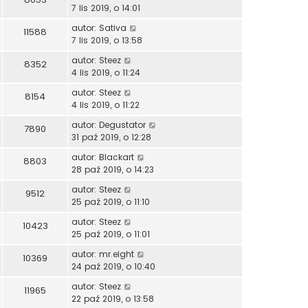
7 lis 2019, o 14:01
autor:
Sativa
11588
7 lis 2019, o 13:58
autor:
Steez
8352
4 lis 2019, o 11:24
autor:
Steez
8154
4 lis 2019, o 11:22
autor:
Degustator
7890
31 paź 2019, o 12:28
autor:
Blackart
8803
28 paź 2019, o 14:23
autor:
Steez
9512
25 paź 2019, o 11:10
autor:
Steez
10423
25 paź 2019, o 11:01
autor:
mr.eight
10369
24 paź 2019, o 10:40
autor:
Steez
11965
22 paź 2019, o 13:58