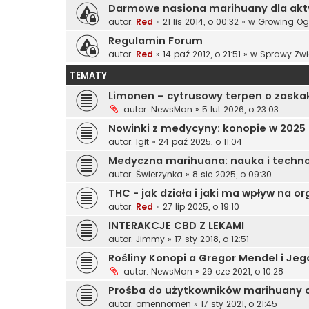
Darmowe nasiona marihuany dla ak
autor:
Red
»
21 lis 2014, o 00:32
» w
Growing Og
Regulamin Forum
autor:
Red
»
14 paź 2012, o 21:51
» w
Sprawy Zwi
TEMATY
Limonen – cytrusowy terpen o zaska
autor:
NewsMan
»
5 lut 2026, o 23:03
Nowinki z medycyny: konopie w 2025
autor:
Igit
»
24 paź 2025, o 11:04
Medyczna marihuana: nauka i technol
autor:
Świerzynka
»
8 sie 2025, o 09:30
THC - jak działa i jaki ma wpływ na o
autor:
Red
»
27 lip 2025, o 19:10
INTERAKCJE CBD Z LEKAMI
autor:
Jimmy
»
17 sty 2018, o 12:51
Rośliny Konopi a Gregor Mendel i Je
autor:
NewsMan
»
29 cze 2021, o 10:28
Prośba do użytkowników marihuany o
autor:
omennomen
»
17 sty 2021, o 21:45