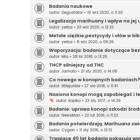
Badania naukowe
autor:
Degustator
»
10 wrz 2020, o 11:30
Legalizacja marihuany i wpływ na jej
autor:
yerba
»
23 wrz 2020, o 12:33
Metale ciężkie,pestycydy i ołów w bi
autor:
yerba
»
8 wrz 2020, o 09:26
Waporyzacja: badanie dotyczące bez
autor:
Mia
»
28 lis 2018, o 13:25
THCP silniejszy od THC
autor:
Jamoto
»
21 sty 2020, o 14:08
Co nowego w konopnych badaniach?
autor:
littlejunkie
»
27 sie 2018, o 11:41
Nasiona konopi mogą zapobiegać i le
autor:
kopiko
»
23 sty 2017, o 14:29
Badanie: uprawa konopi szkodzi śro
autor:
NewsMan
»
22 lut 2016, o 11:22
Badania potwierdzają: Marihuana zw
autor:
Cygan
»
11 sty 2016, o 13:13
Trwające 40 lat badania pokazują wp