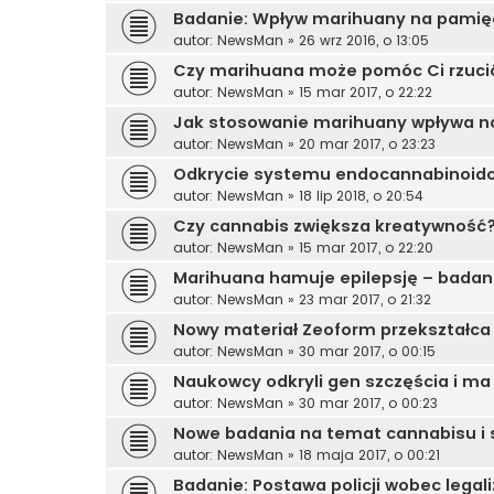
Badanie: Wpływ marihuany na pamię
autor:
NewsMan
»
26 wrz 2016, o 13:05
Czy marihuana może pomóc Ci rzuci
autor:
NewsMan
»
15 mar 2017, o 22:22
Jak stosowanie marihuany wpływa 
autor:
NewsMan
»
20 mar 2017, o 23:23
Odkrycie systemu endocannabinoid
autor:
NewsMan
»
18 lip 2018, o 20:54
Czy cannabis zwiększa kreatywność
autor:
NewsMan
»
15 mar 2017, o 22:20
Marihuana hamuje epilepsję – badan
autor:
NewsMan
»
23 mar 2017, o 21:32
Nowy materiał Zeoform przekształca
autor:
NewsMan
»
30 mar 2017, o 00:15
Naukowcy odkryli gen szczęścia i ma
autor:
NewsMan
»
30 mar 2017, o 00:23
Nowe badania na temat cannabisu i s
autor:
NewsMan
»
18 maja 2017, o 00:21
Badanie: Postawa policji wobec legal