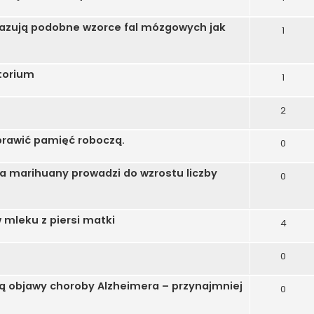
azują podobne wzorce fal mózgowych jak
1
atorium
1
2
prawić pamięć roboczą.
0
ja marihuany prowadzi do wzrostu liczby
0
 mleku z piersi matki
4
0
ą objawy choroby Alzheimera – przynajmniej
0