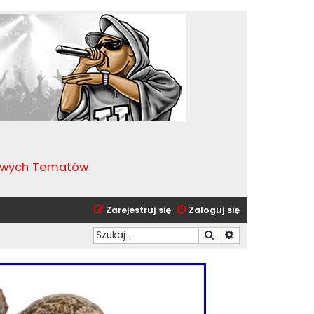
kawych Tematów
Zarejestruj się
Zaloguj się
Szukaj
Wyszukiwanie zaa