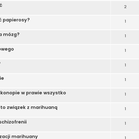
ć
2
ć papierosy?
1
na mózg?
1
owego
1
?
1
ie
1
 konopie w prawie wszystko
1
 to związek z marihuaną
1
chizofrenii
1
izacji marihuany
1