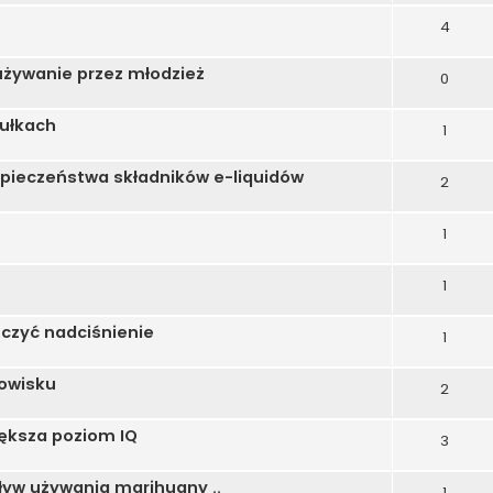
4
 używanie przez młodzież
0
bułkach
1
pieczeństwa składników e-liquidów
2
1
1
czyć nadciśnienie
1
dowisku
2
iększa poziom IQ
3
ływ używania marihuany ..
1