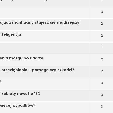
3
ając z marihuany stajesz się mądrzejszy
2
nteligencja
2
1
enia mózgu po udarze
2
 przeziębienia – pomaga czy szkodzi?
2
?
3
i kobiety nawet o 18%
3
 więcej wypadków?
3