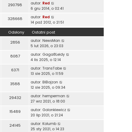
autor:
Red
290798
6 gru 2014, o 02:41
autor:
Red
328668
14 paź 2012, o 21:51
Odsłony
Ostatni post
autor:
NewsMan
2856
5 lut 2026, o 23:03
autor:
Gaga8Leidy
8087
4 lis 2025, o 12:14
autor:
TransTabe
6371
13 sie 2025, o 11:59
autor:
BiBajzon
3588
12 sie 2025, o 09:34
autor:
hemperman
29432
27 wrz 2021, o 18:00
autor:
Golonkiewicz
15489
20 lip 2021, o 21:24
autor:
Kolumb
24145
25 sty 2021, o 14:23