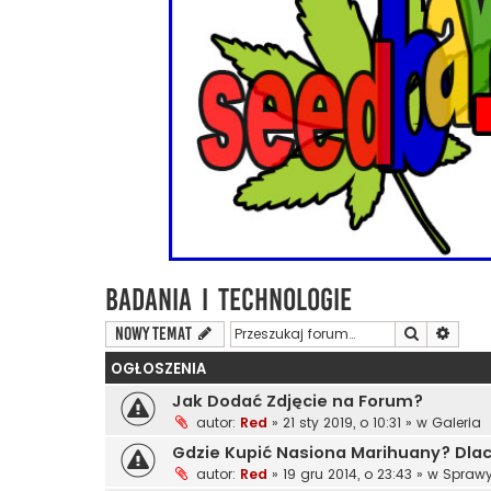
Badania i Technologie
Szukaj
Wyszu
NOWY TEMAT
OGŁOSZENIA
Jak Dodać Zdjęcie na Forum?
autor:
Red
»
21 sty 2019, o 10:31
» w
Galeria
Gdzie Kupić Nasiona Marihuany? Dl
autor:
Red
»
19 gru 2014, o 23:43
» w
Sprawy