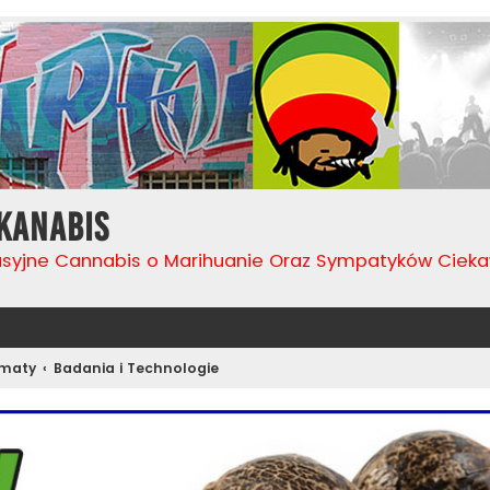
Kanabis
usyjne Cannabis o Marihuanie Oraz Sympatyków Cie
ematy
Badania i Technologie