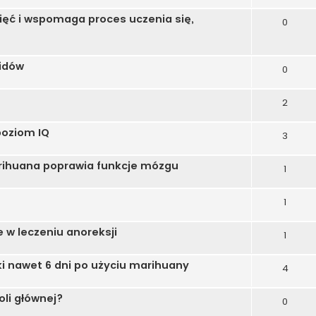
ięć i wspomaga proces uczenia się,
0
oidów
0
2
poziom IQ
3
ihuana poprawia funkcje mózgu
1
1
e w leczeniu anoreksji
1
 nawet 6 dni po użyciu marihuany
4
oli głównej?
0