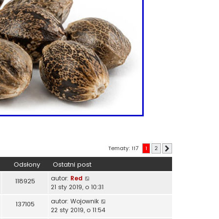
Tematy: 117
1
2
Następna
Odsłony
Ostatni post
autor:
Red
118925
21 sty 2019, o 10:31
autor:
Wojownik
137105
22 sty 2019, o 11:54