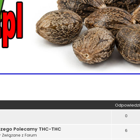
kiwanie zaawansowane
Odpowiedzi
0
aczego Polecamy THC-THC
6
 Związane z Forum