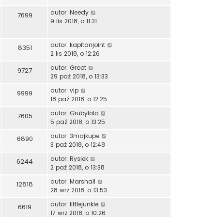
autor:
Needy
7699
9 lis 2018, o 11:31
autor:
kapitanjoint
8351
2 lis 2018, o 12:26
autor:
Groot
9727
29 paź 2018, o 13:33
autor:
vip
9999
18 paź 2018, o 12:25
autor:
Grubylolo
7605
5 paź 2018, o 13:25
autor:
3majkupe
6890
3 paź 2018, o 12:48
autor:
Rysiek
6244
2 paź 2018, o 13:38
autor:
Marshall
12818
28 wrz 2018, o 13:53
autor:
littlejunkie
6619
17 wrz 2018, o 10:26