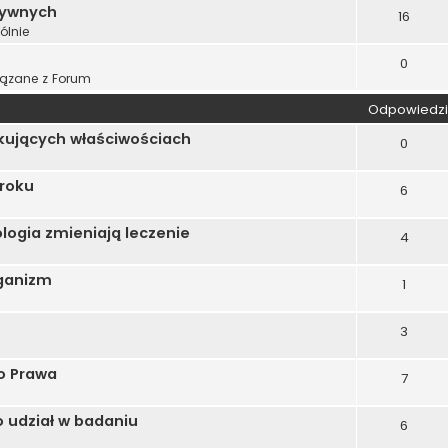
tywnych
16
ólnie
0
ązane z Forum
Odpowiedzi
kujących właściwościach
0
 roku
6
ogia zmieniają leczenie
4
rganizm
1
3
go Prawa
7
 udział w badaniu
6