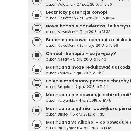
autor:
Vulgario
»
27 paź 2016, o 10:36
Leczniczy potencjał konopi
autor:
Gruszmen
»
28 wrz 2016, o 10:24
Nowe badanie potwierdza, że korzyst
autor:
NewsMan
»
17 lip 2018, o 13:32
Badania naukowe: cannabis a niska i
autor:
NewsMan
»
28 maja 2018, o 15:56
Chmiel i konopie – co je łączy?
autor:
Needy
»
5 gru 2018, o 10:48
Marihuana może redukować uszkodz
autor:
kopiko
»
7 gru 2017, o 10:50
Palenie marihuany podczas choroby i
autor:
Angela
»
12 paź 2018, o 11:41
Marihuana nie powoduje schizofrenii
autor:
littlejunkie
»
4 wrz 2018, o 13:45
Marihuana ujędrnia i powiększa piers
autor:
Bristol
»
6 gru 2016, o 14:15
Marihuana vs Alkohol – co powoduje
autor:
prostynick
»
4 gru 2017, o 13:18