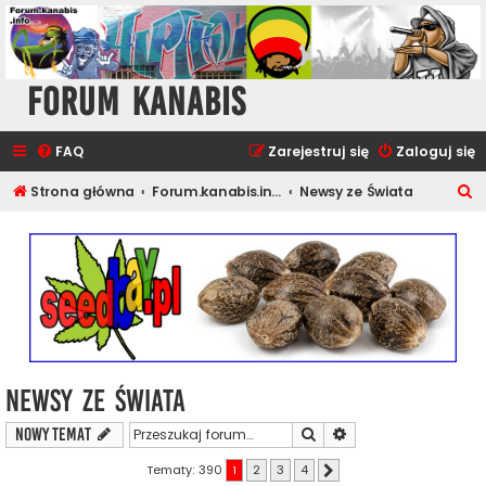
Forum Kanabis
FAQ
Zarejestruj się
Zaloguj się
S
Strona główna
Forum.kanabis.info - Cannabis Tematy
Newsy ze Świata
z
u
k
a
j
Newsy ze Świata
Szukaj
Wyszukiwanie zaawa
NOWY TEMAT
Tematy: 390
1
2
3
4
Następna