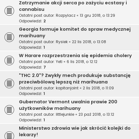
Zatrzymanie akcji serca po zażyciu ecstasy i
cannabisu
Ostatni post autor:
Rozpylacz
«
13 gru 2018, o 13:29
Odpowiedzi:
2
Georgia formuje komitet do spraw medycznej
marihuany
Ostatni post autor:
Rysiek
«
22 lis 2018, o 13:08
Odpowiedzi:
1
W Harare rozprzestrzenia się epidemia cholery
Ostatni post autor:
Yeti
«
6 lis 2018, o 12:12
Odpowiedzi:
7
"THC 2.0"? Zwykły mech produkuje substancję
przeciwbólową lepszą niż marihuana
Ostatni post autor:
kapitanjoint
«
2 lis 2018, o 11:09
Odpowiedzi:
1
Gubernator Vermont uwalnia prawie 200
użytkowników marihuany
Ostatni post autor:
littlejunkie
«
23 paź 2018, o 13:12
Odpowiedzi:
1
Ministerstwo zdrowia wie jak skrócić kolejki do
lekarzy!