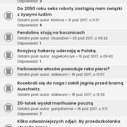
Odpowiedzi:
3
Do 2050 roku seks roboty zastąpią nam związki
z żywymi ludźm
Ostatni post autor:
Krishna
«
31 paź 2017, o 11:37
Odpowiedzi:
6
Pendolino stoją na bocznicach
Ostatni post autor:
GrubaDori
«
20 paź 2017, o 09:22
Odpowiedzi:
1
Rosyjscy hakerzy uderzają w Polskę.
Ostatni post autor:
Jagiellończyk
«
19 paź 2017, o 09:42
Odpowiedzi:
1
Farbowanie włosów powoduje raka piersi?
Ostatni post autor:
dzikiwonż
«
18 paź 2017, o 13:57
Rozebrali się do naga i zabili jagnię przed bramą
Auschwitz.
Ostatni post autor:
dzikiwonż
«
18 paź 2017, o 13:39
20-latek wysłał marihuane pocztą
Ostatni post autor:
ganjafarmer
«
18 paź 2017, o 11:11
Odpowiedzi:
7
Kilka odważniejszych zdjęć. By przedszkolanka