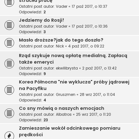
straciła pracę
Ostatni post autor:
Vader
«
17 paź 2017, o 10:37
Odpowiedzi:
2
Jedziemy do Rosji!
Ostatni post autor:
Vader
«
17 paź 2017, o 10:36
Odpowiedzi:
3
Masło droższe?jak do tego doszło?
Ostatni post autor:
Nick
«
4 paź 2017, o 09:22
Rząd szykuje nową opłatę medialną. Zapłacą
także emeryci
Ostatni post autor:
ekwilibrysta
«
2 paź 2017, o 13:42
Odpowiedzi:
9
Korea Północna "nie wyklucza" próby jądrowej
na Pacyfiku
Ostatni post autor:
Gruszmen
«
28 wrz 2017, o 11:04
Odpowiedzi:
4
Co sny mówią o naszych emocjach
Ostatni post autor:
Albatros
«
25 wrz 2017, o 11:20
Odpowiedzi:
23
Zamieszanie wokół odcinkowego pomiaru
prędkości