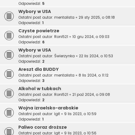
Odpowiedzi:
5
Wybory w USA
Ostatni post autor:
mentalista
«
29 sty 2025, o 08:18
Odpowiedzi:
1
Czyste powietrze
Ostatni post autor:
Roni521
«
10 gru 2024, o 09:03
Odpowiedzi:
6
Wybory w USA
Ostatni post autor:
Świerzynka
«
22 lis 2024, o 10:53
Odpowiedzi:
2
Areszt dla BUDDY
Ostatni post autor:
mentalista
«
8 lis 2024, o 11:12
Odpowiedzi:
3
Alkohol w tubkach
Ostatni post autor:
Roni521
«
21 paź 2024, o 09:08
Odpowiedzi:
2
Wojna izraelsko-arabskie
Ostatni post autor:
Igit
«
9 lis 2023, o 10:59
Odpowiedzi:
1
Paliwo coraz droższe
Ostatni post autor:
Igit
«
9 lis 2023, o 10:56