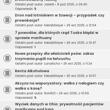
Ostatni post autor:
Jaskół
«
8 paź 2025, o 09:40
Odpowiedzi:
5
Dron nad lotniskiem w Szwecji – przypadek czy
prowokacja?
Ostatni post autor:
KebabSlayer
«
29 wrz 2025, o 12:54
7 powodów, dla których rząd Tuska błądzi w
sprawie marihuany
Ostatni post autor:
KebabSlayer
«
26 wrz 2025, o 10:47
Odpowiedzi:
1
Nowe przepisy dla właścicieli psów: zakaz
trzymania pupili na łańcuchu
Ostatni post autor:
LunarEcho
«
25 wrz 2025, o 11:24
Renta Alkoholowa
Ostatni post autor:
KebabSlayer
«
25 wrz 2025, o 10:57
Akcyza na waporyzatory: walka z nałogiem czy
walka o kasę?
Ostatni post autor:
Roni521
«
24 wrz 2025, o 10:59
Odpowiedzi:
5
Wyciek danych w Ohio: prywatność pacjentów
marihuany pod lupą