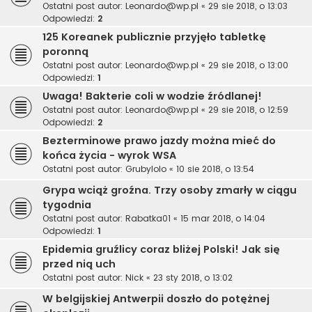
Ostatni post autor:
Leonardo@wp.pl
«
29 sie 2018, o 13:03
Odpowiedzi:
2
125 Koreanek publicznie przyjęło tabletkę
poronną
Ostatni post autor:
Leonardo@wp.pl
«
29 sie 2018, o 13:00
Odpowiedzi:
1
Uwaga! Bakterie coli w wodzie źródlanej!
Ostatni post autor:
Leonardo@wp.pl
«
29 sie 2018, o 12:59
Odpowiedzi:
2
Bezterminowe prawo jazdy można mieć do
końca życia - wyrok WSA
Ostatni post autor:
Grubylolo
«
10 sie 2018, o 13:54
Grypa wciąż groźna. Trzy osoby zmarły w ciągu
tygodnia
Ostatni post autor:
Rabatka01
«
15 mar 2018, o 14:04
Odpowiedzi:
1
Epidemia gruźlicy coraz bliżej Polski! Jak się
przed nią uch
Ostatni post autor:
Nick
«
23 sty 2018, o 13:02
W belgijskiej Antwerpii doszło do potężnej