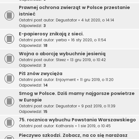
Prawnej ochrona zwierząt w Polsce przestanie
istnieć
Ostatni post autor:
Degustator
«
4 lut 2020, o 14:14
Odpowiedzi:
3
E-papierosy znikają z sieci.
Ostatni post autor:
yerba
«
16 sty 2020, o 11:54
Odpowiedzi:
18
Wojna o aborcję wybuchnie jesienią
Ostatni post autor:
Steez
«
13 gru 2019, o 10:42
Odpowiedzi:
3
PiS znów zwycięża
Ostatni post autor:
Enjoyment
«
11 gru 2019, o 11:20
Odpowiedzi:
14
Smog w Polsce. Dziś mamy najgorsze powietrze
w Europie
Ostatni post autor:
Degustator
«
9 paź 2019, o 11:39
Odpowiedzi:
15
75. rocznica wybuchu Powstania Warszawskiego
Ostatni post autor:
Katharsis
«
1 sie 2019, o 10:45
Pieczywo szkodzi. Zobacz, na co się narażasz