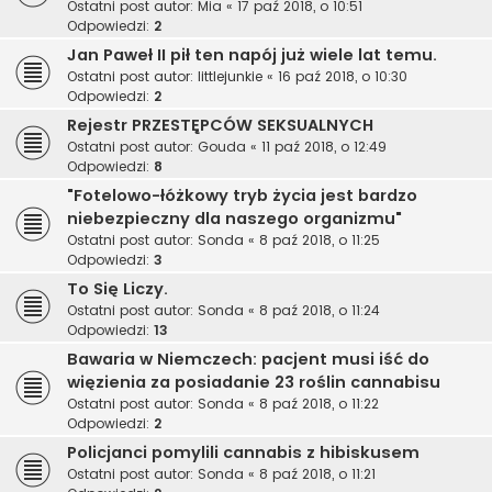
Ostatni post autor:
Mia
«
17 paź 2018, o 10:51
Odpowiedzi:
2
Jan Paweł II pił ten napój już wiele lat temu.
Ostatni post autor:
littlejunkie
«
16 paź 2018, o 10:30
Odpowiedzi:
2
Rejestr PRZESTĘPCÓW SEKSUALNYCH
Ostatni post autor:
Gouda
«
11 paź 2018, o 12:49
Odpowiedzi:
8
"Fotelowo-łóżkowy tryb życia jest bardzo
niebezpieczny dla naszego organizmu"
Ostatni post autor:
Sonda
«
8 paź 2018, o 11:25
Odpowiedzi:
3
To Się Liczy.
Ostatni post autor:
Sonda
«
8 paź 2018, o 11:24
Odpowiedzi:
13
Bawaria w Niemczech: pacjent musi iść do
więzienia za posiadanie 23 roślin cannabisu
Ostatni post autor:
Sonda
«
8 paź 2018, o 11:22
Odpowiedzi:
2
Policjanci pomylili cannabis z hibiskusem
Ostatni post autor:
Sonda
«
8 paź 2018, o 11:21