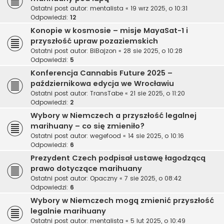
Ostatni post autor:
mentalista
«
19 wrz 2025, o 10:31
Odpowiedzi:
12
Konopie w kosmosie – misje MayaSat-1 i
przyszłość upraw pozaziemskich
Ostatni post autor:
BiBajzon
«
28 sie 2025, o 10:28
Odpowiedzi:
5
Konferencja Cannabis Future 2025 –
październikowa edycja we Wrocławiu
Ostatni post autor:
TransTabe
«
21 sie 2025, o 11:20
Odpowiedzi:
2
Wybory w Niemczech a przyszłość legalnej
marihuany – co się zmieniło?
Ostatni post autor:
wegefood
«
14 sie 2025, o 10:16
Odpowiedzi:
6
Prezydent Czech podpisał ustawę łagodzącą
prawo dotyczące marihuany
Ostatni post autor:
Opaczny
«
7 sie 2025, o 08:42
Odpowiedzi:
6
Wybory w Niemczech mogą zmienić przyszłość
legalnie marihuany
Ostatni post autor:
mentalista
«
5 lut 2025, o 10:49