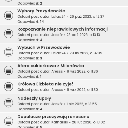
Odpowiedzi:
2
Wybory Prezydenckie
Ostatni post autor:
Lalaa24
«
26 paź 2023, o 12:37
Odpowiedzi:
14
Rozpoznanie nieprawidłowych informacji
Ostatni post autor:
Jaskół
«
23 paź 2023, o 13:13
Odpowiedzi:
4
Wybuch w Przewodowie
Ostatni post autor:
Lalaa24
«
29 lis 2022, o 14:09
Odpowiedzi:
3
Afera cukierkowa z Milanówka
Ostatni post autor:
Aresss
«
9 wrz 2022, o 11:36
Odpowiedzi:
1
Królowa Elżbieta nie żyje!
Ostatni post autor:
Aresss
«
9 wrz 2022, o 11:30
Nadeszły upały
Ostatni post autor:
Jaskół
«
1 sie 2022, o 13:55
Odpowiedzi:
4
Dopalacze przeżywają renesans
Ostatni post autor:
Katharsis
«
26 lut 2020, o 13:02
Odpowiedzi:
5