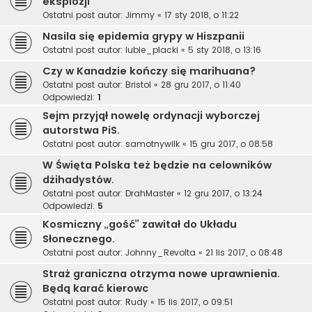
eksplozji
Ostatni post autor:
Jimmy
«
17 sty 2018, o 11:22
Nasila się epidemia grypy w Hiszpanii
Ostatni post autor:
lubie_placki
«
5 sty 2018, o 13:16
Czy w Kanadzie kończy się marihuana?
Ostatni post autor:
Bristol
«
28 gru 2017, o 11:40
Odpowiedzi:
1
Sejm przyjął nowelę ordynacji wyborczej
autorstwa PiS.
Ostatni post autor:
samotnywilk
«
15 gru 2017, o 08:58
W Święta Polska też będzie na celowników
dżihadystów.
Ostatni post autor:
DrahMaster
«
12 gru 2017, o 13:24
Odpowiedzi:
5
Kosmiczny „gość” zawitał do Układu
Słonecznego.
Ostatni post autor:
Johnny_Revolta
«
21 lis 2017, o 08:48
Straż graniczna otrzyma nowe uprawnienia.
Będą karać kierowc
Ostatni post autor:
Rudy
«
15 lis 2017, o 09:51