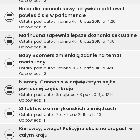
Odpowiedzi:
2
Holandia: cannabisowy aktywista próbował
powiesić się w parlamencie
Ostatni post autor:
Trainna-K
«
5 paź 2018, o 14:20
Odpowiedzi:
2
Marihuana zapewnia lepsze doznania seksualne
Ostatni post autor:
Trainna-K
«
5 paź 2018, o 14:19
Odpowiedzi:
8
Baby Boomers zmieniają zdanie na temat
marihuany
Ostatni post autor:
Trainna-K
«
5 paź 2018, o 14:18
Odpowiedzi:
2
Niemcy: Cannabis w największym sejfie
północnej części kraju
Ostatni post autor:
3majkupe
«
3 paź 2018, o 12:16
Odpowiedzi:
1
21 faktów o amerykańskich pieniądzach
Ostatni post autor:
Yeti
«
1 paź 2018, o 12:43
Odpowiedzi:
1
Kierowcy, uwaga! Policyjna akcja na drogach w
całym kraju