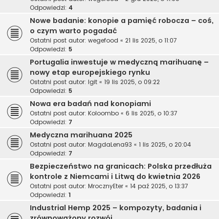
Odpowiedzi:
4
Nowe badanie: konopie a pamięć robocza – coś,
o czym warto pogadać
Ostatni post autor:
wegefood
«
21 lis 2025, o 11:07
Odpowiedzi:
5
Portugalia inwestuje w medyczną marihuanę –
nowy etap europejskiego rynku
Ostatni post autor:
Igit
«
19 lis 2025, o 09:22
Odpowiedzi:
5
Nowa era badań nad konopiami
Ostatni post autor:
Koloombo
«
6 lis 2025, o 10:37
Odpowiedzi:
7
Medyczna marihuana 2025
Ostatni post autor:
MagdaLena93
«
1 lis 2025, o 20:04
Odpowiedzi:
7
Bezpieczeństwo na granicach: Polska przedłuża
kontrole z Niemcami i Litwą do kwietnia 2026
Ostatni post autor:
MrocznyEter
«
14 paź 2025, o 13:37
Odpowiedzi:
1
Industrial Hemp 2025 – kompozyty, badania i
zrównoważony rozwój