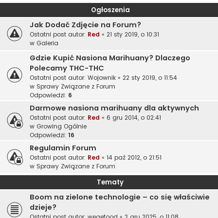
Ogłoszenia
Jak Dodać Zdjęcie na Forum?
Ostatni post autor:
Red
«
21 sty 2019, o 10:31
w
Galeria
Gdzie Kupić Nasiona Marihuany? Dlaczego
Polecamy THC-THC
Ostatni post autor:
Wojownik
«
22 sty 2019, o 11:54
w
Sprawy Związane z Forum
Odpowiedzi:
6
Darmowe nasiona marihuany dla aktywnych
Ostatni post autor:
Red
«
6 gru 2014, o 02:41
w
Growing Ogólnie
Odpowiedzi:
16
Regulamin Forum
Ostatni post autor:
Red
«
14 paź 2012, o 21:51
w
Sprawy Związane z Forum
Tematy
Boom na zielone technologie – co się właściwie
dzieje?
Ostatni post autor:
wegefood
«
2 gru 2025, o 11:08