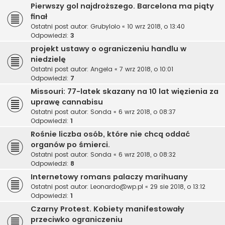
Pierwszy gol najdroższego. Barcelona ma piąty
finał
Ostatni post autor:
Grubylolo
«
10 wrz 2018, o 13:40
Odpowiedzi:
3
projekt ustawy o ograniczeniu handlu w
niedzielę
Ostatni post autor:
Angela
«
7 wrz 2018, o 10:01
Odpowiedzi:
7
Missouri: 77-latek skazany na 10 lat więzienia za
uprawę cannabisu
Ostatni post autor:
Sonda
«
6 wrz 2018, o 08:37
Odpowiedzi:
1
Rośnie liczba osób, które nie chcą oddać
organów po śmierci.
Ostatni post autor:
Sonda
«
6 wrz 2018, o 08:32
Odpowiedzi:
8
Internetowy romans palaczy marihuany
Ostatni post autor:
Leonardo@wp.pl
«
29 sie 2018, o 13:12
Odpowiedzi:
1
Czarny Protest. Kobiety manifestowały
przeciwko ograniczeniu