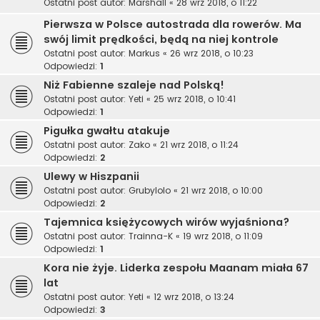
Ostatni post autor:
Marshall
«
28 wrz 2018, o 11:22
Pierwsza w Polsce autostrada dla rowerów. Ma
swój limit prędkości, będą na niej kontrole
Ostatni post autor:
Markus
«
26 wrz 2018, o 10:23
Odpowiedzi:
1
Niż Fabienne szaleje nad Polską!
Ostatni post autor:
Yeti
«
25 wrz 2018, o 10:41
Odpowiedzi:
1
Pigułka gwałtu atakuje
Ostatni post autor:
Zako
«
21 wrz 2018, o 11:24
Odpowiedzi:
2
Ulewy w Hiszpanii
Ostatni post autor:
Grubylolo
«
21 wrz 2018, o 10:00
Odpowiedzi:
2
Tajemnica księżycowych wirów wyjaśniona?
Ostatni post autor:
Trainna-K
«
19 wrz 2018, o 11:09
Odpowiedzi:
1
Kora nie żyje. Liderka zespołu Maanam miała 67
lat
Ostatni post autor:
Yeti
«
12 wrz 2018, o 13:24
Odpowiedzi:
3