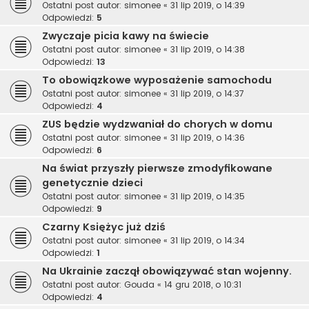
Ostatni post autor:
simonee
«
31 lip 2019, o 14:39
Odpowiedzi:
5
Zwyczaje picia kawy na świecie
Ostatni post autor:
simonee
«
31 lip 2019, o 14:38
Odpowiedzi:
13
To obowiązkowe wyposażenie samochodu
Ostatni post autor:
simonee
«
31 lip 2019, o 14:37
Odpowiedzi:
4
ZUS będzie wydzwaniał do chorych w domu
Ostatni post autor:
simonee
«
31 lip 2019, o 14:36
Odpowiedzi:
6
Na świat przyszły pierwsze zmodyfikowane
genetycznie dzieci
Ostatni post autor:
simonee
«
31 lip 2019, o 14:35
Odpowiedzi:
9
Czarny Księżyc już dziś
Ostatni post autor:
simonee
«
31 lip 2019, o 14:34
Odpowiedzi:
1
Na Ukrainie zaczął obowiązywać stan wojenny.
Ostatni post autor:
Gouda
«
14 gru 2018, o 10:31
Odpowiedzi:
4