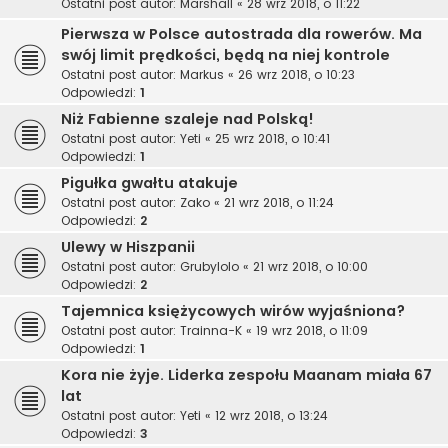
Ostatni post autor:
Marshall
«
28 wrz 2018, o 11:22
Pierwsza w Polsce autostrada dla rowerów. Ma
swój limit prędkości, będą na niej kontrole
Ostatni post autor:
Markus
«
26 wrz 2018, o 10:23
Odpowiedzi:
1
Niż Fabienne szaleje nad Polską!
Ostatni post autor:
Yeti
«
25 wrz 2018, o 10:41
Odpowiedzi:
1
Pigułka gwałtu atakuje
Ostatni post autor:
Zako
«
21 wrz 2018, o 11:24
Odpowiedzi:
2
Ulewy w Hiszpanii
Ostatni post autor:
Grubylolo
«
21 wrz 2018, o 10:00
Odpowiedzi:
2
Tajemnica księżycowych wirów wyjaśniona?
Ostatni post autor:
Trainna-K
«
19 wrz 2018, o 11:09
Odpowiedzi:
1
Kora nie żyje. Liderka zespołu Maanam miała 67
lat
Ostatni post autor:
Yeti
«
12 wrz 2018, o 13:24
Odpowiedzi:
3