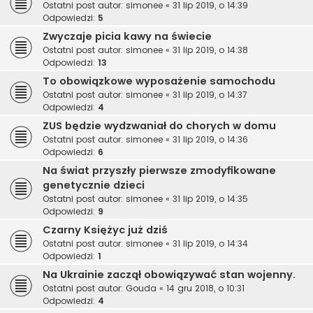
Ostatni post autor:
simonee
«
31 lip 2019, o 14:39
Odpowiedzi:
5
Zwyczaje picia kawy na świecie
Ostatni post autor:
simonee
«
31 lip 2019, o 14:38
Odpowiedzi:
13
To obowiązkowe wyposażenie samochodu
Ostatni post autor:
simonee
«
31 lip 2019, o 14:37
Odpowiedzi:
4
ZUS będzie wydzwaniał do chorych w domu
Ostatni post autor:
simonee
«
31 lip 2019, o 14:36
Odpowiedzi:
6
Na świat przyszły pierwsze zmodyfikowane
genetycznie dzieci
Ostatni post autor:
simonee
«
31 lip 2019, o 14:35
Odpowiedzi:
9
Czarny Księżyc już dziś
Ostatni post autor:
simonee
«
31 lip 2019, o 14:34
Odpowiedzi:
1
Na Ukrainie zaczął obowiązywać stan wojenny.
Ostatni post autor:
Gouda
«
14 gru 2018, o 10:31
Odpowiedzi:
4