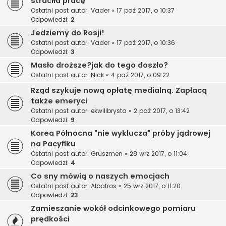
straciła pracę
Ostatni post autor:
Vader
«
17 paź 2017, o 10:37
Odpowiedzi:
2
Jedziemy do Rosji!
Ostatni post autor:
Vader
«
17 paź 2017, o 10:36
Odpowiedzi:
3
Masło droższe?jak do tego doszło?
Ostatni post autor:
Nick
«
4 paź 2017, o 09:22
Rząd szykuje nową opłatę medialną. Zapłacą
także emeryci
Ostatni post autor:
ekwilibrysta
«
2 paź 2017, o 13:42
Odpowiedzi:
9
Korea Północna "nie wyklucza" próby jądrowej
na Pacyfiku
Ostatni post autor:
Gruszmen
«
28 wrz 2017, o 11:04
Odpowiedzi:
4
Co sny mówią o naszych emocjach
Ostatni post autor:
Albatros
«
25 wrz 2017, o 11:20
Odpowiedzi:
23
Zamieszanie wokół odcinkowego pomiaru
prędkości