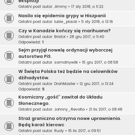
eksplozji
Ostatni post autor:
Jimmy
«
17 sty 2018, o 11:22
Nasila się epidemia grypy w Hiszpanii
Ostatni post autor:
lubie_placki
«
5 sty 2018, o 13:16
Czy w Kanadzie kończy się marihuana?
Ostatni post autor:
Bristol
«
28 gru 2017, o 11:40
Odpowiedzi:
1
Sejm przyjął nowelę ordynacji wyborczej
autorstwa PiS.
Ostatni post autor:
samotnywilk
«
15 gru 2017, o 08:58
W Święta Polska też będzie na celowników
dżihadystów.
Ostatni post autor:
DrahMaster
«
12 gru 2017, o 13:24
Odpowiedzi:
5
Kosmiczny „gość” zawitał do Układu
Słonecznego.
Ostatni post autor:
Johnny_Revolta
«
21 lis 2017, o 08:48
Straż graniczna otrzyma nowe uprawnienia.
Będą karać kierowc
Ostatni post autor:
Rudy
«
15 lis 2017, o 09:51