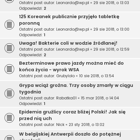
Ostatni post autor:
Leonardo@wp.pl
«
29 sie 2018, o 13:03
Odpowiedzi:
2
125 Koreanek publicznie przyjęło tabletkę
poronną
Ostatni post autor:
Leonardo@wp.pl
«
29 sie 2018, o 13:00
Odpowiedzi:
1
Uwaga! Bakterie coli w wodzie źródlanej!
Ostatni post autor:
Leonardo@wp.pl
«
29 sie 2018, o 12:59
Odpowiedzi:
2
Bezterminowe prawo jazdy można mieć do
końca życia - wyrok WSA
Ostatni post autor:
Grubylolo
«
10 sie 2018, o 13:54
Grypa wciąż groźna. Trzy osoby zmarły w ciągu
tygodnia
Ostatni post autor:
Rabatka01
«
15 mar 2018, o 14:04
Odpowiedzi:
1
Epidemia gruźlicy coraz bliżej Polski! Jak się
przed nią uch
Ostatni post autor:
Nick
«
23 sty 2018, o 13:02
W belgijskiej Antwerpii doszło do potężnej