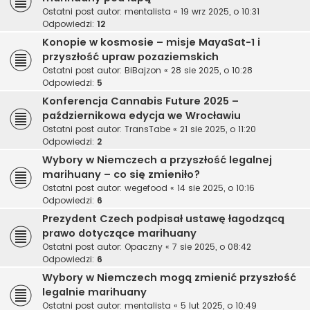
Ostatni post autor:
mentalista
«
19 wrz 2025, o 10:31
Odpowiedzi:
12
Konopie w kosmosie – misje MayaSat-1 i
przyszłość upraw pozaziemskich
Ostatni post autor:
BiBajzon
«
28 sie 2025, o 10:28
Odpowiedzi:
5
Konferencja Cannabis Future 2025 –
październikowa edycja we Wrocławiu
Ostatni post autor:
TransTabe
«
21 sie 2025, o 11:20
Odpowiedzi:
2
Wybory w Niemczech a przyszłość legalnej
marihuany – co się zmieniło?
Ostatni post autor:
wegefood
«
14 sie 2025, o 10:16
Odpowiedzi:
6
Prezydent Czech podpisał ustawę łagodzącą
prawo dotyczące marihuany
Ostatni post autor:
Opaczny
«
7 sie 2025, o 08:42
Odpowiedzi:
6
Wybory w Niemczech mogą zmienić przyszłość
legalnie marihuany
Ostatni post autor:
mentalista
«
5 lut 2025, o 10:49