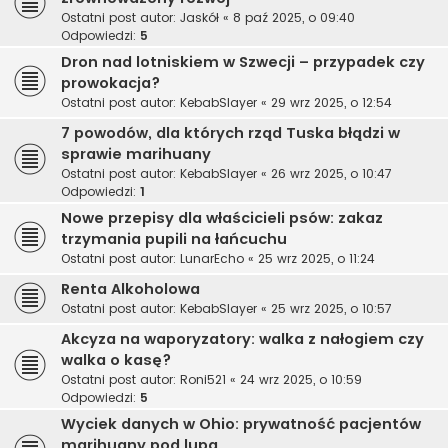
Ostatni post autor:
Jaskół
«
8 paź 2025, o 09:40
Odpowiedzi:
5
Dron nad lotniskiem w Szwecji – przypadek czy
prowokacja?
Ostatni post autor:
KebabSlayer
«
29 wrz 2025, o 12:54
7 powodów, dla których rząd Tuska błądzi w
sprawie marihuany
Ostatni post autor:
KebabSlayer
«
26 wrz 2025, o 10:47
Odpowiedzi:
1
Nowe przepisy dla właścicieli psów: zakaz
trzymania pupili na łańcuchu
Ostatni post autor:
LunarEcho
«
25 wrz 2025, o 11:24
Renta Alkoholowa
Ostatni post autor:
KebabSlayer
«
25 wrz 2025, o 10:57
Akcyza na waporyzatory: walka z nałogiem czy
walka o kasę?
Ostatni post autor:
Roni521
«
24 wrz 2025, o 10:59
Odpowiedzi:
5
Wyciek danych w Ohio: prywatność pacjentów
marihuany pod lupą