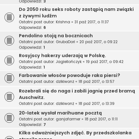
Odpowiedzi:
3
Do 2050 roku seks roboty zastąpią nam związki
z żywymi ludźm
Ostatni post autor:
Krishna
«
31 paź 2017, o 11:37
Odpowiedzi:
6
Pendolino stoją na bocznicach
Ostatni post autor:
GrubaDori
«
20 paź 2017, o 09:22
Odpowiedzi:
1
Rosyjscy hakerzy uderzają w Polskę.
Ostatni post autor:
Jagiellończyk
«
19 paź 2017, o 09:42
Odpowiedzi:
1
Farbowanie włosów powoduje raka piersi?
Ostatni post autor:
dzikiwonż
«
18 paź 2017, o 13:57
Rozebrali się do naga i zabili jagnię przed bramą
Auschwitz.
Ostatni post autor:
dzikiwonż
«
18 paź 2017, o 13:39
20-latek wysłał marihuane pocztą
Ostatni post autor:
ganjafarmer
«
18 paź 2017, o 11:11
Odpowiedzi:
7
Kilka odważniejszych zdjęć. By przedszkolanka