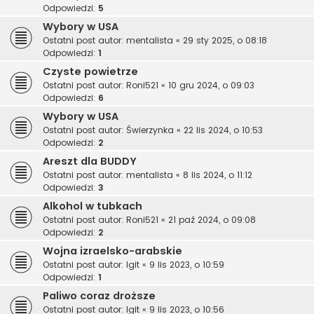
Odpowiedzi:
5
Wybory w USA
Ostatni post autor:
mentalista
«
29 sty 2025, o 08:18
Odpowiedzi:
1
Czyste powietrze
Ostatni post autor:
Roni521
«
10 gru 2024, o 09:03
Odpowiedzi:
6
Wybory w USA
Ostatni post autor:
Świerzynka
«
22 lis 2024, o 10:53
Odpowiedzi:
2
Areszt dla BUDDY
Ostatni post autor:
mentalista
«
8 lis 2024, o 11:12
Odpowiedzi:
3
Alkohol w tubkach
Ostatni post autor:
Roni521
«
21 paź 2024, o 09:08
Odpowiedzi:
2
Wojna izraelsko-arabskie
Ostatni post autor:
Igit
«
9 lis 2023, o 10:59
Odpowiedzi:
1
Paliwo coraz droższe
Ostatni post autor:
Igit
«
9 lis 2023, o 10:56