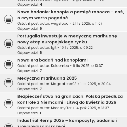
Odpowiedzi:
4
Nowe badanie: konopie a pamięć robocza – coś,
o czym warto pogadać
Ostatni post autor:
wegefood
«
21 lis 2025, o 11:07
Odpowiedzi:
5
Portugalia inwestuje w medyczną marihuanę –
nowy etap europejskiego rynku
Ostatni post autor:
Igit
«
19 lis 2025, o 09:22
Odpowiedzi:
5
Nowa era badań nad konopiami
Ostatni post autor:
Koloombo
«
6 lis 2025, o 10:37
Odpowiedzi:
7
Medyczna marihuana 2025
Ostatni post autor:
MagdaLena93
«
1 lis 2025, o 20:04
Odpowiedzi:
7
Bezpieczeństwo na granicach: Polska przedłuża
kontrole z Niemcami i Litwą do kwietnia 2026
Ostatni post autor:
MrocznyEter
«
14 paź 2025, o 13:37
Odpowiedzi:
1
Industrial Hemp 2025 – kompozyty, badania i
zrównoważony rozwój