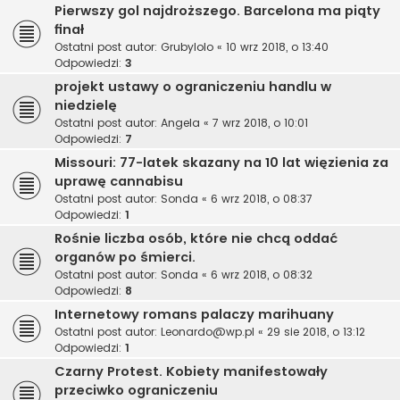
Pierwszy gol najdroższego. Barcelona ma piąty
finał
Ostatni post autor:
Grubylolo
«
10 wrz 2018, o 13:40
Odpowiedzi:
3
projekt ustawy o ograniczeniu handlu w
niedzielę
Ostatni post autor:
Angela
«
7 wrz 2018, o 10:01
Odpowiedzi:
7
Missouri: 77-latek skazany na 10 lat więzienia za
uprawę cannabisu
Ostatni post autor:
Sonda
«
6 wrz 2018, o 08:37
Odpowiedzi:
1
Rośnie liczba osób, które nie chcą oddać
organów po śmierci.
Ostatni post autor:
Sonda
«
6 wrz 2018, o 08:32
Odpowiedzi:
8
Internetowy romans palaczy marihuany
Ostatni post autor:
Leonardo@wp.pl
«
29 sie 2018, o 13:12
Odpowiedzi:
1
Czarny Protest. Kobiety manifestowały
przeciwko ograniczeniu