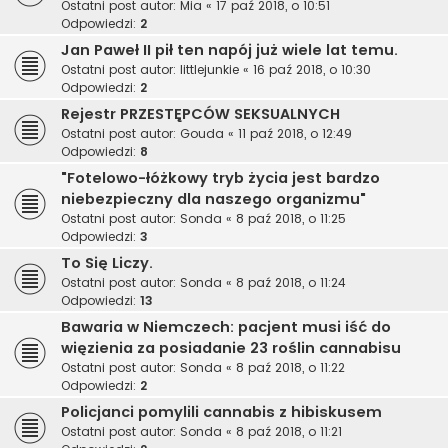
Ostatni post autor:
Mia
«
17 paź 2018, o 10:51
Odpowiedzi:
2
Jan Paweł II pił ten napój już wiele lat temu.
Ostatni post autor:
littlejunkie
«
16 paź 2018, o 10:30
Odpowiedzi:
2
Rejestr PRZESTĘPCÓW SEKSUALNYCH
Ostatni post autor:
Gouda
«
11 paź 2018, o 12:49
Odpowiedzi:
8
"Fotelowo-łóżkowy tryb życia jest bardzo
niebezpieczny dla naszego organizmu"
Ostatni post autor:
Sonda
«
8 paź 2018, o 11:25
Odpowiedzi:
3
To Się Liczy.
Ostatni post autor:
Sonda
«
8 paź 2018, o 11:24
Odpowiedzi:
13
Bawaria w Niemczech: pacjent musi iść do
więzienia za posiadanie 23 roślin cannabisu
Ostatni post autor:
Sonda
«
8 paź 2018, o 11:22
Odpowiedzi:
2
Policjanci pomylili cannabis z hibiskusem
Ostatni post autor:
Sonda
«
8 paź 2018, o 11:21