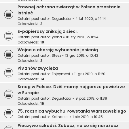
Prawnej ochrona zwierząt w Polsce przestanie
istnieć
Ostatni post autor:
Degustator
«
4 lut 2020, o 14:14
Odpowiedzi:
3
E-papierosy znikają z sieci.
Ostatni post autor:
yerba
«
16 sty 2020, o 11:54
Odpowiedzi:
18
Wojna o aborcję wybuchnie jesienią
Ostatni post autor:
Steez
«
13 gru 2019, o 10:42
Odpowiedzi:
3
PiS znów zwycięża
Ostatni post autor:
Enjoyment
«
11 gru 2019, o 11:20
Odpowiedzi:
14
Smog w Polsce. Dziś mamy najgorsze powietrze
w Europie
Ostatni post autor:
Degustator
«
9 paź 2019, o 11:39
Odpowiedzi:
15
75. rocznica wybuchu Powstania Warszawskiego
Ostatni post autor:
Katharsis
«
1 sie 2019, o 10:45
Pieczywo szkodzi. Zobacz, na co się narażasz