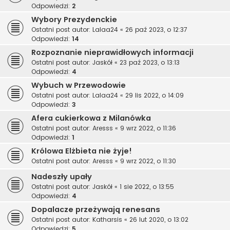
Odpowiedzi:
2
Wybory Prezydenckie
Ostatni post autor:
Lalaa24
«
26 paź 2023, o 12:37
Odpowiedzi:
14
Rozpoznanie nieprawidłowych informacji
Ostatni post autor:
Jaskół
«
23 paź 2023, o 13:13
Odpowiedzi:
4
Wybuch w Przewodowie
Ostatni post autor:
Lalaa24
«
29 lis 2022, o 14:09
Odpowiedzi:
3
Afera cukierkowa z Milanówka
Ostatni post autor:
Aresss
«
9 wrz 2022, o 11:36
Odpowiedzi:
1
Królowa Elżbieta nie żyje!
Ostatni post autor:
Aresss
«
9 wrz 2022, o 11:30
Nadeszły upały
Ostatni post autor:
Jaskół
«
1 sie 2022, o 13:55
Odpowiedzi:
4
Dopalacze przeżywają renesans
Ostatni post autor:
Katharsis
«
26 lut 2020, o 13:02
Odpowiedzi:
5