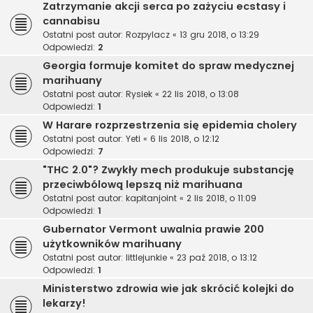
Zatrzymanie akcji serca po zażyciu ecstasy i
cannabisu
Ostatni post autor:
Rozpylacz
«
13 gru 2018, o 13:29
Odpowiedzi:
2
Georgia formuje komitet do spraw medycznej
marihuany
Ostatni post autor:
Rysiek
«
22 lis 2018, o 13:08
Odpowiedzi:
1
W Harare rozprzestrzenia się epidemia cholery
Ostatni post autor:
Yeti
«
6 lis 2018, o 12:12
Odpowiedzi:
7
"THC 2.0"? Zwykły mech produkuje substancję
przeciwbólową lepszą niż marihuana
Ostatni post autor:
kapitanjoint
«
2 lis 2018, o 11:09
Odpowiedzi:
1
Gubernator Vermont uwalnia prawie 200
użytkowników marihuany
Ostatni post autor:
littlejunkie
«
23 paź 2018, o 13:12
Odpowiedzi:
1
Ministerstwo zdrowia wie jak skrócić kolejki do
lekarzy!