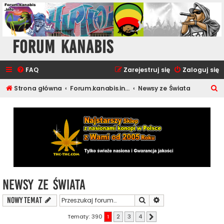
Forum Kanabis
FAQ
Zarejestruj się
Zaloguj się
S
Strona główna
Forum.kanabis.info - Cannabis Tematy
Newsy ze Świata
z
u
k
a
j
Newsy ze Świata
Szukaj
Wyszukiwanie zaawa
NOWY TEMAT
Tematy: 390
1
2
3
4
Następna