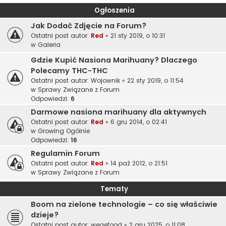
Ogłoszenia
Jak Dodać Zdjęcie na Forum?
Ostatni post autor:
Red
«
21 sty 2019, o 10:31
w
Galeria
Gdzie Kupić Nasiona Marihuany? Dlaczego
Polecamy THC-THC
Ostatni post autor:
Wojownik
«
22 sty 2019, o 11:54
w
Sprawy Związane z Forum
Odpowiedzi:
6
Darmowe nasiona marihuany dla aktywnych
Ostatni post autor:
Red
«
6 gru 2014, o 02:41
w
Growing Ogólnie
Odpowiedzi:
16
Regulamin Forum
Ostatni post autor:
Red
«
14 paź 2012, o 21:51
w
Sprawy Związane z Forum
Tematy
Boom na zielone technologie – co się właściwie
dzieje?
Ostatni post autor:
wegefood
«
2 gru 2025, o 11:08