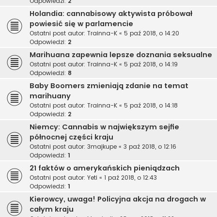
Odpowiedzi:
2
Holandia: cannabisowy aktywista próbował
powiesić się w parlamencie
Ostatni post autor:
Trainna-K
«
5 paź 2018, o 14:20
Odpowiedzi:
2
Marihuana zapewnia lepsze doznania seksualne
Ostatni post autor:
Trainna-K
«
5 paź 2018, o 14:19
Odpowiedzi:
8
Baby Boomers zmieniają zdanie na temat
marihuany
Ostatni post autor:
Trainna-K
«
5 paź 2018, o 14:18
Odpowiedzi:
2
Niemcy: Cannabis w największym sejfie
północnej części kraju
Ostatni post autor:
3majkupe
«
3 paź 2018, o 12:16
Odpowiedzi:
1
21 faktów o amerykańskich pieniądzach
Ostatni post autor:
Yeti
«
1 paź 2018, o 12:43
Odpowiedzi:
1
Kierowcy, uwaga! Policyjna akcja na drogach w
całym kraju