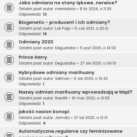
Jaka odmiana na stany lękowe, nerwice?
Ostatni post autor:
mentalista
«
8 lis 2024, o 11:29
Odpowiedzi:
13
Biogenetic - producent i ich odmiany?
Ostatni post autor:
Loli Papi
«
5 cze 2021, o 20:21
Odpowiedzi:
16
Odmiany 2020
Ostatni post autor:
Degustator
«
5 paź 2020, o 14:00
Prince Harry
Ostatni post autor:
Degustator
«
27 sie 2020, o 09:10
Hybrydowe odmiany marihuany
Ostatni post autor:
Selman
«
6 sie 2020, o 10:42
Odpowiedzi:
1
Nazwy odmian marihuany wprowadzają w błąd?
Ostatni post autor:
flow99
«
10 mar 2020, o 13:55
Odpowiedzi:
1
jakość nasion konopi
Ostatni post autor:
Jamoto
«
27 lut 2020, o 13:31
Odpowiedzi:
4
Automatyczne,regularne czy feminizowane