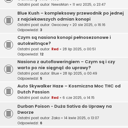
Ostatni post autor:
NewsMan
«
11 wrz 2025, o 23:47
Blue Kush – kompleksowy przewodnik po jednej
z najciekawszych odmian konopi
Ostatni post autor:
Owocowy
«
20 sie 2025, o 16:16
Odpowiedzi:
3
Czym są nasiona konopi pełnosezonowe i
autokwitnące?
Ostatni post autor:
Red
«
28 lip 2025, o 00:51
Odpowiedzi:
12
Nasiona z autofloweringiem – Czym są i czy
warto po nie sięgnąć do uprawy?
Ostatni post autor:
Blue
«
28 lip 2025, o 00:49
Odpowiedzi:
5
Auto Skywalker Haze – Kosmiczna Moc THC od
Dutch Passion
Ostatni post autor:
Red
«
6 cze 2025, o 14:15
Durban Poison - Duża Sativa do Uprawy na
Dworze
Ostatni post autor:
Zako
«
14 kwie 2025, o 13:07
Odpowiedzi:
6