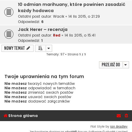
10 odmian marihuany, które powinien zasadzić
każdy hodowca
Ostatni post autor:
Wacik
«
14 lis 2015, o 21:29
Odpowiedzi:
6
Jack Herer – recenzja
Ostatni post autor:
Red
«
14 lis 2015, o 15:41
Odpowiedzi:
1
NOWY TEMAT
Tematy: 97 • Strona
1
z
1
Przejdź do
Twoje uprawnienia na tym forum
Nie możesz
tworzyć nowych tematów
Nie możesz
odpowiadać w tematach
Nie możesz
zmieniać swoich postów
Nie możesz
usuwać swoich postów
Nie możesz
dodawać załączników
Strona główna
Flat Style by
Ian Bradley
Technologię dostarcza
phpBB
® Forum Software © phpBB Limited