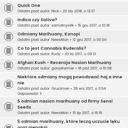
Quick One
Ostatni post autor:
Nick
«
23 sty 2018, o 13:37
Indica czy Sativa?
Ostatni post autor:
samotnywilk
«
15 gru 2017, o 10:18
Odmiany Marihuany, Konopi
Ostatni post autor:
NewsMan
«
12 gru 2017, o 00:00
Co to jest Cannabis Ruderalis?
Ostatni post autor:
Rudy
«
30 lis 2017, o 09:13
Afghan Kush - Recenzja Nasion Marihuany
Ostatni post autor:
ganjafarmer
«
18 paź 2017, o 10:08
Niektóre odmiany mogą powodować haj a inne
nie
Ostatni post autor:
Gruszmen
«
28 wrz 2017, o 11:54
Odpowiedzi:
1
5 odmian nasion marihuany od firmy Sensi
Seeds
Ostatni post autor:
NewsMan
«
13 lip 2017, o 16:16
5 odmian marihuany, które leczą uczucie lęku
oraz niepokój