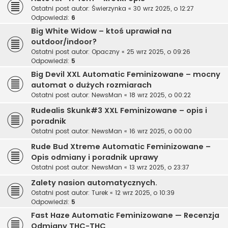
Ostatni post autor:
Świerzynka
«
30 wrz 2025, o 12:27
Odpowiedzi:
6
Big White Widow – ktoś uprawiał na
outdoor/indoor?
Ostatni post autor:
Opaczny
«
25 wrz 2025, o 09:26
Odpowiedzi:
5
Big Devil XXL Automatic Feminizowane – mocny
automat o dużych rozmiarach
Ostatni post autor:
NewsMan
«
18 wrz 2025, o 00:22
Rudealis Skunk#3 XXL Feminizowane – opis i
poradnik
Ostatni post autor:
NewsMan
«
16 wrz 2025, o 00:00
Rude Bud Xtreme Automatic Feminizowane –
Opis odmiany i poradnik uprawy
Ostatni post autor:
NewsMan
«
13 wrz 2025, o 23:37
Zalety nasion automatycznych.
Ostatni post autor:
Turek
«
12 wrz 2025, o 10:39
Odpowiedzi:
5
Fast Haze Automatic Feminizowane — Recenzja
Odmiany THC-THC