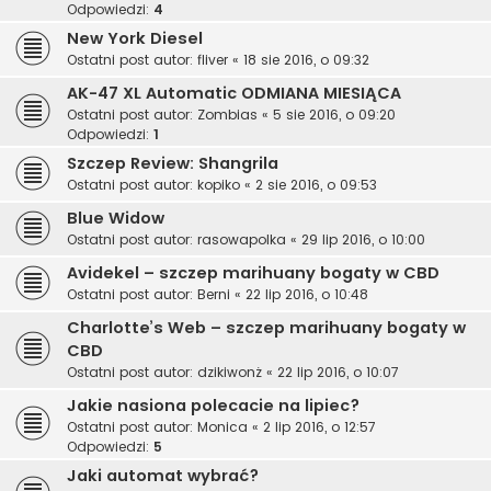
Odpowiedzi:
4
New York Diesel
Ostatni post autor:
fliver
«
18 sie 2016, o 09:32
AK-47 XL Automatic ODMIANA MIESIĄCA
Ostatni post autor:
Zombias
«
5 sie 2016, o 09:20
Odpowiedzi:
1
Szczep Review: Shangrila
Ostatni post autor:
kopiko
«
2 sie 2016, o 09:53
Blue Widow
Ostatni post autor:
rasowapolka
«
29 lip 2016, o 10:00
Avidekel – szczep marihuany bogaty w CBD
Ostatni post autor:
Berni
«
22 lip 2016, o 10:48
Charlotte’s Web – szczep marihuany bogaty w
CBD
Ostatni post autor:
dzikiwonż
«
22 lip 2016, o 10:07
Jakie nasiona polecacie na lipiec?
Ostatni post autor:
Monica
«
2 lip 2016, o 12:57
Odpowiedzi:
5
Jaki automat wybrać?