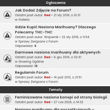
Ogłoszenia
Jak Dodać Zdjęcie na Forum?
Ostatni post autor:
Red
«
21 sty 2019, o 10:31
w
Galeria
Gdzie Kupić Nasiona Marihuany? Dlaczego
Polecamy THC-THC
Ostatni post autor:
Wojownik
«
22 sty 2019, o 11:54
w
Sprawy Związane z Forum
Odpowiedzi:
6
Darmowe nasiona marihuany dla aktywnych
Ostatni post autor:
Red
«
6 gru 2014, o 02:41
w
Growing Ogólnie
Odpowiedzi:
16
Regulamin Forum
Ostatni post autor:
Red
«
14 paź 2012, o 21:51
w
Sprawy Związane z Forum
Tematy
Feminizowane nasiona konopi od strony biologii
Ostatni post autor:
Red
«
27 cze 2026, o 14:32
Nasiona marihuany dla początkujących –