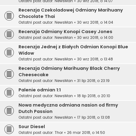
Ostatni post autor:
NewsMan
«
30 wrz 2018, o 14:07
Recenzja Czekoladowej Odmiany Marihuany
Chocolate Thai
Ostatni post autor:
NewsMan
«
30 wrz 2018, o 14:04
Recenzja Odmiany Konopi Casey Jones
Ostatni post autor:
NewsMan
«
30 wrz 2018, o 14:00
Recenzja Jednej z Białych Odmian Konopi Blue
Widow
Ostatni post autor:
NewsMan
«
30 wrz 2018, o 13:48
Recenzja Odmiany Marihuany Black Cherry
Cheesecake
Ostatni post autor:
NewsMan
«
31 lip 2018, o 23:19
Palenie odmian 1:1
Ostatni post autor:
NewsMan
«
18 lip 2018, o 20:10
Nowa medyczna odmiana nasion od firmy
Dutch Passion
Ostatni post autor:
NewsMan
«
17 lip 2018, o 13:08
Sour Diesel
Ostatni post autor:
Thor
«
26 mar 2018, o 14:50