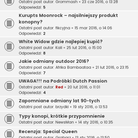
Ostatni post autor:
Grommash
«
23 cze 2016, o 13:28
Odpowiedzi:
5
Kurupts Moonrock – najsilniejszy produkt
konopny?
Ostatni post autor:
fikcyjna
«
15 mar 2016, o 14:06
Odpowiedzi:
2
White Widow gdzie najlepiej kupić?
Ostatni post autor:
Kali
«
25 lut 2016, o 15:00
Odpowiedzi:
8
Jakie odmiany outdoor 2016?
Ostatni post autor:
Afrika Bambaataa
«
21 lut 2016, o 23:15
Odpowiedzi:
7
UWAGA!!! na Podróbki Dutch Passion
Ostatni post autor:
Red
«
20 lut 2016, o 11:01
Odpowiedzi:
4
Zapomniane odmiany lat 90-tych
Ostatni post autor:
brzydki
«
19 sty 2016, o 13:53
Typy konopi, krótkie przypomnienie
Ostatni post autor:
NewsMan
«
14 sty 2016, o 10:35
Recenzja: Special Queen
Ostatni post autor:
Grabarz
«
13 sty 2016, o 13:50