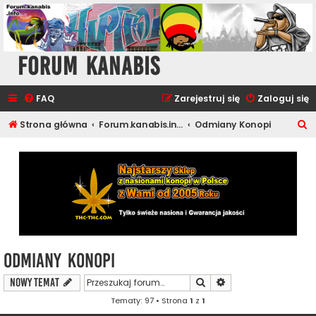
Forum Kanabis
FAQ
Zarejestruj się
Zaloguj się
S
Strona główna
Forum.kanabis.info - Ganja Tematy
Odmiany Konopi
z
u
k
a
j
Odmiany Konopi
Szukaj
Wyszukiwanie zaawa
NOWY TEMAT
Tematy: 97 • Strona
1
z
1