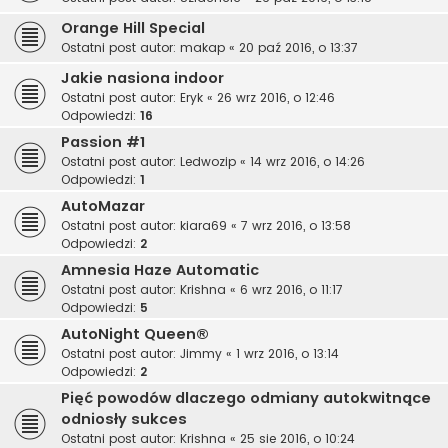
Orange Hill Special
Ostatni post autor:
makap
«
20 paź 2016, o 13:37
Jakie nasiona indoor
Ostatni post autor:
Eryk
«
26 wrz 2016, o 12:46
Odpowiedzi:
16
Passion #1
Ostatni post autor:
Ledwozip
«
14 wrz 2016, o 14:26
Odpowiedzi:
1
AutoMazar
Ostatni post autor:
kiara69
«
7 wrz 2016, o 13:58
Odpowiedzi:
2
Amnesia Haze Automatic
Ostatni post autor:
Krishna
«
6 wrz 2016, o 11:17
Odpowiedzi:
5
AutoNight Queen®
Ostatni post autor:
Jimmy
«
1 wrz 2016, o 13:14
Odpowiedzi:
2
Pięć powodów dlaczego odmiany autokwitnące
odniosły sukces
Ostatni post autor:
Krishna
«
25 sie 2016, o 10:24