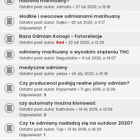
nasiona marihuany?
Ostatni post autor:
Jamoto
«
27 lut 2020, o 13:16
słodkie i owocowe odmianami marihuany
Ostatni post autor:
Sajko
«
25 lut 2020, o 11:17
Odpowiedzi:
7
Baza Odmian Konopi - Fotorelacje
Ostatni post autor:
Red
«
22 lut 2020, o 12:29
odmiany marihuany o wysokim stężeniu THC
Ostatni post autor:
Degustator
«
4 lut 2020, o 14:07
medyczne odmiany
Ostatni post autor:
yerba
«
24 sty 2020, o 10:16
Czy producenci podają realne plony odmian?
Ostatni post autor:
Enjoyment
«
11 gru 2019, o 12:39
Odpowiedzi:
3
czy automaty można klonować
Ostatni post autor:
Katharsis
«
14 lis 2019, o 12:59
Odpowiedzi:
3
Czy te odmiany nadadzą się na outdoor 2020?
Ostatni post autor:
Top
«
12 lis 2019, o 16:29
Odpowiedzi:
1