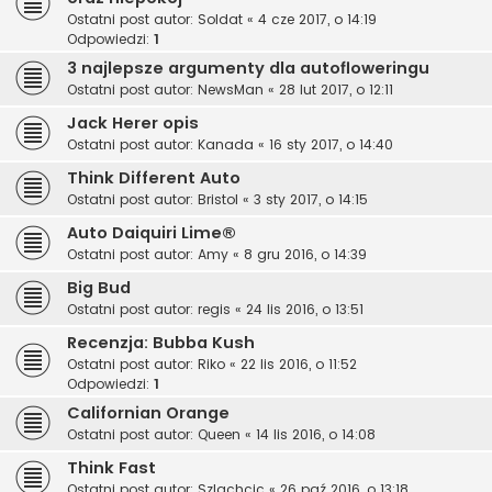
Ostatni post autor:
Soldat
«
4 cze 2017, o 14:19
Odpowiedzi:
1
3 najlepsze argumenty dla autofloweringu
Ostatni post autor:
NewsMan
«
28 lut 2017, o 12:11
Jack Herer opis
Ostatni post autor:
Kanada
«
16 sty 2017, o 14:40
Think Different Auto
Ostatni post autor:
Bristol
«
3 sty 2017, o 14:15
Auto Daiquiri Lime®
Ostatni post autor:
Amy
«
8 gru 2016, o 14:39
Big Bud
Ostatni post autor:
regis
«
24 lis 2016, o 13:51
Recenzja: Bubba Kush
Ostatni post autor:
Riko
«
22 lis 2016, o 11:52
Odpowiedzi:
1
Californian Orange
Ostatni post autor:
Queen
«
14 lis 2016, o 14:08
Think Fast
Ostatni post autor:
Szlachcic
«
26 paź 2016, o 13:18