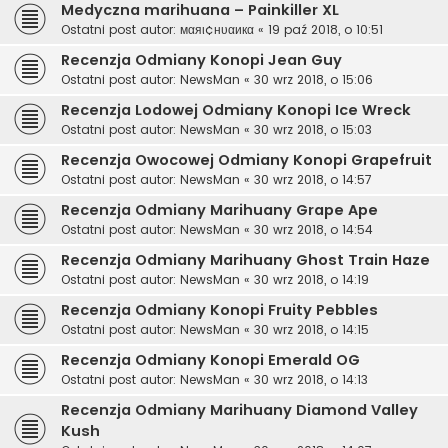
Medyczna marihuana – Painkiller XL
Ostatni post autor:
мαяι¢нυαикα
«
19 paź 2018, o 10:51
Recenzja Odmiany Konopi Jean Guy
Ostatni post autor:
NewsMan
«
30 wrz 2018, o 15:06
Recenzja Lodowej Odmiany Konopi Ice Wreck
Ostatni post autor:
NewsMan
«
30 wrz 2018, o 15:03
Recenzja Owocowej Odmiany Konopi Grapefruit
Ostatni post autor:
NewsMan
«
30 wrz 2018, o 14:57
Recenzja Odmiany Marihuany Grape Ape
Ostatni post autor:
NewsMan
«
30 wrz 2018, o 14:54
Recenzja Odmiany Marihuany Ghost Train Haze
Ostatni post autor:
NewsMan
«
30 wrz 2018, o 14:19
Recenzja Odmiany Konopi Fruity Pebbles
Ostatni post autor:
NewsMan
«
30 wrz 2018, o 14:15
Recenzja Odmiany Konopi Emerald OG
Ostatni post autor:
NewsMan
«
30 wrz 2018, o 14:13
Recenzja Odmiany Marihuany Diamond Valley
Kush