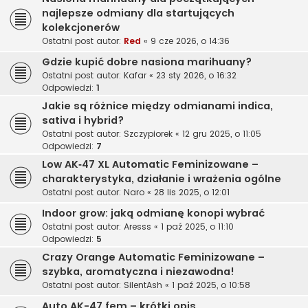
najlepsze odmiany dla startujących
kolekcjonerów
Ostatni post autor:
Red
«
9 cze 2026, o 14:36
Gdzie kupić dobre nasiona marihuany?
Ostatni post autor:
Kafar
«
23 sty 2026, o 16:32
Odpowiedzi:
1
Jakie są różnice między odmianami indica,
sativa i hybrid?
Ostatni post autor:
Szczypiorek
«
12 gru 2025, o 11:05
Odpowiedzi:
7
Low AK‑47 XL Automatic Feminizowane –
charakterystyka, działanie i wrażenia ogólne
Ostatni post autor:
Naro
«
28 lis 2025, o 12:01
Indoor grow: jaką odmianę konopi wybrać
Ostatni post autor:
Aresss
«
1 paź 2025, o 11:10
Odpowiedzi:
5
Crazy Orange Automatic Feminizowane –
szybka, aromatyczna i niezawodna!
Ostatni post autor:
SilentAsh
«
1 paź 2025, o 10:58
Auto AK-47 fem – krótki opis