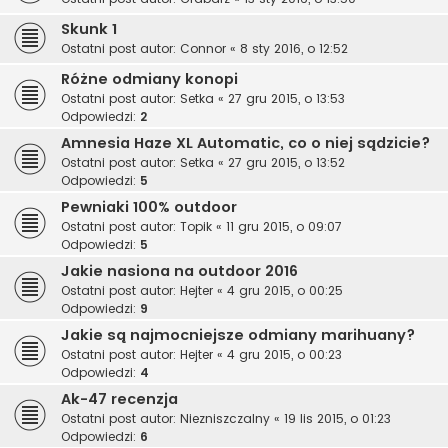
Skunk 1
Ostatni post autor:
Connor
«
8 sty 2016, o 12:52
Różne odmiany konopi
Ostatni post autor:
Setka
«
27 gru 2015, o 13:53
Odpowiedzi:
2
Amnesia Haze XL Automatic, co o niej sądzicie?
Ostatni post autor:
Setka
«
27 gru 2015, o 13:52
Odpowiedzi:
5
Pewniaki 100% outdoor
Ostatni post autor:
Topik
«
11 gru 2015, o 09:07
Odpowiedzi:
5
Jakie nasiona na outdoor 2016
Ostatni post autor:
Hejter
«
4 gru 2015, o 00:25
Odpowiedzi:
9
Jakie są najmocniejsze odmiany marihuany?
Ostatni post autor:
Hejter
«
4 gru 2015, o 00:23
Odpowiedzi:
4
Ak-47 recenzja
Ostatni post autor:
Niezniszczalny
«
19 lis 2015, o 01:23
Odpowiedzi:
6