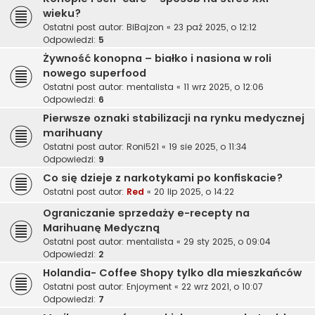
wieku?
Ostatni post autor:
BiBajzon
«
23 paź 2025, o 12:12
Odpowiedzi:
5
Żywność konopna – białko i nasiona w roli
nowego superfood
Ostatni post autor:
mentalista
«
11 wrz 2025, o 12:06
Odpowiedzi:
6
Pierwsze oznaki stabilizacji na rynku medycznej
marihuany
Ostatni post autor:
Roni521
«
19 sie 2025, o 11:34
Odpowiedzi:
9
Co się dzieje z narkotykami po konfiskacie?
Ostatni post autor:
Red
«
20 lip 2025, o 14:22
Ograniczanie sprzedaży e-recepty na
Marihuanę Medyczną
Ostatni post autor:
mentalista
«
29 sty 2025, o 09:04
Odpowiedzi:
2
Holandia- Coffee Shopy tylko dla mieszkańców
Ostatni post autor:
Enjoyment
«
22 wrz 2021, o 10:07
Odpowiedzi:
7