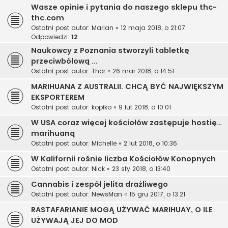
Wasze opinie i pytania do naszego sklepu thc-
thc.com
Ostatni post autor:
Marian
«
12 maja 2018, o 21:07
Odpowiedzi:
12
Naukowcy z Poznania stworzyli tabletkę
przeciwbólową ...
Ostatni post autor:
Thor
«
26 mar 2018, o 14:51
MARIHUANA Z AUSTRALII. CHCĄ BYĆ NAJWIĘKSZYM
EKSPORTEREM
Ostatni post autor:
kopiko
«
9 lut 2018, o 10:01
W USA coraz więcej kościołów zastępuje hostię…
marihuaną
Ostatni post autor:
Michelle
«
2 lut 2018, o 10:36
W Kalifornii rośnie liczba Kościołów Konopnych
Ostatni post autor:
Nick
«
23 sty 2018, o 13:40
Cannabis i zespół jelita drażliwego
Ostatni post autor:
NewsMan
«
15 gru 2017, o 13:21
RASTAFARIANIE MOGĄ UŻYWAĆ MARIHUAY, O ILE
UŻYWAJĄ JEJ DO MOD