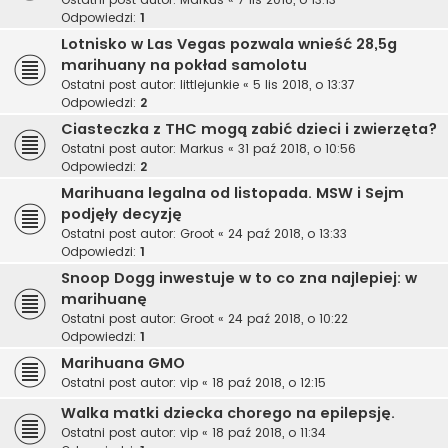
Odpowiedzi:
1
Lotnisko w Las Vegas pozwala wnieść 28,5g
marihuany na pokład samolotu
Ostatni post autor:
littlejunkie
«
5 lis 2018, o 13:37
Odpowiedzi:
2
Ciasteczka z THC mogą zabić dzieci i zwierzęta?
Ostatni post autor:
Markus
«
31 paź 2018, o 10:56
Odpowiedzi:
2
Marihuana legalna od listopada. MSW i Sejm
podjęły decyzję
Ostatni post autor:
Groot
«
24 paź 2018, o 13:33
Odpowiedzi:
1
Snoop Dogg inwestuje w to co zna najlepiej: w
marihuanę
Ostatni post autor:
Groot
«
24 paź 2018, o 10:22
Odpowiedzi:
1
Marihuana GMO
Ostatni post autor:
vip
«
18 paź 2018, o 12:15
Walka matki dziecka chorego na epilepsję.
Ostatni post autor:
vip
«
18 paź 2018, o 11:34