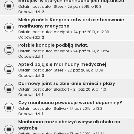
5 krajów, w których marihuana jest najtańsza
Ostatni post autor:
Steez
«
25 paź 2019, o 10:31
Odpowiedzi:
2
Meksykański Kongres zatwierdza stosowanie
marihuany medyczne
Ostatni post autor:
mr.eight
«
24 paź 2019, o 12:36
Odpowiedzi:
2
Polskie konopie podbiją świat.
Ostatni post autor:
mr.eight
«
24 paź 2019, o 10:24
Odpowiedzi:
1
Apteki boją się marihuany medycznej
Ostatni post autor:
Steez
«
22 paź 2019, o 13:39
Odpowiedzi:
3
Darmowy joint za zbieranie śmieci z plaży
Ostatni post autor:
Blackart
«
21 paź 2019, o 14:01
Odpowiedzi:
1
Czy marihuana powoduje wzrost dopaminy?
Ostatni post autor:
Sativa
«
17 paź 2019, o 13:21
Odpowiedzi:
1
Marihuana może obniżyć wpływ alkoholu na
wątrobę
Ostatni post autor:
Sativa
«
17 paź 2019, o 12:34