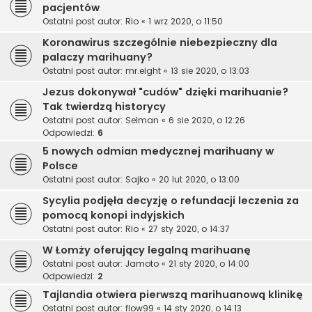
pacjentów
Ostatni post autor:
Rio
«
1 wrz 2020, o 11:50
Koronawirus szczególnie niebezpieczny dla
palaczy marihuany?
Ostatni post autor:
mr.eight
«
13 sie 2020, o 13:03
Jezus dokonywał "cudów" dzięki marihuanie?
Tak twierdzą historycy
Ostatni post autor:
Selman
«
6 sie 2020, o 12:26
Odpowiedzi:
6
5 nowych odmian medycznej marihuany w
Polsce
Ostatni post autor:
Sajko
«
20 lut 2020, o 13:00
Sycylia podjęła decyzję o refundacji leczenia za
pomocą konopi indyjskich
Ostatni post autor:
Rio
«
27 sty 2020, o 14:37
W Łomży oferujący legalną marihuanę
Ostatni post autor:
Jamoto
«
21 sty 2020, o 14:00
Odpowiedzi:
2
Tajlandia otwiera pierwszą marihuanową klinikę
Ostatni post autor:
flow99
«
14 sty 2020, o 14:13