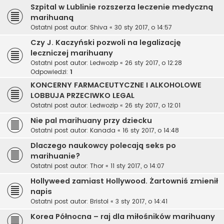
Szpital w Lublinie rozszerza leczenie medyczną
marihuaną
Ostatni post autor:
Shiva
«
30 sty 2017, o 14:57
Czy J. Kaczyński pozwoli na legalizację
leczniczej marihuany
Ostatni post autor:
Ledwozip
«
26 sty 2017, o 12:28
Odpowiedzi:
1
KONCERNY FARMACEUTYCZNE I ALKOHOLOWE
LOBBUJA PRZECIWKO LEGAL
Ostatni post autor:
Ledwozip
«
26 sty 2017, o 12:01
Nie pal marihuany przy dziecku
Ostatni post autor:
Kanada
«
16 sty 2017, o 14:48
Dlaczego naukowcy polecają seks po
marihuanie?
Ostatni post autor:
Thor
«
11 sty 2017, o 14:07
Hollyweed zamiast Hollywood. Żartowniś zmienił
napis
Ostatni post autor:
Bristol
«
3 sty 2017, o 14:41
Korea Północna – raj dla miłośników marihuany