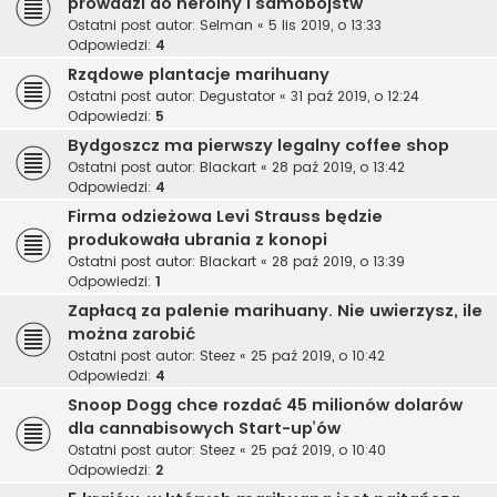
prowadzi do heroiny i samobójstw
Ostatni post autor:
Selman
«
5 lis 2019, o 13:33
Odpowiedzi:
4
Rządowe plantacje marihuany
Ostatni post autor:
Degustator
«
31 paź 2019, o 12:24
Odpowiedzi:
5
Bydgoszcz ma pierwszy legalny coffee shop
Ostatni post autor:
Blackart
«
28 paź 2019, o 13:42
Odpowiedzi:
4
Firma odzieżowa Levi Strauss będzie
produkowała ubrania z konopi
Ostatni post autor:
Blackart
«
28 paź 2019, o 13:39
Odpowiedzi:
1
Zapłacą za palenie marihuany. Nie uwierzysz, ile
można zarobić
Ostatni post autor:
Steez
«
25 paź 2019, o 10:42
Odpowiedzi:
4
Snoop Dogg chce rozdać 45 milionów dolarów
dla cannabisowych Start-up’ów
Ostatni post autor:
Steez
«
25 paź 2019, o 10:40
Odpowiedzi:
2