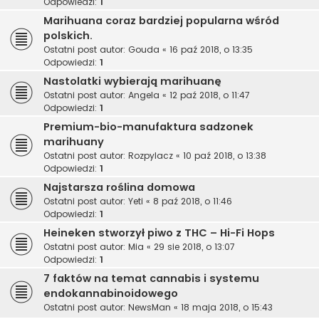
Odpowiedzi:
1
Marihuana coraz bardziej popularna wśród
polskich.
Ostatni post autor:
Gouda
«
16 paź 2018, o 13:35
Odpowiedzi:
1
Nastolatki wybierają marihuanę
Ostatni post autor:
Angela
«
12 paź 2018, o 11:47
Odpowiedzi:
1
Premium-bio-manufaktura sadzonek
marihuany
Ostatni post autor:
Rozpylacz
«
10 paź 2018, o 13:38
Odpowiedzi:
1
Najstarsza roślina domowa
Ostatni post autor:
Yeti
«
8 paź 2018, o 11:46
Odpowiedzi:
1
Heineken stworzył piwo z THC – Hi-Fi Hops
Ostatni post autor:
Mia
«
29 sie 2018, o 13:07
Odpowiedzi:
1
7 faktów na temat cannabis i systemu
endokannabinoidowego
Ostatni post autor:
NewsMan
«
18 maja 2018, o 15:43