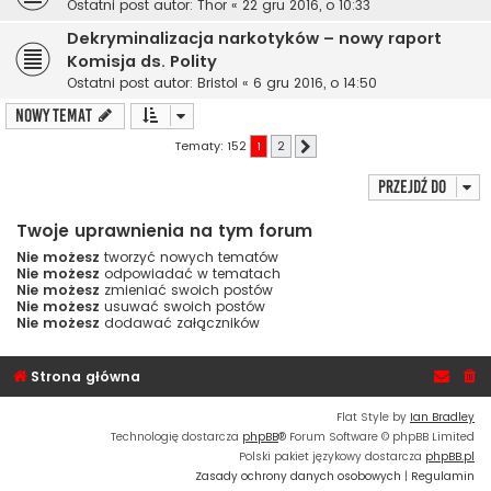
Ostatni post autor:
Thor
«
22 gru 2016, o 10:33
Dekryminalizacja narkotyków – nowy raport
Komisja ds. Polity
Ostatni post autor:
Bristol
«
6 gru 2016, o 14:50
NOWY TEMAT
Tematy: 152
1
2
Następna
Przejdź do
Twoje uprawnienia na tym forum
Nie możesz
tworzyć nowych tematów
Nie możesz
odpowiadać w tematach
Nie możesz
zmieniać swoich postów
Nie możesz
usuwać swoich postów
Nie możesz
dodawać załączników
Strona główna
Flat Style by
Ian Bradley
Technologię dostarcza
phpBB
® Forum Software © phpBB Limited
Polski pakiet językowy dostarcza
phpBB.pl
Zasady ochrony danych osobowych
|
Regulamin