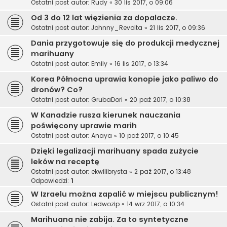
Ostatni post autor:
Rudy
«
30 lis 2017, o 09:06
Od 3 do 12 lat więzienia za dopalacze.
Ostatni post autor:
Johnny_Revolta
«
21 lis 2017, o 09:36
Dania przygotowuje się do produkcji medycznej
marihuany
Ostatni post autor:
Emily
«
16 lis 2017, o 13:34
Korea Północna uprawia konopie jako paliwo do
dronów? Co?
Ostatni post autor:
GrubaDori
«
20 paź 2017, o 10:38
W Kanadzie rusza kierunek nauczania
poświęcony uprawie marih
Ostatni post autor:
Anaya
«
10 paź 2017, o 10:45
Dzięki legalizacji marihuany spada zużycie
leków na receptę
Ostatni post autor:
ekwilibrysta
«
2 paź 2017, o 13:48
Odpowiedzi:
1
W Izraelu można zapalić w miejscu publicznym!
Ostatni post autor:
Ledwozip
«
14 wrz 2017, o 10:34
Marihuana nie zabija. Za to syntetyczne