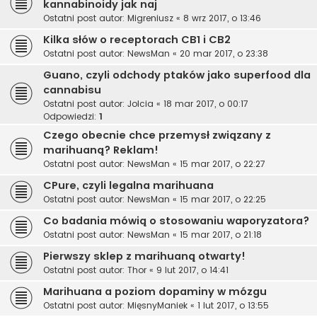
kannabinoidy jak naj
Ostatni post autor:
Migreniusz
«
8 wrz 2017, o 13:46
Kilka słów o receptorach CB1 i CB2
Ostatni post autor:
NewsMan
«
20 mar 2017, o 23:38
Guano, czyli odchody ptaków jako superfood dla
cannabisu
Ostatni post autor:
Jolcia
«
18 mar 2017, o 00:17
Odpowiedzi:
1
Czego obecnie chce przemysł związany z
marihuaną? Reklam!
Ostatni post autor:
NewsMan
«
15 mar 2017, o 22:27
CPure, czyli legalna marihuana
Ostatni post autor:
NewsMan
«
15 mar 2017, o 22:25
Co badania mówią o stosowaniu waporyzatora?
Ostatni post autor:
NewsMan
«
15 mar 2017, o 21:18
Pierwszy sklep z marihuaną otwarty!
Ostatni post autor:
Thor
«
9 lut 2017, o 14:41
Marihuana a poziom dopaminy w mózgu
Ostatni post autor:
MięsnyManiek
«
1 lut 2017, o 13:55