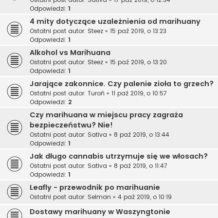
Odpowiedzi:
1
4 mity dotyczące uzależnienia od marihuany
Ostatni post autor:
Steez
«
15 paź 2019, o 13:23
Odpowiedzi:
1
Alkohol vs Marihuana
Ostatni post autor:
Steez
«
15 paź 2019, o 13:20
Odpowiedzi:
1
Jarające zakonnice. Czy palenie zioła to grzech?
Ostatni post autor:
Turoń
«
11 paź 2019, o 10:57
Odpowiedzi:
2
Czy marihuana w miejscu pracy zagraża
bezpieczeństwu? Nie!
Ostatni post autor:
Sativa
«
8 paź 2019, o 13:44
Odpowiedzi:
1
Jak długo cannabis utrzymuje się we włosach?
Ostatni post autor:
Sativa
«
8 paź 2019, o 11:47
Odpowiedzi:
1
Leafly - przewodnik po marihuanie
Ostatni post autor:
Selman
«
4 paź 2019, o 10:19
Dostawy marihuany w Waszyngtonie