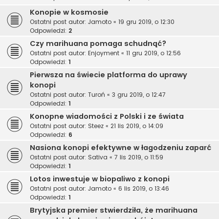
Konopie w kosmosie
Ostatni post autor:
Jamoto
«
19 gru 2019, o 12:30
Odpowiedzi:
2
Czy marihuana pomaga schudnąć?
Ostatni post autor:
Enjoyment
«
11 gru 2019, o 12:56
Odpowiedzi:
1
Pierwsza na świecie platforma do uprawy
konopi
Ostatni post autor:
Turoń
«
3 gru 2019, o 12:47
Odpowiedzi:
1
Konopne wiadomości z Polski i ze świata
Ostatni post autor:
Steez
«
21 lis 2019, o 14:09
Odpowiedzi:
6
Nasiona konopi efektywne w łagodzeniu zaparć
Ostatni post autor:
Sativa
«
7 lis 2019, o 11:59
Odpowiedzi:
1
Lotos inwestuje w biopaliwo z konopi
Ostatni post autor:
Jamoto
«
6 lis 2019, o 13:46
Odpowiedzi:
1
Brytyjska premier stwierdziła, że marihuana