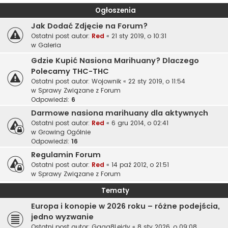
Ogłoszenia
Jak Dodać Zdjęcie na Forum?
Ostatni post autor:
Red
«
21 sty 2019, o 10:31
w
Galeria
Gdzie Kupić Nasiona Marihuany? Dlaczego
Polecamy THC-THC
Ostatni post autor:
Wojownik
«
22 sty 2019, o 11:54
w
Sprawy Związane z Forum
Odpowiedzi:
6
Darmowe nasiona marihuany dla aktywnych
Ostatni post autor:
Red
«
6 gru 2014, o 02:41
w
Growing Ogólnie
Odpowiedzi:
16
Regulamin Forum
Ostatni post autor:
Red
«
14 paź 2012, o 21:51
w
Sprawy Związane z Forum
Tematy
Europa i konopie w 2026 roku – różne podejścia,
jedno wyzwanie
Ostatni post autor:
Gaga8Leidy
«
8 sty 2026, o 09:08