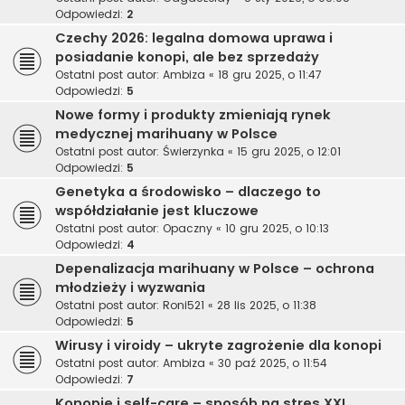
Odpowiedzi:
2
Czechy 2026: legalna domowa uprawa i
posiadanie konopi, ale bez sprzedaży
Ostatni post autor:
Ambiza
«
18 gru 2025, o 11:47
Odpowiedzi:
5
Nowe formy i produkty zmieniają rynek
medycznej marihuany w Polsce
Ostatni post autor:
Świerzynka
«
15 gru 2025, o 12:01
Odpowiedzi:
5
Genetyka a środowisko – dlaczego to
współdziałanie jest kluczowe
Ostatni post autor:
Opaczny
«
10 gru 2025, o 10:13
Odpowiedzi:
4
Depenalizacja marihuany w Polsce – ochrona
młodzieży i wyzwania
Ostatni post autor:
Roni521
«
28 lis 2025, o 11:38
Odpowiedzi:
5
Wirusy i viroidy – ukryte zagrożenie dla konopi
Ostatni post autor:
Ambiza
«
30 paź 2025, o 11:54
Odpowiedzi:
7
Konopie i self-care – sposób na stres XXI