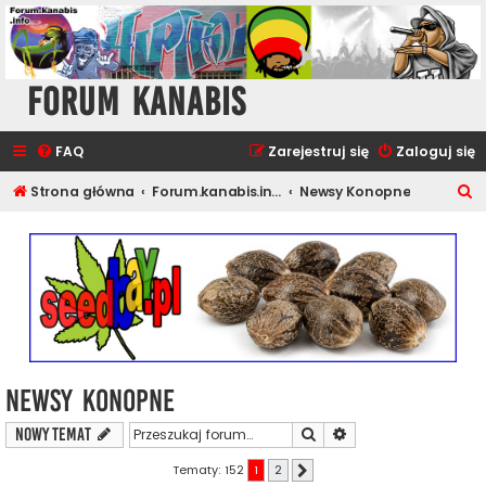
Forum Kanabis
FAQ
Zarejestruj się
Zaloguj się
S
Strona główna
Forum.kanabis.info - Ganja Tematy
Newsy Konopne
z
u
k
a
j
Newsy Konopne
Szukaj
Wyszukiwanie zaawa
NOWY TEMAT
Tematy: 152
1
2
Następna