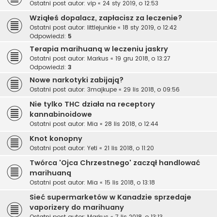
Ostatni post autor:
vip
«
24 sty 2019, o 12:53
Wziąłeś dopalacz, zapłacisz za leczenie?
Ostatni post autor:
littlejunkie
«
18 sty 2019, o 12:42
Odpowiedzi:
5
Terapia marihuaną w leczeniu jaskry
Ostatni post autor:
Markus
«
19 gru 2018, o 13:27
Odpowiedzi:
3
Nowe narkotyki zabijają?
Ostatni post autor:
3majkupe
«
29 lis 2018, o 09:56
Nie tylko THC działa na receptory
kannabinoidowe
Ostatni post autor:
Mia
«
28 lis 2018, o 12:44
Knot konopny
Ostatni post autor:
Yeti
«
21 lis 2018, o 11:20
Twórca 'Ojca Chrzestnego' zaczął handlować
marihuaną
Ostatni post autor:
Mia
«
15 lis 2018, o 13:18
Sieć supermarketów w Kanadzie sprzedaje
vaporizery do marihuany
Ostatni post autor:
Markus
«
7 lis 2018, o 13:13