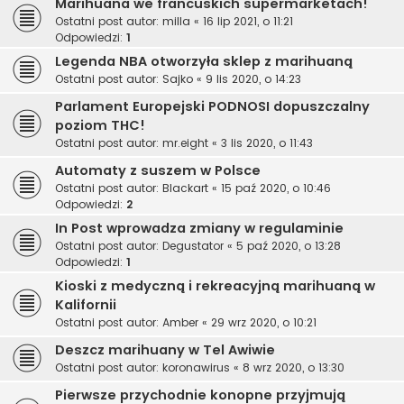
Marihuana we francuskich supermarketach!
Ostatni post autor:
milla
«
16 lip 2021, o 11:21
Odpowiedzi:
1
Legenda NBA otworzyła sklep z marihuaną
Ostatni post autor:
Sajko
«
9 lis 2020, o 14:23
Parlament Europejski PODNOSI dopuszczalny
poziom THC!
Ostatni post autor:
mr.eight
«
3 lis 2020, o 11:43
Automaty z suszem w Polsce
Ostatni post autor:
Blackart
«
15 paź 2020, o 10:46
Odpowiedzi:
2
In Post wprowadza zmiany w regulaminie
Ostatni post autor:
Degustator
«
5 paź 2020, o 13:28
Odpowiedzi:
1
Kioski z medyczną i rekreacyjną marihuaną w
Kalifornii
Ostatni post autor:
Amber
«
29 wrz 2020, o 10:21
Deszcz marihuany w Tel Awiwie
Ostatni post autor:
koronawirus
«
8 wrz 2020, o 13:30
Pierwsze przychodnie konopne przyjmują