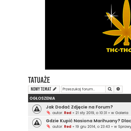
Tatuaże
Szukaj
Wyszu
NOWY TEMAT
OGŁOSZENIA
Jak Dodać Zdjęcie na Forum?
autor:
Red
»
21 sty 2019, o 10:31
» w
Galeria
Gdzie Kupić Nasiona Marihuany? Dl
autor:
Red
»
19 gru 2014, o 23:43
» w
Sprawy