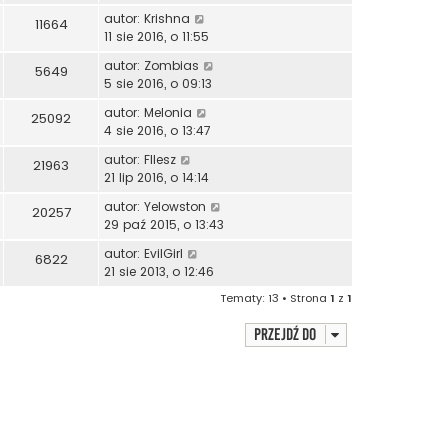
autor:
Krishna
11664
11 sie 2016, o 11:55
autor:
Zombias
5649
5 sie 2016, o 09:13
autor:
Melonia
25092
4 sie 2016, o 13:47
autor:
Fllesz
21963
21 lip 2016, o 14:14
autor:
Yelowston
20257
29 paź 2015, o 13:43
autor:
EvilGirl
6822
21 sie 2013, o 12:46
Tematy: 13 • Strona
1
z
1
Przejdź do