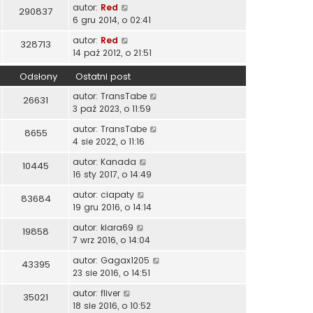
autor:
Red
290837
6 gru 2014, o 02:41
autor:
Red
328713
14 paź 2012, o 21:51
Odsłony
Ostatni post
autor:
TransTabe
26631
3 paź 2023, o 11:59
autor:
TransTabe
8655
4 sie 2022, o 11:16
autor:
Kanada
10445
16 sty 2017, o 14:49
autor:
ciapaty
83684
19 gru 2016, o 14:14
autor:
kiara69
19858
7 wrz 2016, o 14:04
autor:
Gagax1205
43395
23 sie 2016, o 14:51
autor:
fliver
35021
18 sie 2016, o 10:52