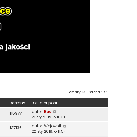
Tematy: 13 • Strona
1
z
1
Odsłony
Ostatni post
autor:
Red
118977
21 sty 2019, o 10:31
autor:
Wojownik
137136
22 sty 2019, o 11:54