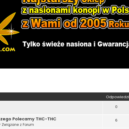
kiwanie zaawansowane
Odpowiedzi
0
aczego Polecamy THC-THC
6
 Związane z Forum