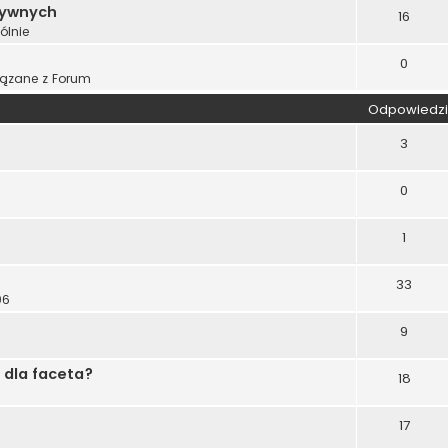
tywnych
16
ólnie
0
ązane z Forum
Odpowiedzi
3
0
1
33
06
9
ę dla faceta?
18
17