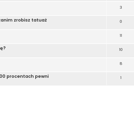
3
zanim zrobisz tatuaż
0
11
kę?
10
8
 100 procentach pewni
1