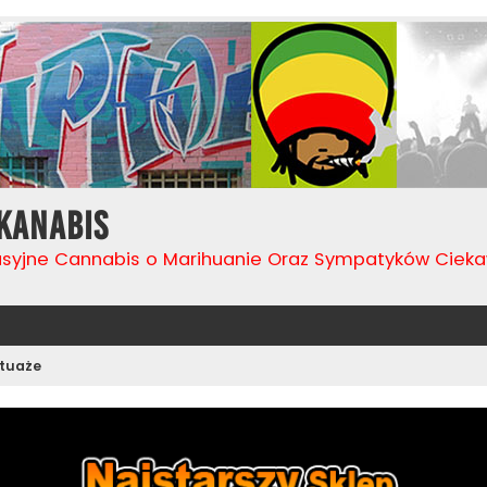
Kanabis
usyjne Cannabis o Marihuanie Oraz Sympatyków Cie
tuaże