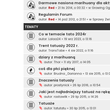
Darmowe nasiona marihuany dla ak
autor:
Red
»
21 lis 2014, o 00:32
» w
Growing Og
Regulamin Forum
autor:
Red
»
14 paź 2012, o 21:51
» w
Sprawy Zwi
TEMATY
Co w temacie tato 2024r
autor:
Lalaa24
»
19 wrz 2023, o 13:16
Trent tatuaży 2022 r.
autor:
TransTabe
»
4 sie 2022, o 11:16
dziary z marihuaną
autor:
Thor
»
11 sty 2017, o 14:05
coś dla płci pięknej
autor:
Brudna_Darianna
»
13 sie 2015, o 13:
Znaczenia tatuaży
autor:
prostynick
»
26 lip 2016, o 10:54
Jaki jest najładniejszy tatuaż na ręk
autor:
rastawilk
»
29 lip 2015, o 14:26
Tatuaże
autor:
tatutatu
»
30 lip 2015, o 13:01