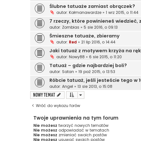
Ślubne tatuaże zamiast obrączek?
autor:
Kałmanawardze
»
1 wrz 2015, o 11:44
7 rzeczy, które powinieneś wiedzieć, 
autor:
Zombias
»
5 sie 2016, o 09:13
Śmieszne tatuaże, zbieramy
autor:
Red
»
21 lip 2016, o 14:44
Jaki tatuaż z motywem krzyża na rę
autor:
Nowy88
»
6 sie 2015, o 11:20
Tatuaż – gdzie najbardziej boli?
autor:
Satan
»
19 paź 2015, o 13:53
Róbcie tatuaż, jeśli jesteście tego w
autor:
Angel
»
13 sie 2013, o 15:08
NOWY TEMAT
Wróć do wykazu forów
Twoje uprawnienia na tym forum
Nie możesz
tworzyć nowych tematów
Nie możesz
odpowiadać w tematach
Nie możesz
zmieniać swoich postów
Nie możesz
usuwać swoich postów